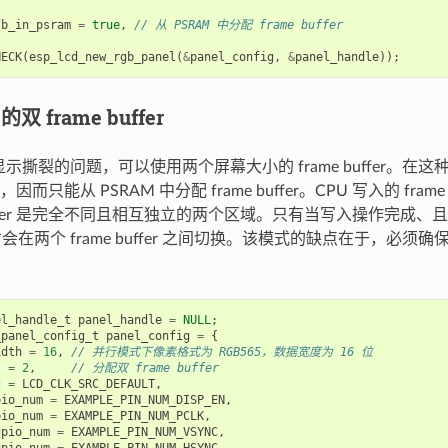
fb_in_psram
=
true
,
// 从 PSRAM 中分配 frame buffer
HECK
(
esp_lcd_new_rgb_panel
(
&
panel_config
,
&
panel_handle
));
双 frame buffer
 显示撕裂的问题，可以使用两个屏幕大小的 frame buffer。
只能从 PSRAM 中分配 frame buffer。CPU 写入的 frame b
 buffer 是完全不同且相互独立的两个区域。只有当写入操作完成、
会在两个 frame buffer 之间切换。该模式的缺点在于，必须确保两个 f
el_handle_t
panel_handle
=
NULL
;
_panel_config_t
panel_config
=
{
idth
=
16
,
// 并行模式下像素格式为 RGB565，数据宽度为 16 位
s
=
2
,
// 分配双 frame buffer
c
=
LCD_CLK_SRC_DEFAULT
,
pio_num
=
EXAMPLE_PIN_NUM_DISP_EN
,
pio_num
=
EXAMPLE_PIN_NUM_PCLK
,
gpio_num
=
EXAMPLE_PIN_NUM_VSYNC
,
gpio_num
=
EXAMPLE_PIN_NUM_HSYNC
,