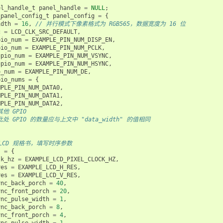
el_handle_t
panel_handle
=
NULL
;
_panel_config_t
panel_config
=
{
idth
=
16
,
// 并行模式下像素格式为 RGB565，数据宽度为 16 位
c
=
LCD_CLK_SRC_DEFAULT
,
pio_num
=
EXAMPLE_PIN_NUM_DISP_EN
,
pio_num
=
EXAMPLE_PIN_NUM_PCLK
,
gpio_num
=
EXAMPLE_PIN_NUM_VSYNC
,
gpio_num
=
EXAMPLE_PIN_NUM_HSYNC
,
o_num
=
EXAMPLE_PIN_NUM_DE
,
pio_nums
=
{
MPLE_PIN_NUM_DATA0
,
MPLE_PIN_NUM_DATA1
,
MPLE_PIN_NUM_DATA2
,
其他 GPIO
此处 GPIO 的数量应与上文中 "data_width" 的值相同
 LCD 规格书，填写时序参数
s
=
{
lk_hz
=
EXAMPLE_LCD_PIXEL_CLOCK_HZ
,
res
=
EXAMPLE_LCD_H_RES
,
res
=
EXAMPLE_LCD_V_RES
,
ync_back_porch
=
40
,
ync_front_porch
=
20
,
ync_pulse_width
=
1
,
ync_back_porch
=
8
,
ync_front_porch
=
4
,
ync_pulse_width
=
1
,