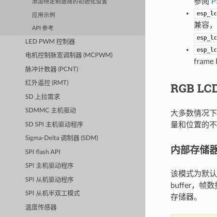
参阅
P
添加特定制造商的初始化设置
esp_lc
应用示例
兼容，
API 参考
esp_lc
LED PWM 控制器
esp_lc
电机控制脉宽调制器 (MCPWM)
fram
脉冲计数器 (PCNT)
红外遥控 (RMT)
RGB LC
SD 上拉需求
SDMMC 主机驱动
大多数情况下，R
量和位置的不同
SD SPI 主机驱动程序
Sigma-Delta 调制器 (SDM)
内部存储器中的
SPI flash API
SPI 主机驱动程序
该模式为默认模
SPI 从机驱动程序
buffer，
SPI 从机半双工模式
存储器。
温度传感器