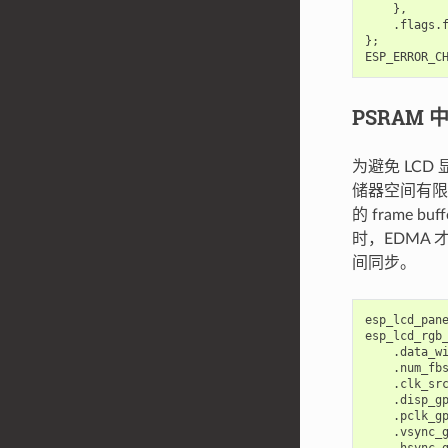
},
.
flags
.
};
ESP_ERROR_C
PSRAM 中的
为避免 LCD
储器空间有限，因而
的 frame
时，EDMA 才
间同步。
esp_lcd_pan
esp_lcd_rgb
.
data_w
.
num_fb
.
clk_sr
.
disp_g
.
pclk_g
.
vsync_
.
hsync_