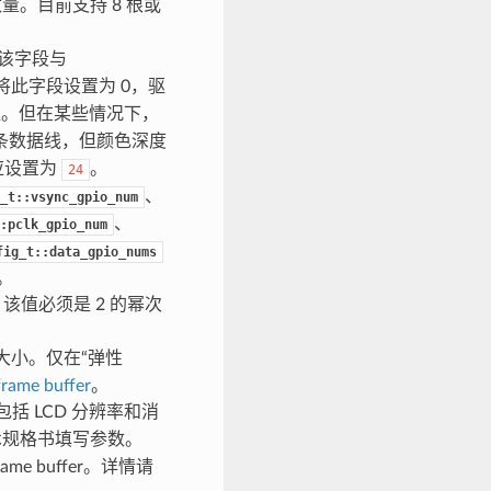
量。目前支持 8 根或
。该字段与
此字段设置为 0，驱
。但在某些情况下，
条数据线，但颜色深度
应设置为
。
24
、
_t::vsync_gpio_num
、
:pclk_gpio_num
fig_t::data_gpio_nums
。
该值必须是 2 的幂次
 的大小。仅在“弹性
rame buffer
。
括 LCD 分辨率和消
技术规格书填写参数。
me buffer。详情请