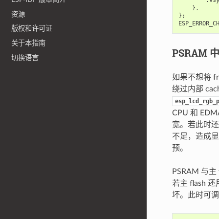
},
资源
};
ESP_ERROR_C
版权和许可证
关于本指南
PSRAM 中的
切换语言
如果不想将 f
绕过内部 ca
esp_lcd_rgb_
CPU 和 E
宽。若此时还
不足，造成显
预。
PSRAM 与
若主 flas
坏。此时可