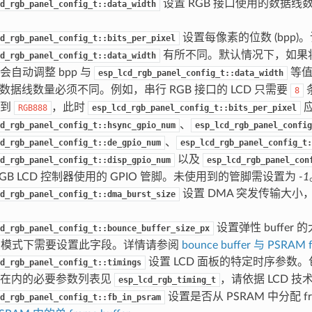
设置 RGB 接口使用的数据线数
d_rgb_panel_config_t::data_width
。
设置每像素的位数 (bpp)
d_rgb_panel_config_t::bits_per_pixel
有所不同。默认情况下，如果将
d_rgb_panel_config_t::data_width
会自动调整 bpp 与
等值
esp_lcd_rgb_panel_config_t::data_width
 与数据线数量必须不同。例如，串行 RGB 接口的 LCD 只需要
8
达到
，此时
RGB888
esp_lcd_rgb_panel_config_t::bits_per_pixel
、
d_rgb_panel_config_t::hsync_gpio_num
esp_lcd_rgb_panel_config
、
d_rgb_panel_config_t::de_gpio_num
esp_lcd_rgb_panel_config_t:
以及
d_rgb_panel_config_t::disp_gpio_num
esp_lcd_rgb_panel_con
RGB LCD 控制器使用的 GPIO 管脚。未使用到的管脚需设置为
-1
设置 DMA 突发传输大小，
d_rgb_panel_config_t::dma_burst_size
设置弹性 buffer
d_rgb_panel_config_t::bounce_buffer_size_px
fer”模式下需要设置此字段。详情请参阅
bounce buffer 与 PSRAM f
设置 LCD 面板的特定时序参数。包
d_rgb_panel_config_t::timings
隔在内的必要参数列表见
，请依据 LCD 
esp_lcd_rgb_timing_t
设置是否从 PSRAM 中分配 fra
d_rgb_panel_config_t::fb_in_psram