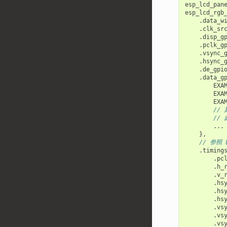
esp_lcd_pan
esp_lcd_rgb
.
data_w
.
clk_sr
.
disp_g
.
pclk_g
.
vsync_
.
hsync_
.
de_gpi
.
data_g
EXA
EXA
EXA
// 
// 
...
},
// 参照
.
timing
.
pc
.
h_
.
v_
.
hs
.
hs
.
hs
.
vs
.
vs
.
vs