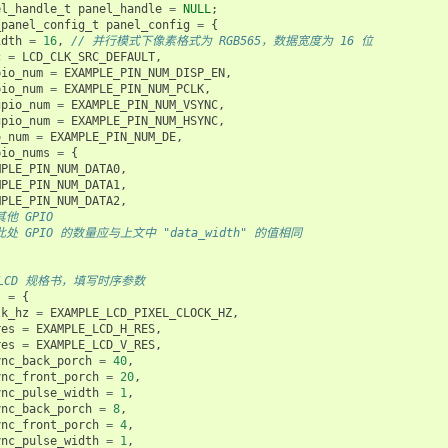
el_handle_t
panel_handle
=
NULL
;
_panel_config_t
panel_config
=
{
idth
=
16
,
// 并行模式下像素格式为 RGB565，数据宽度为 16 位
c
=
LCD_CLK_SRC_DEFAULT
,
pio_num
=
EXAMPLE_PIN_NUM_DISP_EN
,
pio_num
=
EXAMPLE_PIN_NUM_PCLK
,
gpio_num
=
EXAMPLE_PIN_NUM_VSYNC
,
gpio_num
=
EXAMPLE_PIN_NUM_HSYNC
,
o_num
=
EXAMPLE_PIN_NUM_DE
,
pio_nums
=
{
MPLE_PIN_NUM_DATA0
,
MPLE_PIN_NUM_DATA1
,
MPLE_PIN_NUM_DATA2
,
其他 GPIO
此处 GPIO 的数量应与上文中 "data_width" 的值相同
 LCD 规格书，填写时序参数
s
=
{
lk_hz
=
EXAMPLE_LCD_PIXEL_CLOCK_HZ
,
res
=
EXAMPLE_LCD_H_RES
,
res
=
EXAMPLE_LCD_V_RES
,
ync_back_porch
=
40
,
ync_front_porch
=
20
,
ync_pulse_width
=
1
,
ync_back_porch
=
8
,
ync_front_porch
=
4
,
ync_pulse_width
=
1
,