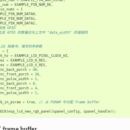
o_num
=
EXAMPLE_PIN_NUM_DE
,
pio_nums
=
{
MPLE_PIN_NUM_DATA0
,
MPLE_PIN_NUM_DATA1
,
MPLE_PIN_NUM_DATA2
,
其他 GPIO
此处 GPIO 的数量应与上文中 "data_width" 的值相同
 LCD 规格书，填写时序参数
s
=
{
lk_hz
=
EXAMPLE_LCD_PIXEL_CLOCK_HZ
,
res
=
EXAMPLE_LCD_H_RES
,
res
=
EXAMPLE_LCD_V_RES
,
ync_back_porch
=
40
,
ync_front_porch
=
20
,
ync_pulse_width
=
1
,
ync_back_porch
=
8
,
ync_front_porch
=
4
,
ync_pulse_width
=
1
,
fb_in_psram
=
true
,
// 从 PSRAM 中分配 frame buffer
HECK
(
esp_lcd_new_rgb_panel
(
&
panel_config
,
&
panel_handle
));
rame buffer