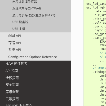
电容式触摸传感器
esp_lcd_pan
esp_lcd_rgb
双线汽车接口 (TWAI)
.
data_w
.
clk_sr
通用异步接收器/发送器 (UART)
.
disp_g
USB 设备栈
.
pclk_g
.
vsync_
USB 主机
.
hsync_
.
de_gpi
配网 API
.
data_g
EXA
存储 API
EXA
EXA
系统 API
// 
Configuration Options Reference
// 
...
H/W 硬件参考
},
// 参照
API 指南
.
timing
.
pc
迁移指南
.
h_
.
v_
安全指南
.
hs
.
hs
库与框架
.
hs
.
vs
贡献指南
.
vs
ESP-IDF 版本简介
.
vs