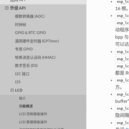
esp_lc
外设 API
16 根
esp_lc
模数转换器 (ADC)
esp_lc
时钟树
动程序
GPIO & RTC GPIO
bpp
通用硬件定时器 (GPTimer)
可以
专用 GPIO
esp_lc
哈希消息认证码 (HMAC)
esp_lc
数字签名 (DS)
esp_lc
都是 
I2C 接口
esp_lc
I2S
方。
LCD
esp_lc
简介
buf
功能概述
esp_lc
LCD 控制面板操作
隐间
LCD 数据面板操作
esp_lc