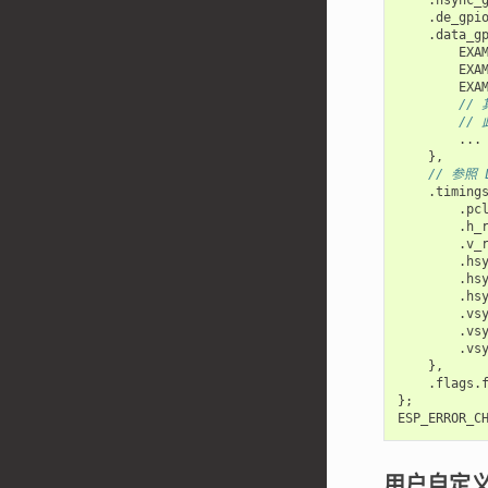
.
de_gpi
.
data_g
EXA
EXA
EXA
// 
// 
...
},
// 参照
.
timing
.
pc
.
h_
.
v_
.
hs
.
hs
.
hs
.
vs
.
vs
.
vs
},
.
flags
.
};
ESP_ERROR_C
用户自定义 f