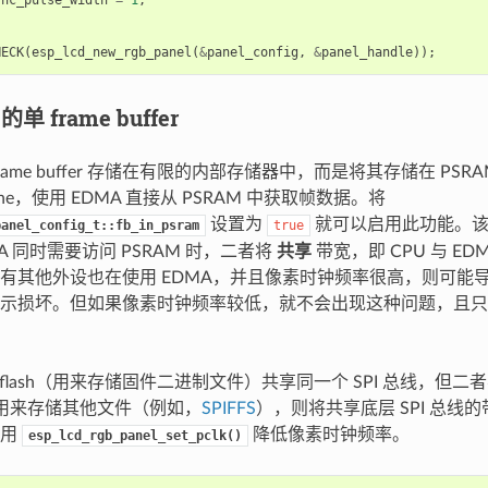
HECK
(
esp_lcd_new_rgb_panel
(
&
panel_config
,
&
panel_handle
));
单 frame buffer
rame buffer 存储在有限的内部存储器中，而是将其存储在 PSRA
che，使用 EDMA 直接从 PSRAM 中获取帧数据。将
设置为
就可以启用此功能。该
panel_config_t::fb_in_psram
true
DMA 同时需要访问 PSRAM 时，二者将
共享
带宽，即 CPU 与 E
有其他外设也在使用 EDMA，并且像素时钟频率很高，则可能导致
示损坏。但如果像素时钟频率较低，就不会出现这种问题，且只需极
主 flash（用来存储固件二进制文件）共享同一个 SPI 总线，但
h 还用来存储其他文件（例如，
SPIFFS
），则将共享底层 SPI 总线
调用
降低像素时钟频率。
esp_lcd_rgb_panel_set_pclk()