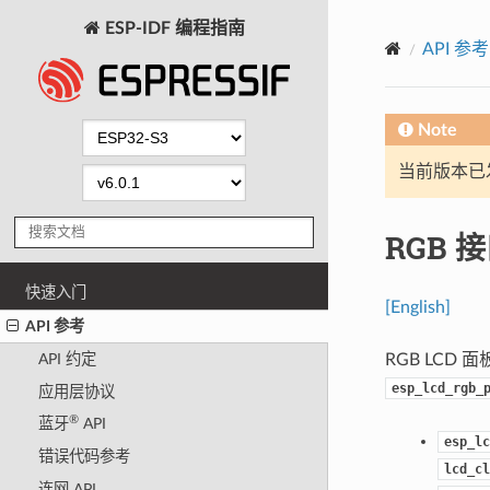
ESP-IDF 编程指南
API 参考
Note
当前版本已发布
RGB 接
快速入门
[English]
API 参考
RGB LC
API 约定
esp_lcd_rgb_
应用层协议
®
蓝牙
API
esp_lc
错误代码参考
lcd_cl
连网 API