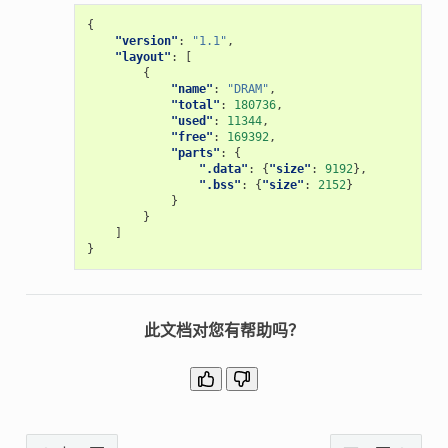
{
"version"
:
"1.1"
,
"layout"
:
[
{
"name"
:
"DRAM"
,
"total"
:
180736
,
"used"
:
11344
,
"free"
:
169392
,
"parts"
:
{
".data"
:
{
"size"
:
9192
},
".bss"
:
{
"size"
:
2152
}
}
}
]
}
此文档对您有帮助吗？