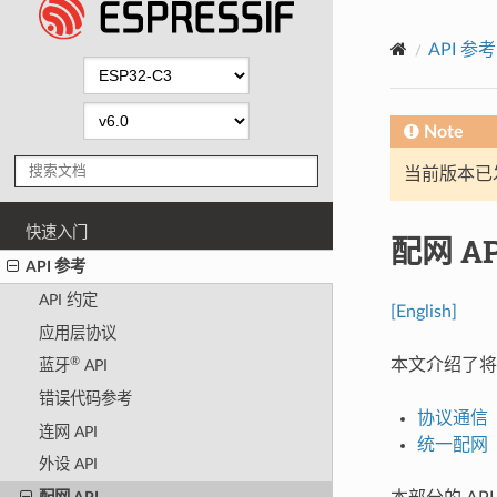
API 参考
Note
当前版本已发布
快速入门
配网 AP
API 参考
API 约定
[English]
应用层协议
®
本文介绍了
蓝牙
API
错误代码参考
协议通信
连网 API
统一配网
外设 API