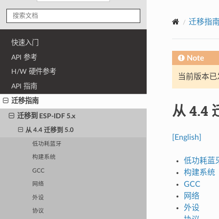
迁移指
快速入门
API 参考
Note
H/W 硬件参考
当前版本已发布
API 指南
迁移指南
从 4.4
迁移到 ESP-IDF 5.x
从 4.4 迁移到 5.0
[English]
低功耗蓝牙
构建系统
低功耗蓝
GCC
构建系统
GCC
网络
网络
外设
外设
协议