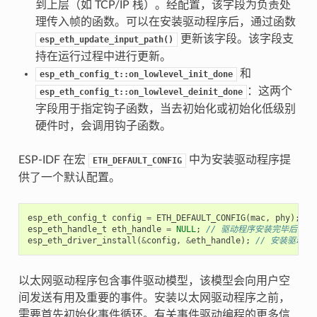
到上层（如 TCP/IP 栈）。经配置，该字段为负责处
理传入帧的函数。可以在安装驱动程序后，通过函数
更新该字段。该字段支
esp_eth_update_input_path()
持在运行过程中进行更新。
和
esp_eth_config_t::on_lowlevel_init_done
：这两个
esp_eth_config_t::on_lowlevel_deinit_done
字段用于指定钩子函数，当去初始化或初始化低级别
硬件时，会调用钩子函数。
ESP-IDF 在宏
中为安装驱动程序提
ETH_DEFAULT_CONFIG
供了一个默认配置。
esp_eth_config_t
config
=
ETH_DEFAULT_CONFIG
(
mac
,
phy
);
/
esp_eth_handle_t
eth_handle
=
NULL
;
// 驱动程序安装完毕后，
esp_eth_driver_install
(
&
config
,
&
eth_handle
);
// 安装驱动程
以太网驱动程序包含事件驱动模型，该模型会向用户空
间发送有用及重要的事件。安装以太网驱动程序之前，
需要首先初始化事件循环。有关事件驱动编程的更多信