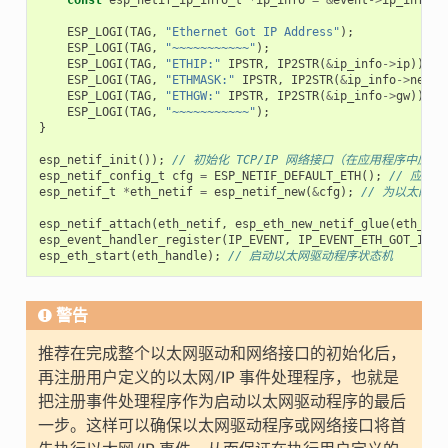
const
esp_netif_ip_info_t
*
ip_info
=
&
event
->
ip_info
;
ESP_LOGI
(
TAG
,
"Ethernet Got IP Address"
);
ESP_LOGI
(
TAG
,
"~~~~~~~~~~~"
);
ESP_LOGI
(
TAG
,
"ETHIP:"
IPSTR
,
IP2STR
(
&
ip_info
->
ip
));
ESP_LOGI
(
TAG
,
"ETHMASK:"
IPSTR
,
IP2STR
(
&
ip_info
->
netma
ESP_LOGI
(
TAG
,
"ETHGW:"
IPSTR
,
IP2STR
(
&
ip_info
->
gw
));
ESP_LOGI
(
TAG
,
"~~~~~~~~~~~"
);
}
esp_netif_init
());
// 初始化 TCP/IP 网络接口（在应用程序中应
esp_netif_config_t
cfg
=
ESP_NETIF_DEFAULT_ETH
();
// 应用
esp_netif_t
*
eth_netif
=
esp_netif_new
(
&
cfg
);
// 为以太网
esp_netif_attach
(
eth_netif
,
esp_eth_new_netif_glue
(
eth_han
esp_event_handler_register
(
IP_EVENT
,
IP_EVENT_ETH_GOT_IP
,
esp_eth_start
(
eth_handle
);
// 启动以太网驱动程序状态机
警告
推荐在完成整个以太网驱动和网络接口的初始化后，
再注册用户定义的以太网/IP 事件处理程序，也就是
把注册事件处理程序作为启动以太网驱动程序的最后
一步。这样可以确保以太网驱动程序或网络接口将首