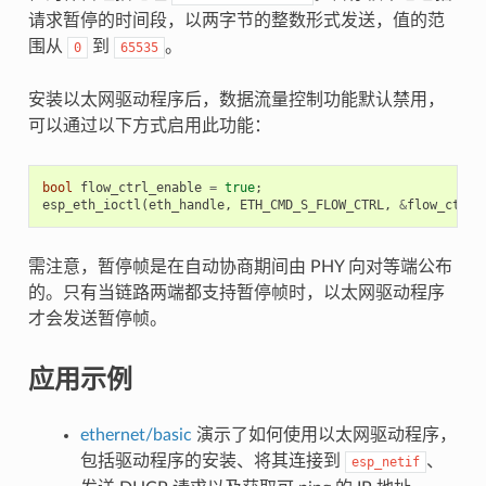
请求暂停的时间段，以两字节的整数形式发送，值的范
围从
到
。
0
65535
安装以太网驱动程序后，数据流量控制功能默认禁用，
可以通过以下方式启用此功能：
bool
flow_ctrl_enable
=
true
;
esp_eth_ioctl
(
eth_handle
,
ETH_CMD_S_FLOW_CTRL
,
&
flow_ctrl_
需注意，暂停帧是在自动协商期间由 PHY 向对等端公布
的。只有当链路两端都支持暂停帧时，以太网驱动程序
才会发送暂停帧。
应用示例
ethernet/basic
演示了如何使用以太网驱动程序，
包括驱动程序的安装、将其连接到
、
esp_netif