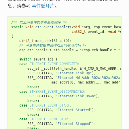
息，请参考
事件循环库
。
/** 以太网事件的事件处理程序 */
static
void
eth_event_handler
(
void
*
arg
,
esp_event_base_t
int32_t
event_id
,
void
*
even
{
uint8_t
mac_addr
[
6
]
=
{
0
};
/* 可从事件数据中获得以太网驱动句柄 */
esp_eth_handle_t
eth_handle
=
*
(
esp_eth_handle_t
*
)
eve
switch
(
event_id
)
{
case
ETHERNET_EVENT_CONNECTED
:
esp_eth_ioctl
(
eth_handle
,
ETH_CMD_G_MAC_ADDR
,
mac_
ESP_LOGI
(
TAG
,
"Ethernet Link Up"
);
ESP_LOGI
(
TAG
,
"Ethernet HW Addr %02x:%02x:%02x:%02
mac_addr
[
0
],
mac_addr
[
1
],
mac_addr
[
2
],
break
;
case
ETHERNET_EVENT_DISCONNECTED
:
ESP_LOGI
(
TAG
,
"Ethernet Link Down"
);
break
;
case
ETHERNET_EVENT_START
:
ESP_LOGI
(
TAG
,
"Ethernet Started"
);
break
;
case
ETHERNET_EVENT_STOP
:
ESP_LOGI
(
TAG
,
"Ethernet Stopped"
);
break
;