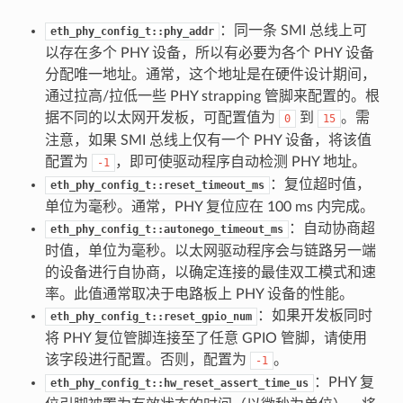
：同一条 SMI 总线上可
eth_phy_config_t::phy_addr
以存在多个 PHY 设备，所以有必要为各个 PHY 设备
分配唯一地址。通常，这个地址是在硬件设计期间，
通过拉高/拉低一些 PHY strapping 管脚来配置的。根
据不同的以太网开发板，可配置值为
到
。需
0
15
注意，如果 SMI 总线上仅有一个 PHY 设备，将该值
配置为
，即可使驱动程序自动检测 PHY 地址。
-1
：复位超时值，
eth_phy_config_t::reset_timeout_ms
单位为毫秒。通常，PHY 复位应在 100 ms 内完成。
：自动协商超
eth_phy_config_t::autonego_timeout_ms
时值，单位为毫秒。以太网驱动程序会与链路另一端
的设备进行自协商，以确定连接的最佳双工模式和速
率。此值通常取决于电路板上 PHY 设备的性能。
：如果开发板同时
eth_phy_config_t::reset_gpio_num
将 PHY 复位管脚连接至了任意 GPIO 管脚，请使用
该字段进行配置。否则，配置为
。
-1
：PHY 复
eth_phy_config_t::hw_reset_assert_time_us