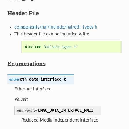
Header File
components/hal/include/hal/eth_types.h
This header file can be included with:
#include
"hal/eth_types.h"
Enumerations
eth_data_interface_t
enum
Ethernet interface.
Values:
EMAC_DATA_INTERFACE_RMII
enumerator
Reduced Media Independent Interface