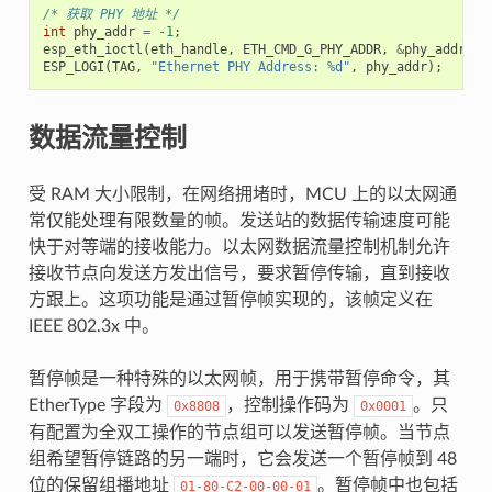
/* 获取 PHY 地址 */
int
phy_addr
=
-1
;
esp_eth_ioctl
(
eth_handle
,
ETH_CMD_G_PHY_ADDR
,
&
phy_addr
);
ESP_LOGI
(
TAG
,
"Ethernet PHY Address: %d"
,
phy_addr
);
数据流量控制
受 RAM 大小限制，在网络拥堵时，MCU 上的以太网通
常仅能处理有限数量的帧。发送站的数据传输速度可能
快于对等端的接收能力。以太网数据流量控制机制允许
接收节点向发送方发出信号，要求暂停传输，直到接收
方跟上。这项功能是通过暂停帧实现的，该帧定义在
IEEE 802.3x 中。
暂停帧是一种特殊的以太网帧，用于携带暂停命令，其
EtherType 字段为
，控制操作码为
。只
0x8808
0x0001
有配置为全双工操作的节点组可以发送暂停帧。当节点
组希望暂停链路的另一端时，它会发送一个暂停帧到 48
位的保留组播地址
。暂停帧中也包括
01-80-C2-00-00-01