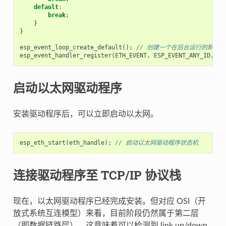
default
:
break
;
}
}
esp_event_loop_create_default
();
// 创建一个在后台运行的默认
esp_event_handler_register
(
ETH_EVENT
,
ESP_EVENT_ANY_ID
,
&
e
启动以太网驱动程序
安装驱动程序后，可以立即启动以太网。
esp_eth_start
(
eth_handle
);
// 启动以太网驱动程序状态机
连接驱动程序至 TCP/IP 协议栈
现在，以太网驱动程序已经完成安装。但对应 OSI（开
放式系统互连模型）来看，目前阶段仍然属于第二层
（即数据链路层）。这意味着可以检测到 link up/down