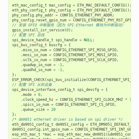
eth_mac_config_t
mac_config
=
ETH_MAC_DEFAULT_CONFIG
();
eth_phy_config_t
phy_config
=
ETH_PHY_DEFAULT_CONFIG
();
phy_config
.
phy_addr
=
CONFIG_ETHERNET_PHY_ADDR
;
phy_config
.
reset_gpio_num
=
CONFIG_ETHERNET_PHY_RST_GPIO
;
// 安装 GPIO 中断服务（因为 SPI-Ethernet 模块为中断驱动）
gpio_install_isr_service
(
0
);
// 配置 SPI 总线
spi_device_handle_t
spi_handle
=
NULL
;
spi_bus_config_t
buscfg
=
{
.
miso_io_num
=
CONFIG_ETHERNET_SPI_MISO_GPIO
,
.
mosi_io_num
=
CONFIG_ETHERNET_SPI_MOSI_GPIO
,
.
sclk_io_num
=
CONFIG_ETHERNET_SPI_SCLK_GPIO
,
.
quadwp_io_num
=
-1
,
.
quadhd_io_num
=
-1
,
};
ESP_ERROR_CHECK
(
spi_bus_initialize
(
CONFIG_ETHERNET_SPI_HOS
// 配置 SPI 从机设备
spi_device_interface_config_t
spi_devcfg
=
{
.
mode
=
0
,
.
clock_speed_hz
=
CONFIG_ETHERNET_SPI_CLOCK_MHZ
*
1000
.
spics_io_num
=
CONFIG_ETHERNET_SPI_CS_GPIO
,
.
queue_size
=
20
};
/* dm9051 ethernet driver is based on spi driver */
eth_dm9051_config_t
dm9051_config
=
ETH_DM9051_DEFAULT_CON
dm9051_config
.
int_gpio_num
=
CONFIG_ETHERNET_SPI_INT_GPIO
;
esp_eth_mac_t
*
mac
=
esp_eth_mac_new_dm9051
(
&
dm9051_config