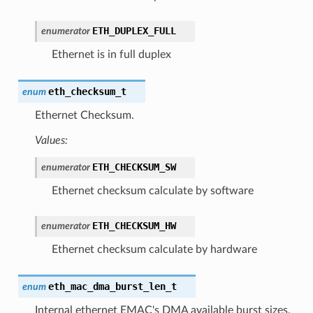
ETH_DUPLEX_FULL
enumerator
Ethernet is in full duplex
eth_checksum_t
enum
Ethernet Checksum.
Values:
ETH_CHECKSUM_SW
enumerator
Ethernet checksum calculate by software
ETH_CHECKSUM_HW
enumerator
Ethernet checksum calculate by hardware
eth_mac_dma_burst_len_t
enum
Internal ethernet EMAC's DMA available burst sizes.