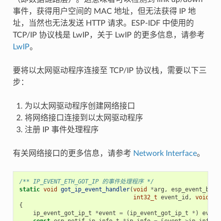
事件，获得用户空间的 MAC 地址，但无法获得 IP 地
址，当然也无法发送 HTTP 请求。ESP-IDF 中使用的
TCP/IP 协议栈是 LwIP，关于 LwIP 的更多信息，请参考
LwIP
。
要将以太网驱动程序连接至 TCP/IP 协议栈，需要以下三
步：
为以太网驱动程序创建网络接口
将网络接口连接到以太网驱动程序
注册 IP 事件处理程序
有关网络接口的更多信息，请参考
Network Interface
。
/** IP_EVENT_ETH_GOT_IP 的事件处理程序 */
static
void
got_ip_event_handler
(
void
*
arg
,
esp_event_base
int32_t
event_id
,
void
*
e
{
ip_event_got_ip_t
*
event
=
(
ip_event_got_ip_t
*
)
event