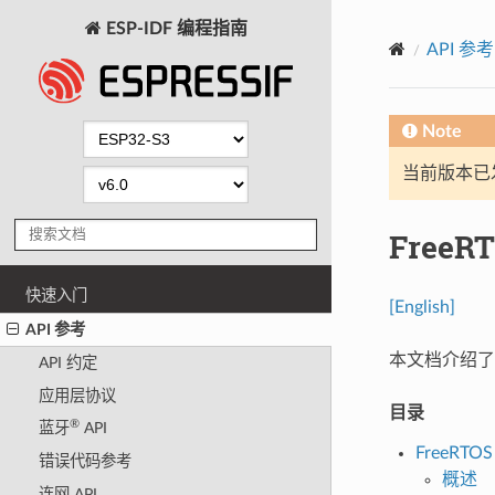
ESP-IDF 编程指南
API 参考
Note
当前版本已发布
FreeRT
快速入门
[English]
API 参考
本文档介绍了 E
API 约定
应用层协议
目录
®
蓝牙
API
FreeRTOS 
错误代码参考
概述
连网 API