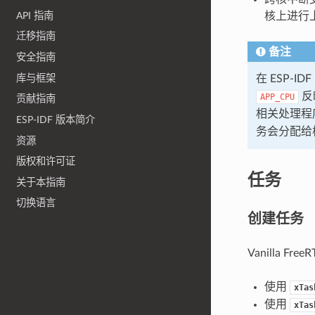
API 指南
核上进行
迁移指南
备注
安全指南
库与框架
在 ESP-I
反
APP_CPU
贡献指南
相关处理程
ESP-IDF 版本简介
务会分配给核
资源
版权和许可证
任务
关于本指南
切换语言
创建任务
Vanilla 
使用
xTas
使用
xTas