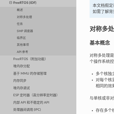
FreeRTOS (IDF)
本文档假定读
概述
如需了解背
对称多处理
任务
对称多处
SMP 调度器
临界区
基本概念
其他事项
API 参考
对称多处理是
FreeRTOS（附加功能）
个操作系统控
堆内存分配
多个核独
基于 MMU 的存储管理
对每个核
内存同步
相同的效
堆内存调试
ESP 定时器（高分辨率定时器）
与单核或非对
内部 API 和不稳定的 API
处理器间调用 (IPC)
存在多个