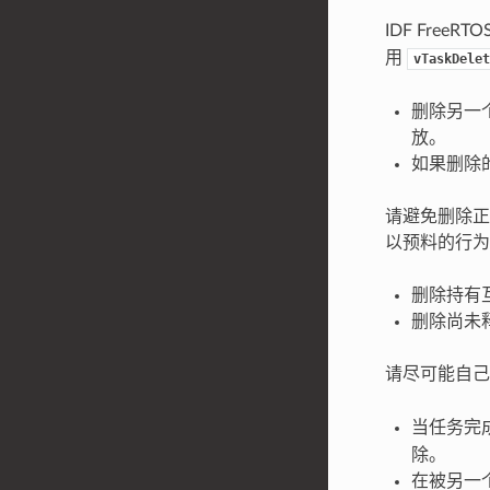
IDF FreeR
用
vTaskDelet
删除另一
放。
如果删除
请避免删除正
以预料的行为
删除持有
删除尚未
请尽可能自
当任务完
除。
在被另一