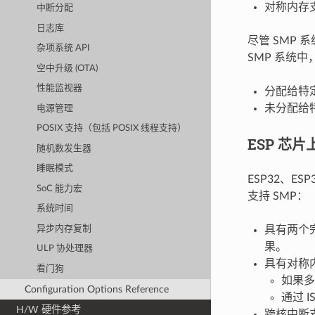
对称内存
中断分配
日志库
尽管 SMP
杂项系统 API
SMP 系统
空中升级 (OTA)
性能监视器
分配给特
未分配给
电源管理
POSIX 支持（包括 POSIX 线程支持）
ESP 芯片
随机数发生器
睡眠模式
ESP32、ESP
SoC 能力宏
支持 SMP：
系统时间
异步内存复制
具有两个
果。
ULP 协处理器
具有对称
看门狗
如果多
Configuration Options Reference
通过 
H/W 硬件参考
跨核中断