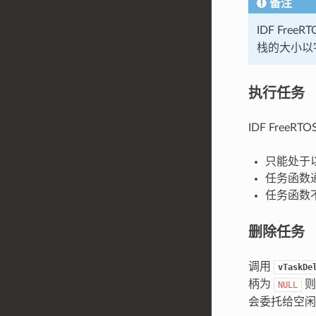
备注
IDF Fre
栈的大小以字
执行任务
IDF FreeR
只能处于
任务函数
任务函数
删除任务
调用
vTaskDe
柄为
则
NULL
会委托给空闲