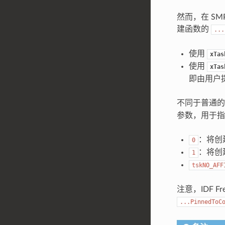
然而，在 SMP
建函数的
...
使用
xTas
使用
xTas
即由用户
不同于普通的
参数，用于指
：将创
0
：将创
1
tskNO_AFF
注意，IDF
...PinnedToC