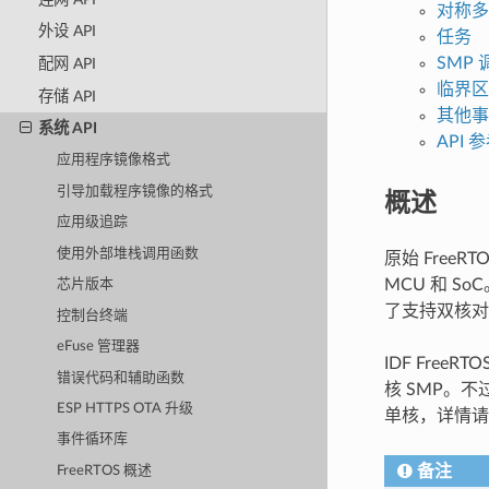
对称多
外设 API
任务
SMP
配网 API
临界区
存储 API
其他事
系统 API
API 
应用程序镜像格式
引导加载程序镜像的格式
概述
应用级追踪
使用外部堆栈调用函数
原始 Free
MCU 和 So
芯片版本
了支持双核对称多
控制台终端
eFuse 管理器
IDF FreeR
错误代码和辅助函数
核 SMP。
ESP HTTPS OTA 升级
单核，详情
事件循环库
备注
FreeRTOS 概述