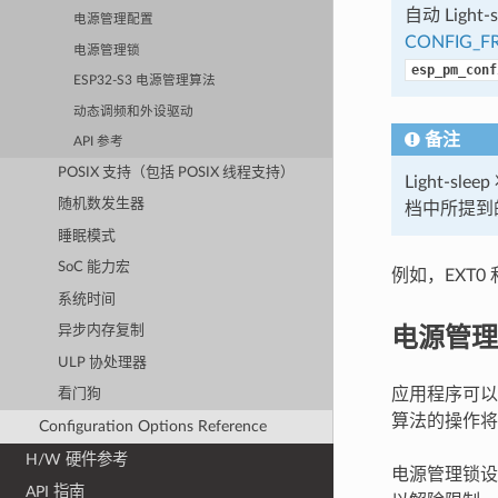
自动 Light
电源管理配置
CONFIG_FR
电源管理锁
esp_pm_conf
ESP32-S3 电源管理算法
动态调频和外设驱动
备注
API 参考
POSIX 支持（包括 POSIX 线程支持）
Light-
随机数发生器
档中所提到的
睡眠模式
SoC 能力宏
例如，EXT0 
系统时间
电源管理
异步内存复制
ULP 协处理器
应用程序可以
看门狗
算法的操作将
Configuration Options Reference
H/W 硬件参考
电源管理锁设
API 指南