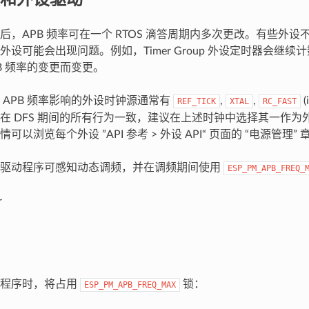
，APB 频率可在一个 RTOS 滴答周期内多次更改。有些外设不
外设可能会出现问题。例如，Timer Group 外设定时器会继
B 频率的变更而变更。
 APB 频率影响的外设时钟源通常有
,
,
(i
REF_TICK
XTAL
RC_FAST
在 DFS 期间的所有行为一致，建议在上述时钟中选择其一作为
可以浏览每个外设 ”API 参考 > 外设 API“ 页面的 “电源管理” 
设驱动程序可感知动态调频，并在调频期间使用
ESP_PM_APB_FREQ_
r
动程序时，将占用
锁：
ESP_PM_APB_FREQ_MAX