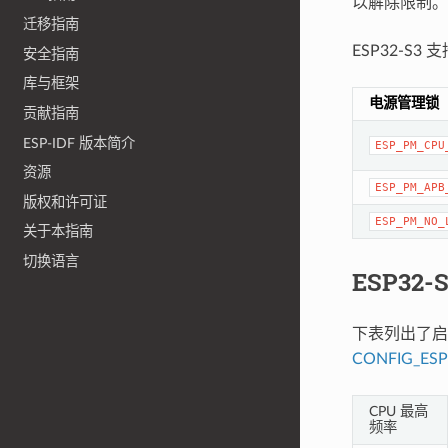
以解除限制。
迁移指南
ESP32-S
安全指南
库与框架
电源管理锁
贡献指南
ESP-IDF 版本简介
ESP_PM_CPU
资源
ESP_PM_APB
版权和许可证
ESP_PM_NO_
关于本指南
切换语言
ESP32
下表列出了启
CONFIG_ES
CPU 最高
频率