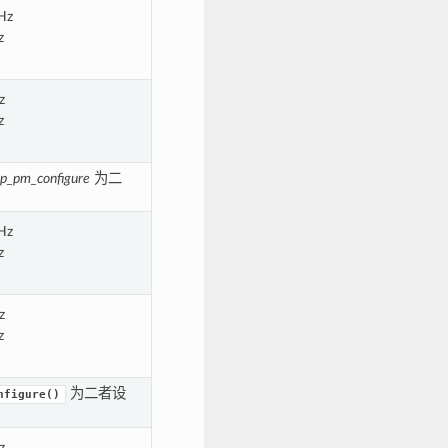
Hz
z
z
z
p_pm_configure
为二
Hz
z
z
z
为二者设
nfigure()
z