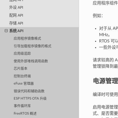
应用程序组件
外设 API
配网 API
例如：
存储 API
对于从 A
系统 API
MHz。
应用程序镜像格式
RTOS 
引导加载程序镜像的格式
一些外设可
应用级追踪
请求较高的 A
使用外部堆栈调用函数
管理锁降到最
芯片版本
控制台终端
电源管理
eFuse 管理器
错误代码和辅助函数
编译时可使
ESP HTTPS OTA 升级
事件循环库
启用电源管理
式、是否需要进
FreeRTOS 概述