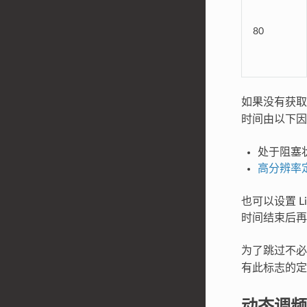
80
如果没有获
时间由以下因
处于阻塞状
高分辨率
也可以设置 L
时间结束后再
为了跳过不
有此标志的定
动态调频