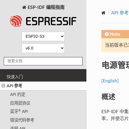
ESP-IDF 编程指南
API 参考
Note
当前版本已发布
电源管
快速入门
[English]
API 参考
概述
API 约定
应用层协议
®
ESP-IDF
蓝牙
API
率，并使芯片进
错误代码参考
连网 API