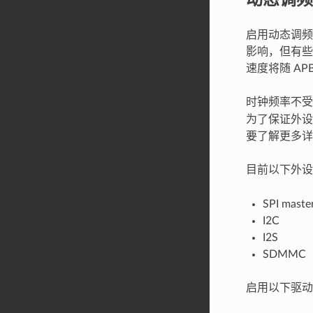
启用动态调频后
影响，但有些
速度将随 AP
时钟频率不受
为了保证外设
要了解更多详情
目前以下外
SPI maste
I2C
I2S
SDMMC
启用以下驱