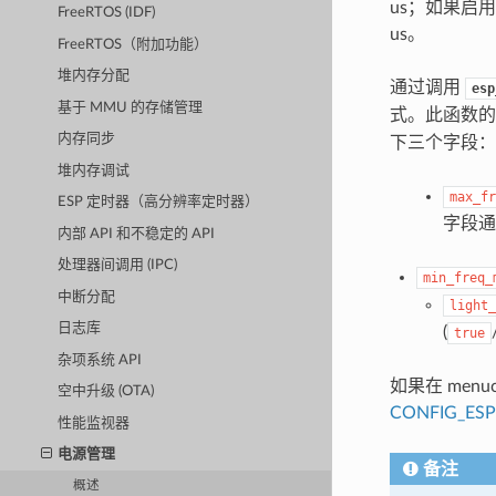
us；如果启用
FreeRTOS (IDF)
us。
FreeRTOS（附加功能）
堆内存分配
通过调用
esp
基于 MMU 的存储管理
式。此函数
内存同步
下三个字段：
堆内存调试
max_fr
ESP 定时器（高分辨率定时器）
字段
内部 API 和不稳定的 API
处理器间调用 (IPC)
min_freq_
中断分配
light_
日志库
(
true
杂项系统 API
如果在 menu
空中升级 (OTA)
CONFIG_ES
性能监视器
电源管理
备注
概述