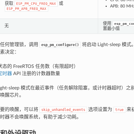
获取
或
ESP_PM_CPU_FREQ_MAX
APB: 80 MH
ESP_PM_APB_FREQ_MAX
使用
esp_pm_co
无
置最小值
取任何管理锁，调用
将启动 Light-sleep 模式
esp_pm_configure()
素决定：
态的 FreeRTOS 任务数（有限超时）
定时器
API 注册的计数器数量
ight-sleep 模式在最近事件（任务解除阻塞，或计时器超时）
唤醒芯片。
必要的唤醒，可以将
选项设置为
来
skip_unhandled_events
true
时器不会唤醒系统，有助于减少功耗。
和外设驱动