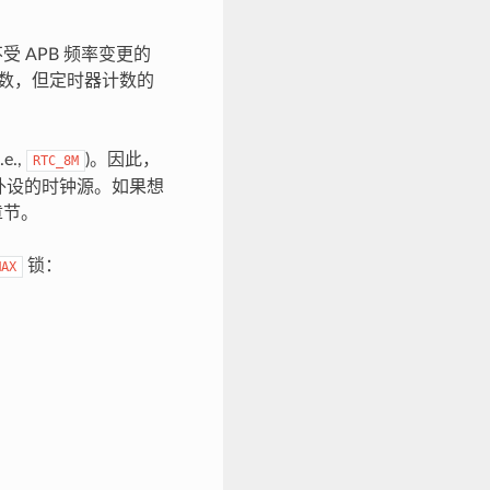
受 APB 频率变更的
续计数，但定时器计数的
.e.,
)。因此，
RTC_8M
外设的时钟源。如果想
章节。
锁：
MAX