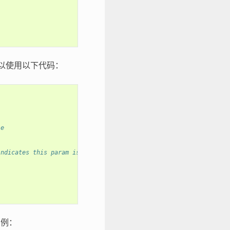
可以使用以下代码：
le
indicates this param is pre-calculated before other fixtures
用例：