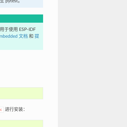
pytest。
使用 ESP-IDF
-embedded 文档
和
提
进行安装：
c