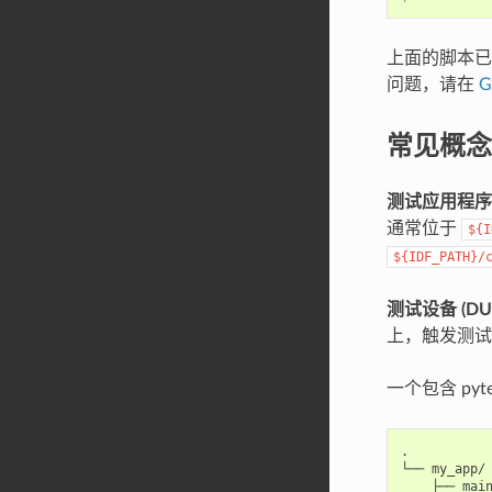
上面的脚本已
问题，请在
G
常见概念
测试应用程序
通常位于
${I
${IDF_PATH}/
测试设备 (DU
上，触发测试
一个包含 pyt
.

└── my_app/

    ├── main