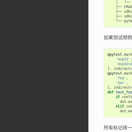
    │   └── 
    ├── CMak
    ├── sdkc
    ├── sdkc
如果测试用例
@pytest
.
mar
'esp32'
'esp32s
],
indirect
@pytest
.
mar
'foo'
,
'bar'
,
],
indirect
def
test_fo
if
conf
dut
.
e
elif
co
dut
.
e
所有标记将一