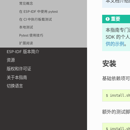
本文档介绍的
常见概念
在 ESP-IDF 中使用 pytest
重要
在 CI 中执行板载测试
本地测试
本指南专门面
Pytest 使用技巧
SDK 的个
供的示例
。
扩展阅读
ESP-IDF 版本简介
资源
安装
版权和许可证
关于本指南
基础依赖项可以
切换语言
$
install.s
额外的测试脚本
$
install.s