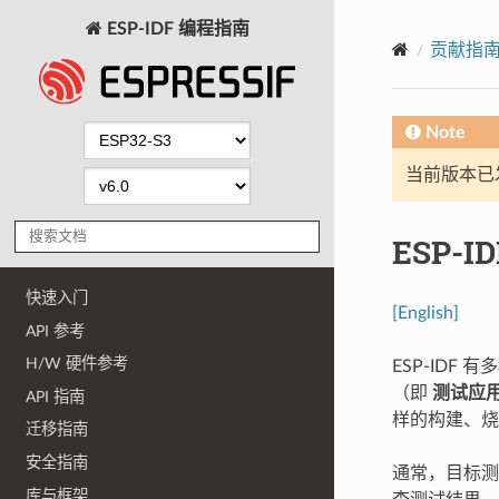
ESP-IDF 编程指南
贡献指
Note
当前版本已发布
ESP-ID
快速入门
[English]
API 参考
H/W 硬件参考
ESP-IDF
（即
测试应
API 指南
样的构建、烧
迁移指南
安全指南
通常，目标测
库与框架