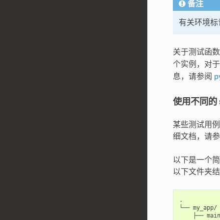
备注
有关环境标
关于测试函
个实例，对于
息，请参阅
p
使用不同的 
某些测试用例可
细文档，请
以下是一个简
以下文件夹结
.

└── my_app/

    ├── main