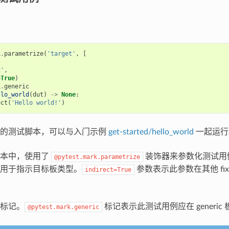
k
.
parametrize
(
'target'
,
[
,
2'
,
=
True
)
k
.
generic
llo_world
(
dut
)
->
None
:
ect
(
'Hello world!'
)
单的测试脚本，可以与入门示例
get-started/hello_world
一起运行
脚本中，使用了
装饰器来参数化测试用
@pytest.mark.parametrize
用于指示目标板类型。
参数表示此参数在其他 fix
indirect=True
标记。
标记表示此测试用例应在 generic
@pytest.mark.generic