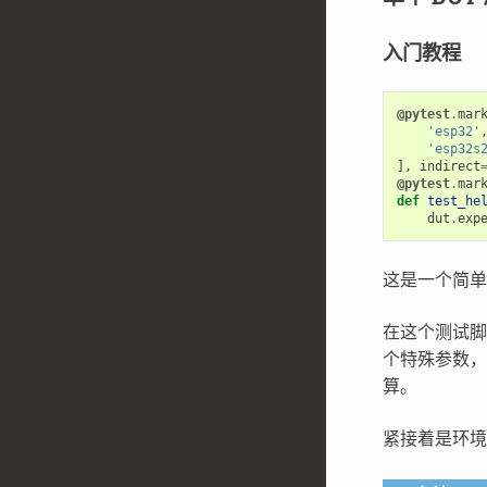
入门教程
@pytest
.
mar
'esp32'
'esp32s
],
indirect
@pytest
.
mar
def
test_he
dut
.
exp
这是一个简
在这个测试
个特殊参数，
算。
紧接着是环境