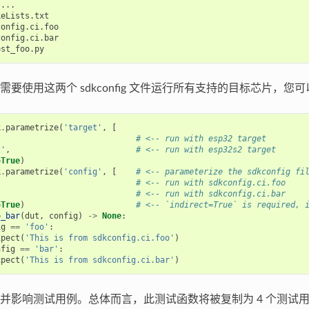
...

eLists.txt

onfig.ci.foo

onfig.ci.bar

需要使用这两个 sdkconfig 文件运行所有支持的目标芯片，您
k
.
parametrize
(
'target'
,
[
,
# <-- run with esp32 target
2'
,
# <-- run with esp32s2 target
=
True
)
k
.
parametrize
(
'config'
,
[
# <-- parameterize the sdkconfig fi
# <-- run with sdkconfig.ci.foo
# <-- run with sdkconfig.ci.bar
=
True
)
# <-- `indirect=True` is required, 
o_bar
(
dut
,
config
)
->
None
:
ig
==
'foo'
:
xpect
(
'This is from sdkconfig.ci.foo'
)
nfig
==
'bar'
:
xpect
(
'This is from sdkconfig.ci.bar'
)
并影响测试用例。总体而言，此测试函数将被复制为 4 个测试