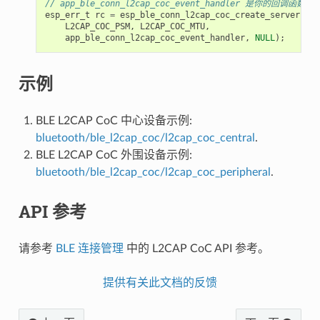
// app_ble_conn_l2cap_coc_event_handler 是你的回调函数
esp_err_t
rc
=
esp_ble_conn_l2cap_coc_create_server
(
L2CAP_COC_PSM
,
L2CAP_COC_MTU
,
app_ble_conn_l2cap_coc_event_handler
,
NULL
);
示例
BLE L2CAP CoC 中心设备示例:
bluetooth/ble_l2cap_coc/l2cap_coc_central
.
BLE L2CAP CoC 外围设备示例:
bluetooth/ble_l2cap_coc/l2cap_coc_peripheral
.
API 参考
请参考
BLE 连接管理
中的 L2CAP CoC API 参考。
提供有关此文档的反馈