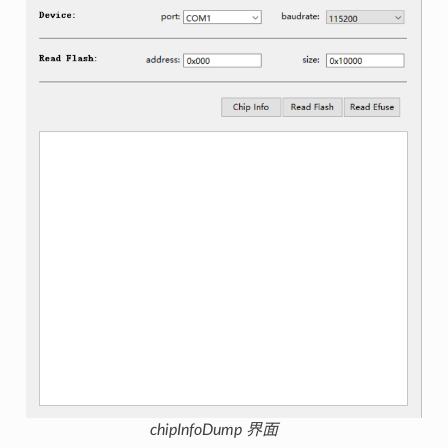
chipInfoDump 界面