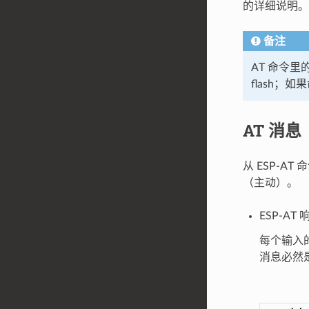
的详细说明。
备注
AT 命令
flash；
AT 消息
从 ESP-AT
（主动）。
ESP-AT
每个输入的
消息必然