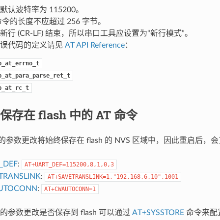
的默认波特率为 115200。
 命令的长度不应超过 256 字节。
以新行 (CR-LF) 结束，所以串口工具应设置为“新行模式”。
令错误代码的定义请见
AT API Reference
：
p_at_errno_t
p_at_para_parse_ret_t
p_at_rc_t
存在 flash 中的 AT 命令
令的参数更改将始终保存在 flash 的 NVS 区域中，因此重启后，
_DEF
:
AT+UART_DEF=115200,8,1,0,3
TRANSLINK
:
AT+SAVETRANSLINK=1,"192.168.6.10",1001
UTOCONN
:
AT+CWAUTOCONN=1
参数更改是否保存到 flash 可以通过
AT+SYSSTORE
命令来配