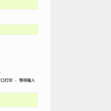
。
令口打印
等待输入
>