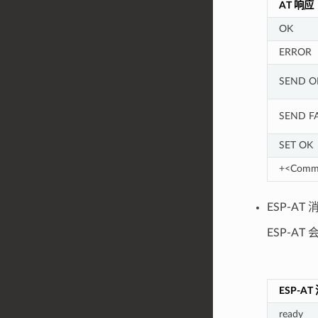
AT 响应
OK
ERROR
SEND O
SEND FA
SET OK
+<Comm
ESP-A
ESP-A
ESP-A
ready