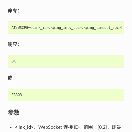
命令：
AT
+
WSCFG
=<
link_id
>
,
<
ping_intv_sec
>
,
<
ping_timeout_sec
>
[,
<
bu
响应：
OK
或
ERROR
参数
<link_id>
：WebSocket 连接 ID。范围：[0,2]，即最