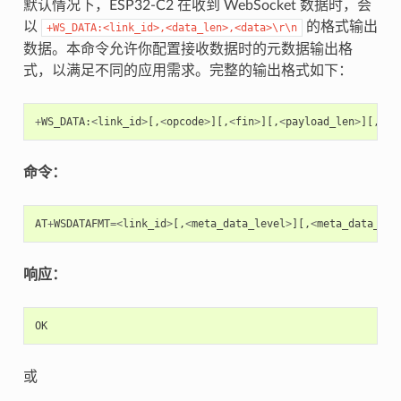
默认情况下，ESP32-C2 在收到 WebSocket 数据时，会
以
的格式输出
+WS_DATA:<link_id>,<data_len>,<data>\r\n
数据。本命令允许你配置接收数据时的元数据输出格
式，以满足不同的应用需求。完整的输出格式如下：
+
WS_DATA
:
<
link_id
>
[,
<
opcode
>
][,
<
fin
>
][,
<
payload_len
>
][,
<
pa
命令：
AT
+
WSDATAFMT
=<
link_id
>
[,
<
meta_data_level
>
][,
<
meta_data_mas
响应：
OK
或