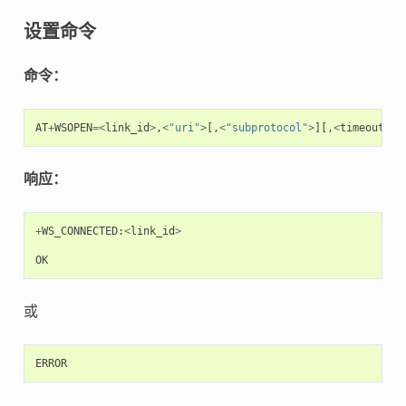
设置命令
命令：
AT
+
WSOPEN
=<
link_id
>
,
<
"uri"
>
[,
<
"subprotocol"
>
][,
<
timeout_ms
响应：
+
WS_CONNECTED
:
<
link_id
>
OK
或
ERROR