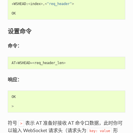
+
WSHEAD
:
<
index
>
,
<
"req_header"
>
OK
设置命令
命令：
AT
+
WSHEAD
=<
req_header_len
>
响应：
OK
>
符号
表示 AT 准备好接收 AT 命令口数据，此时你可
>
以输入 WebSocket 请求头（请求头为
形
key:
value