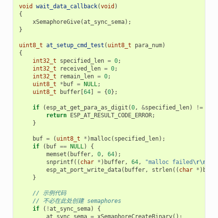
void
wait_data_callback
(
void
)
{
xSemaphoreGive
(
at_sync_sema
);
}
uint8_t
at_setup_cmd_test
(
uint8_t
para_num
)
{
int32_t
specified_len
=
0
;
int32_t
received_len
=
0
;
int32_t
remain_len
=
0
;
uint8_t
*
buf
=
NULL
;
uint8_t
buffer
[
64
]
=
{
0
};
if
(
esp_at_get_para_as_digit
(
0
,
&
specified_len
)
!=
ESP
return
ESP_AT_RESULT_CODE_ERROR
;
}
buf
=
(
uint8_t
*
)
malloc
(
specified_len
);
if
(
buf
==
NULL
)
{
memset
(
buffer
,
0
,
64
);
snprintf
((
char
*
)
buffer
,
64
,
"malloc failed
\r\n
"
);
esp_at_port_write_data
(
buffer
,
strlen
((
char
*
)
buff
}
// 示例代码
// 不必在此处创建 semaphores
if
(
!
at_sync_sema
)
{
at_sync_sema
=
xSemaphoreCreateBinary
();