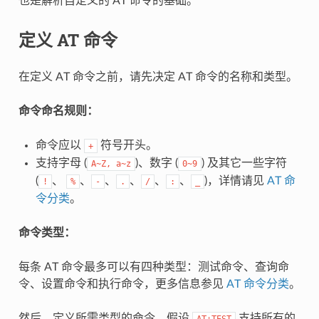
也是解析自定义的 AT 命令的基础。
定义 AT 命令
在定义 AT 命令之前，请先决定 AT 命令的名称和类型。
命令命名规则：
命令应以
符号开头。
+
支持字母 (
)、数字 (
) 及其它一些字符
A~Z,
a~z
0~9
(
、
、
、
、
、
、
)，详情请见
AT 命
!
%
-
.
/
:
_
令分类
。
命令类型：
每条 AT 命令最多可以有四种类型：测试命令、查询命
令、设置命令和执行命令，更多信息参见
AT 命令分类
。
然后，定义所需类型的命令。假设
支持所有的
AT+TEST