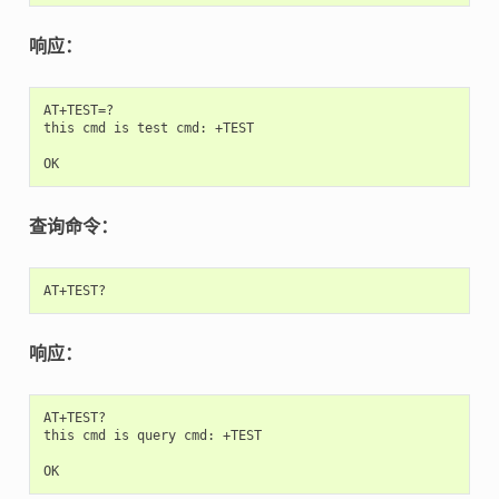
响应：
AT+TEST=?

this cmd is test cmd: +TEST

查询命令：
响应：
AT+TEST?

this cmd is query cmd: +TEST
