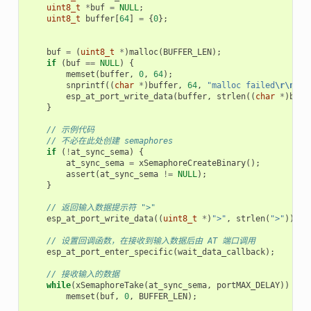
uint8_t
*
buf
=
NULL
;
uint8_t
buffer
[
64
]
=
{
0
};
buf
=
(
uint8_t
*
)
malloc
(
BUFFER_LEN
);
if
(
buf
==
NULL
)
{
memset
(
buffer
,
0
,
64
);
snprintf
((
char
*
)
buffer
,
64
,
"malloc failed
\r\n
"
);
esp_at_port_write_data
(
buffer
,
strlen
((
char
*
)
buff
}
// 示例代码
// 不必在此处创建 semaphores
if
(
!
at_sync_sema
)
{
at_sync_sema
=
xSemaphoreCreateBinary
();
assert
(
at_sync_sema
!=
NULL
);
}
// 返回输入数据提示符 ">"
esp_at_port_write_data
((
uint8_t
*
)
">"
,
strlen
(
">"
));
// 设置回调函数，在接收到输入数据后由 AT 端口调用
esp_at_port_enter_specific
(
wait_data_callback
);
// 接收输入的数据
while
(
xSemaphoreTake
(
at_sync_sema
,
portMAX_DELAY
))
{
memset
(
buf
,
0
,
BUFFER_LEN
);