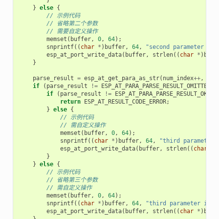
}
else
{
// 示例代码
// 省略第二个参数
// 需要自定义操作
memset
(
buffer
,
0
,
64
);
snprintf
((
char
*
)
buffer
,
64
,
"second parameter is 
esp_at_port_write_data
(
buffer
,
strlen
((
char
*
)
buff
}
parse_result
=
esp_at_get_para_as_str
(
num_index
++
,
&
pa
if
(
parse_result
!=
ESP_AT_PARA_PARSE_RESULT_OMITTED
)
if
(
parse_result
!=
ESP_AT_PARA_PARSE_RESULT_OK
)
{
return
ESP_AT_RESULT_CODE_ERROR
;
}
else
{
// 示例代码
// 需自定义操作
memset
(
buffer
,
0
,
64
);
snprintf
((
char
*
)
buffer
,
64
,
"third parameter 
esp_at_port_write_data
(
buffer
,
strlen
((
char
*
)
}
}
else
{
// 示例代码
// 省略第三个参数
// 需自定义操作
memset
(
buffer
,
0
,
64
);
snprintf
((
char
*
)
buffer
,
64
,
"third parameter is o
esp_at_port_write_data
(
buffer
,
strlen
((
char
*
)
buff
}