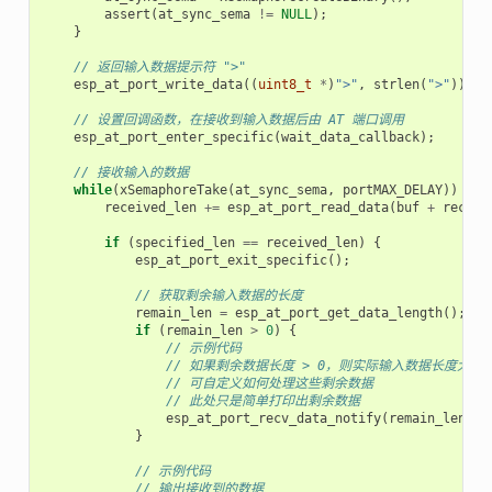
assert
(
at_sync_sema
!=
NULL
);
}
// 返回输入数据提示符 ">"
esp_at_port_write_data
((
uint8_t
*
)
">"
,
strlen
(
">"
));
// 设置回调函数，在接收到输入数据后由 AT 端口调用
esp_at_port_enter_specific
(
wait_data_callback
);
// 接收输入的数据
while
(
xSemaphoreTake
(
at_sync_sema
,
portMAX_DELAY
))
{
received_len
+=
esp_at_port_read_data
(
buf
+
receiv
if
(
specified_len
==
received_len
)
{
esp_at_port_exit_specific
();
// 获取剩余输入数据的长度
remain_len
=
esp_at_port_get_data_length
();
if
(
remain_len
>
0
)
{
// 示例代码
// 如果剩余数据长度 > 0，则实际输入数据长度大
// 可自定义如何处理这些剩余数据
// 此处只是简单打印出剩余数据
esp_at_port_recv_data_notify
(
remain_len
,
p
}
// 示例代码
// 输出接收到的数据