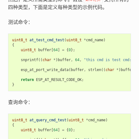
四种类型，下面是定义每种类型的示例代码。
测试命令：
uint8_t
at_test_cmd_test
(
uint8_t
*
cmd_name
)
{
uint8_t
buffer
[
64
]
=
{
0
};
snprintf
((
char
*
)
buffer
,
64
,
"this cmd is test cmd: %s
esp_at_port_write_data
(
buffer
,
strlen
((
char
*
)
buffer
))
return
ESP_AT_RESULT_CODE_OK
;
}
查询命令：
uint8_t
at_query_cmd_test
(
uint8_t
*
cmd_name
)
{
uint8_t
buffer
[
64
]
=
{
0
};