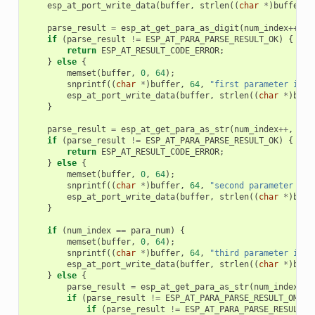
esp_at_port_write_data
(
buffer
,
strlen
((
char
*
)
buffer
))
parse_result
=
esp_at_get_para_as_digit
(
num_index
++
,
&
if
(
parse_result
!=
ESP_AT_PARA_PARSE_RESULT_OK
)
{
return
ESP_AT_RESULT_CODE_ERROR
;
}
else
{
memset
(
buffer
,
0
,
64
);
snprintf
((
char
*
)
buffer
,
64
,
"first parameter is: 
esp_at_port_write_data
(
buffer
,
strlen
((
char
*
)
buff
}
parse_result
=
esp_at_get_para_as_str
(
num_index
++
,
&
pa
if
(
parse_result
!=
ESP_AT_PARA_PARSE_RESULT_OK
)
{
return
ESP_AT_RESULT_CODE_ERROR
;
}
else
{
memset
(
buffer
,
0
,
64
);
snprintf
((
char
*
)
buffer
,
64
,
"second parameter is:
esp_at_port_write_data
(
buffer
,
strlen
((
char
*
)
buff
}
if
(
num_index
==
para_num
)
{
memset
(
buffer
,
0
,
64
);
snprintf
((
char
*
)
buffer
,
64
,
"third parameter is o
esp_at_port_write_data
(
buffer
,
strlen
((
char
*
)
buff
}
else
{
parse_result
=
esp_at_get_para_as_str
(
num_index
++
,
if
(
parse_result
!=
ESP_AT_PARA_PARSE_RESULT_OMITT
if
(
parse_result
!=
ESP_AT_PARA_PARSE_RESULT_O