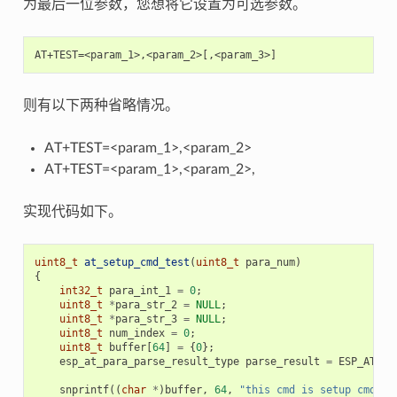
为最后一位参数，您想将它设置为可选参数。
则有以下两种省略情况。
AT+TEST=<param_1>,<param_2>
AT+TEST=<param_1>,<param_2>,
实现代码如下。
uint8_t
at_setup_cmd_test
(
uint8_t
para_num
)
{
int32_t
para_int_1
=
0
;
uint8_t
*
para_str_2
=
NULL
;
uint8_t
*
para_str_3
=
NULL
;
uint8_t
num_index
=
0
;
uint8_t
buffer
[
64
]
=
{
0
};
esp_at_para_parse_result_type
parse_result
=
ESP_AT_PA
snprintf
((
char
*
)
buffer
,
64
,
"this cmd is setup cmd an