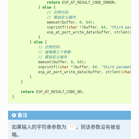
return
ESP_AT_RESULT_CODE_ERROR
;
}
else
{
// 示例代码
// 需自定义操作
memset
(
buffer
,
0
,
64
);
snprintf
((
char
*
)
buffer
,
64
,
"third parame
esp_at_port_write_data
(
buffer
,
strlen
((
cha
}
}
else
{
// 示例代码
// 省略第三个参数
// 需自定义操作
memset
(
buffer
,
0
,
64
);
snprintf
((
char
*
)
buffer
,
64
,
"third parameter 
esp_at_port_write_data
(
buffer
,
strlen
((
char
*
)
}
}
return
ESP_AT_RESULT_CODE_OK
;
}
备注
如果输入的字符串参数为
，则该参数没有被省
""
略。