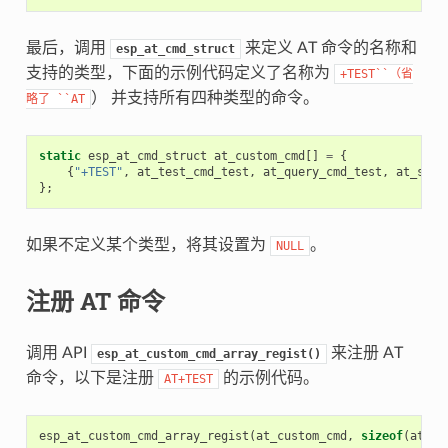
最后，调用
来定义 AT 命令的名称和
esp_at_cmd_struct
支持的类型，下面的示例代码定义了名称为
+TEST``（省
） 并支持所有四种类型的命令。
略了
``AT
static
esp_at_cmd_struct
at_custom_cmd
[]
=
{
{
"+TEST"
,
at_test_cmd_test
,
at_query_cmd_test
,
at_setu
};
如果不定义某个类型，将其设置为
。
NULL
注册 AT 命令
调用 API
来注册 AT
esp_at_custom_cmd_array_regist()
命令，以下是注册
的示例代码。
AT+TEST
esp_at_custom_cmd_array_regist
(
at_custom_cmd
,
sizeof
(
at_cu