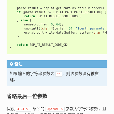
parse_result
=
esp_at_get_para_as_str
(
num_index
++
,
&
pa
if
(
parse_result
!=
ESP_AT_PARA_PARSE_RESULT_OK
)
{
return
ESP_AT_RESULT_CODE_ERROR
;
}
else
{
memset
(
buffer
,
0
,
64
);
snprintf
((
char
*
)
buffer
,
64
,
"fourth parameter is:
esp_at_port_write_data
(
buffer
,
strlen
((
char
*
)
buff
}
return
ESP_AT_RESULT_CODE_OK
;
}
备注
如果输入的字符串参数为
，则该参数没有被省
""
略。
省略最后一位参数
假设
命令的
参数为字符串参数，且
AT+TEST
<param_3>