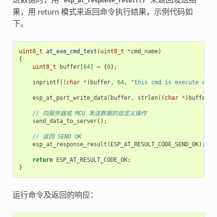
esp_at_response_result()
果，用 return 模式来返回命令执行结果，示例代码如
下。
uint8_t
at_exe_cmd_test
(
uint8_t
*
cmd_name
)
{
uint8_t
buffer
[
64
]
=
{
0
};
snprintf
((
char
*
)
buffer
,
64
,
"this cmd is execute cmd:
esp_at_port_write_data
(
buffer
,
strlen
((
char
*
)
buffer
))
// 向服务器或 MCU 发送数据的自定义操作
send_data_to_server
();
// 返回 SEND OK
esp_at_response_result
(
ESP_AT_RESULT_CODE_SEND_OK
);
return
ESP_AT_RESULT_CODE_OK
;
}
运行命令及返回的响应：