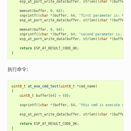
esp_at_port_write_data
(
buffer
,
strlen
((
char
*
)
buffer
))
memset
(
buffer
,
0
,
64
);
snprintf
((
char
*
)
buffer
,
64
,
"first parameter is: %d
\r
esp_at_port_write_data
(
buffer
,
strlen
((
char
*
)
buffer
))
memset
(
buffer
,
0
,
64
);
snprintf
((
char
*
)
buffer
,
64
,
"second parameter is: %s
\
esp_at_port_write_data
(
buffer
,
strlen
((
char
*
)
buffer
))
return
ESP_AT_RESULT_CODE_OK
;
}
执行命令：
uint8_t
at_exe_cmd_test
(
uint8_t
*
cmd_name
)
{
uint8_t
buffer
[
64
]
=
{
0
};
snprintf
((
char
*
)
buffer
,
64
,
"this cmd is execute cmd:
esp_at_port_write_data
(
buffer
,
strlen
((
char
*
)
buffer
))
return
ESP_AT_RESULT_CODE_OK
;
}