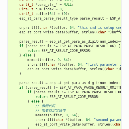
uint8_t
*
para_str_4
=
NULL
;
uint8_t
num_index
=
0
;
uint8_t
buffer
[
64
]
=
{
0
};
esp_at_para_parse_result_type
parse_result
=
ESP_AT_PA
snprintf
((
char
*
)
buffer
,
64
,
"this cmd is setup cmd an
esp_at_port_write_data
(
buffer
,
strlen
((
char
*
)
buffer
))
parse_result
=
esp_at_get_para_as_digit
(
num_index
++
,
&
if
(
parse_result
!=
ESP_AT_PARA_PARSE_RESULT_OK
)
{
return
ESP_AT_RESULT_CODE_ERROR
;
}
else
{
memset
(
buffer
,
0
,
64
);
snprintf
((
char
*
)
buffer
,
64
,
"first parameter is: 
esp_at_port_write_data
(
buffer
,
strlen
((
char
*
)
buff
}
parse_result
=
esp_at_get_para_as_digit
(
num_index
++
,
&
if
(
parse_result
!=
ESP_AT_PARA_PARSE_RESULT_OMITTED
)
if
(
parse_result
!=
ESP_AT_PARA_PARSE_RESULT_OK
)
{
return
ESP_AT_RESULT_CODE_ERROR
;
}
else
{
// 示例代码
// 需要自定义操作
memset
(
buffer
,
0
,
64
);
snprintf
((
char
*
)
buffer
,
64
,
"second parameter
esp_at_port_write_data
(
buffer
,
strlen
((
char
*
)
}