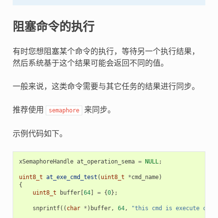
阻塞命令的执行
有时您想阻塞某个命令的执行，等待另一个执行结果，
然后系统基于这个结果可能会返回不同的值。
一般来说，这类命令需要与其它任务的结果进行同步。
推荐使用
来同步。
semaphore
示例代码如下。
xSemaphoreHandle
at_operation_sema
=
NULL
;
uint8_t
at_exe_cmd_test
(
uint8_t
*
cmd_name
)
{
uint8_t
buffer
[
64
]
=
{
0
};
snprintf
((
char
*
)
buffer
,
64
,
"this cmd is execute cmd: