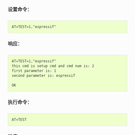
设置命令：
响应：
AT+TEST=1,"espressif"

this cmd is setup cmd and cmd num is: 2

first parameter is: 1

second parameter is: espressif

执行命令：