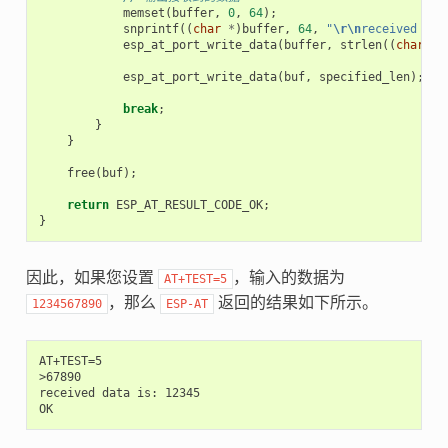
memset
(
buffer
,
0
,
64
);
snprintf
((
char
*
)
buffer
,
64
,
"
\r\n
received dat
esp_at_port_write_data
(
buffer
,
strlen
((
char
*
)
esp_at_port_write_data
(
buf
,
specified_len
);
break
;
}
}
free
(
buf
);
return
ESP_AT_RESULT_CODE_OK
;
}
因此，如果您设置
，输入的数据为
AT+TEST=5
，那么
返回的结果如下所示。
1234567890
ESP-AT
AT+TEST=5

>67890

received data is: 12345
