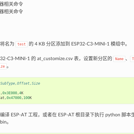
器相关命令
器相关命令
何将名为
的 4 KB 分区添加到 ESP32-C3-MINI-1 模组中。
test
2-C3-MINI-1 的 at_customize.csv 表，设置新分区的
、
Name
T
。
ize
,SubType,Offset,Size
5
,
0x3E000
,
4
K
fat
,
0x47000
,
100
K
 ESP-AT 工程，或者在 ESP-AT 根目录下执行 python 脚本
.bin。