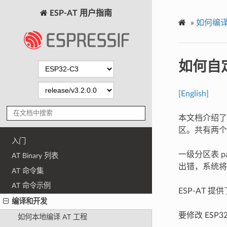
ESP-AT 用户指南
»
如何编译
如何自
[English]
本文档介绍了如何
区。共有两个
入门
一级分区表 par
AT Binary 列表
出错，系统将无法
AT 命令集
AT 命令示例
ESP-AT 提
编译和开发
要修改 ES
如何本地编译 AT 工程