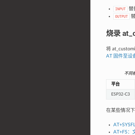
替换
INPUT
替
OUTPUT
烧录 at_c
将 at_cus
AT 固件至设
不同模组
平台
ESP32-C3
在某些情况下，必
AT+SYS
AT+FS