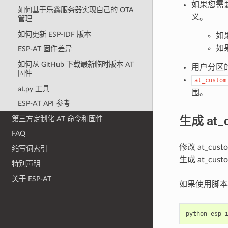
如果您需要
如何基于乐鑫服务器实现自己的 OTA
义。
管理
如何更新 ESP-IDF 版本
如
如
ESP-AT 固件差异
如何从 GitHub 下载最新临时版本 AT
用户分区
固件
at_custom
at.py 工具
围。
ESP-AT API 参考
生成 at_c
第三方定制化 AT 命令和固件
FAQ
修改 at_cus
缩写词索引
生成 at_cust
特别声明
关于 ESP-AT
如果使用脚本
python
esp
-