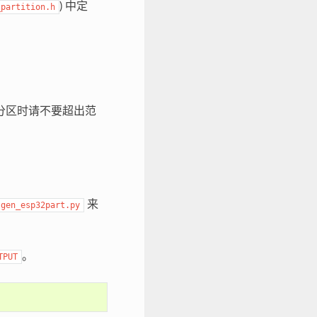
) 中定
_partition.h
新用户分区时请不要超出范
来
gen_esp32part.py
。
TPUT