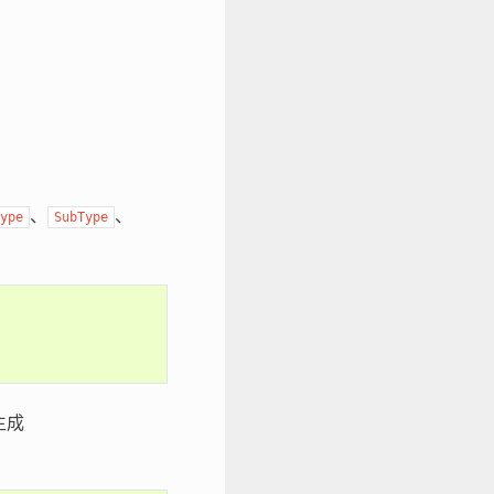
、
、
ype
SubType
生成