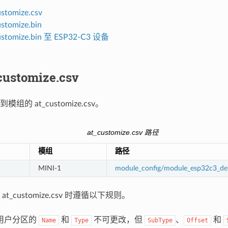
stomize.csv
stomize.bin
stomize.bin 至 ESP32-C3 设备
ustomize.csv
的 at_customize.csv。
at_customize.csv 路径
模组
路径
MINI-1
module_config/module_esp32c3_def
t_customize.csv 时遵循以下规则。
用户分区的
和
不可更改，但
、
和
Name
Type
SubType
Offset