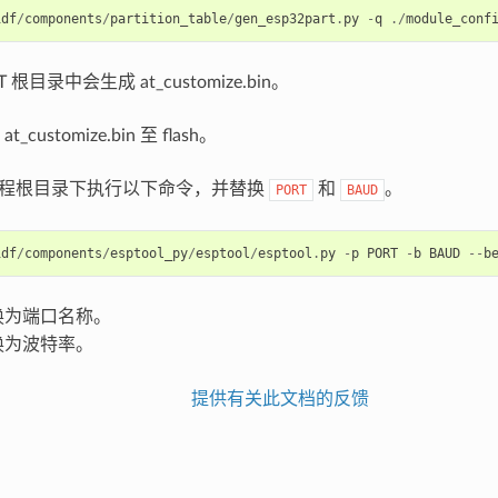
idf
/
components
/
partition_table
/
gen_esp32part
.
py
-
q
./
module_conf
 根目录中会生成 at_customize.bin。
customize.bin 至 flash。
T 工程根目录下执行以下命令，并替换
和
。
PORT
BAUD
idf
/
components
/
esptool_py
/
esptool
/
esptool
.
py
-
p
PORT
-
b
BAUD
--
b
换为端口名称。
换为波特率。
提供有关此文档的反馈