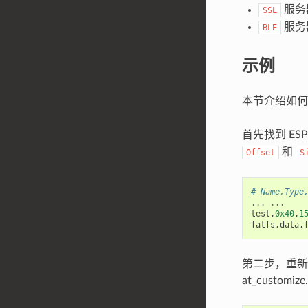
服务
SSL
服务
BLE
示例
本节介绍如
首先找到 ESP3
和
Offset
S
# Name,Type
...
...
test
,
0x40
,
1
fatfs
,
data
,
第二步，重新编译
at_customize