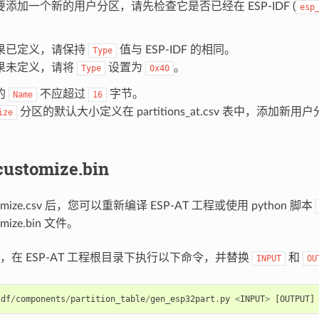
添加一个新的用户分区，请先检查它是否已经在 ESP-IDF (
esp
果已定义，请保持
值与 ESP-IDF 的相同。
Type
果未定义，请将
设置为
。
Type
0x40
的
不应超过
字节。
Name
16
分区的默认大小定义在 partitions_at.csv 表中，添加
ize
ustomize.bin
tomize.csv 后，您可以重新编译 ESP-AT 工程或使用 python 脚本
omize.bin 文件。
，在 ESP-AT 工程根目录下执行以下命令，并替换
和
INPUT
OU
idf
/
components
/
partition_table
/
gen_esp32part
.
py
<
INPUT
>
[
OUTPUT
]