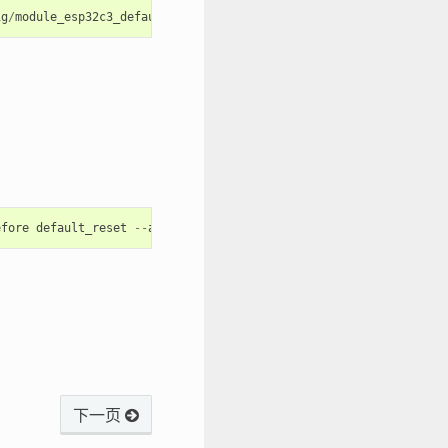
ig
/
module_esp32c3_default
/
at_customize
.
csv
at_customize
.
bin
efore
default_reset
--
after
hard_reset
--
chip
auto
write_flash
下一页