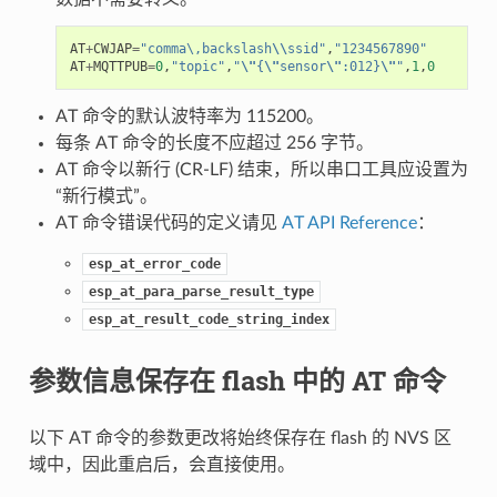
AT
+
CWJAP
=
"comma\,backslash
\\
ssid"
,
"1234567890"
AT
+
MQTTPUB
=
0
,
"topic"
,
"
\"
{
\"
sensor
\"
:012}
\"
"
,
1
,
0
AT 命令的默认波特率为 115200。
每条 AT 命令的长度不应超过 256 字节。
AT 命令以新行 (CR-LF) 结束，所以串口工具应设置为
“新行模式”。
AT 命令错误代码的定义请见
AT API Reference
：
esp_at_error_code
esp_at_para_parse_result_type
esp_at_result_code_string_index
参数信息保存在 flash 中的 AT 命令
以下 AT 命令的参数更改将始终保存在 flash 的 NVS 区
域中，因此重启后，会直接使用。