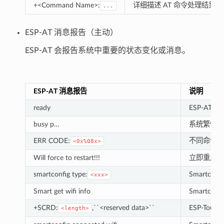
+<Command Name>:
详细描述 AT 命令处理结果
...
ESP-AT 消息报告（主动）
ESP-AT 会报告系统中重要的状态变化或消息。
ESP-AT 消息报告
说明
ready
ESP-AT
busy p…
系统繁忙，
ERR CODE:
不同命令的
<0x%08x>
Will force to restart!!!
立即重启模
smartconfig type:
Smartconf
<xxx>
Smart get wifi info
Smartcon
+SCRD:
,``<reserved data>``
ESP-Tou
<length>