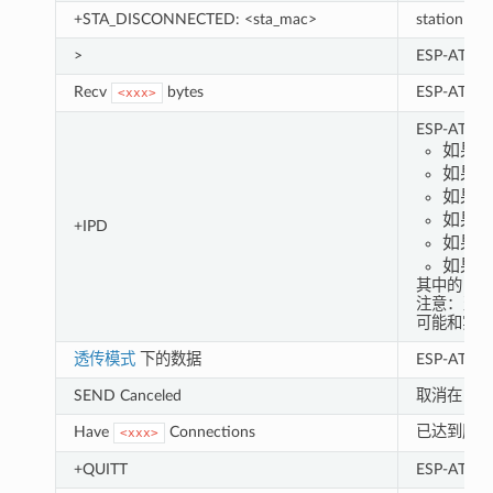
+STA_DISCONNECTED: <sta_mac>
station 
>
ESP-AT
Recv
bytes
ESP-AT
<xxx>
ESP-A
如果 A
如果 A
如果 A
如果 A
+IPD
如果 A
如果 A
其中的
li
注意：当这是
可能和实际
透传模式
下的数据
ESP-A
SEND Canceled
取消在 Wi-
Have
Connections
已达到服务
<xxx>
+QUITT
ESP-AT 退