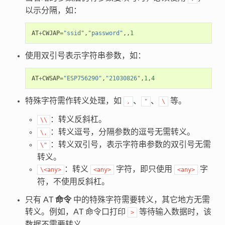
以示分隔，如：
AT
+
CWJAP
=
"ssid"
,
"password"
,,
1
使用双引号表示字符串参数，如：
AT
+
CWSAP
=
"ESP756290"
,
"21030826"
,
1
,
4
特殊字符需作转义处理，如
、
、
等。
,
"
\
：转义反斜杠。
\\
：转义逗号，分隔参数的逗号无需转义。
\,
：转义双引号，表示字符串参数的双引号无需
\"
转义。
：转义
字符，即只使用
字
\<any>
<any>
<any>
符，不使用反斜杠。
只有 AT
命令
中的特殊字符需要转义，其它地方无需
转义。例如，AT 命令口打印
等待输入数据时，该
>
数据不需要转义。