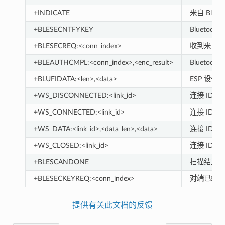
+INDICATE
来自 Blueto
+BLESECNTFYKEY
Bluetooth
+BLESECREQ:<conn_index>
收到来自 Bl
+BLEAUTHCMPL:<conn_index>,<enc_result>
Bluetoot
+BLUFIDATA:<len>,<data>
ESP 设备
+WS_DISCONNECTED:<link_id>
连接 ID 为 
+WS_CONNECTED:<link_id>
连接 ID 为 
+WS_DATA:<link_id>,<data_len>,<data>
连接 ID 为 
+WS_CLOSED:<link_id>
连接 ID 为 
+BLESCANDONE
扫描结束
+BLESECKEYREQ:<conn_index>
对端已经接
提供有关此文档的反馈