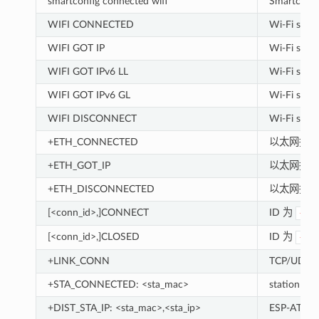
smartconfig connected wifi
Smartcon
WIFI CONNECTED
Wi-Fi st
WIFI GOT IP
Wi-Fi st
WIFI GOT IPv6 LL
Wi-Fi s
WIFI GOT IPv6 GL
Wi-Fi st
WIFI DISCONNECT
Wi-Fi st
+ETH_CONNECTED
以太网接口
+ETH_GOT_IP
以太网接口已
+ETH_DISCONNECTED
以太网接口
[<conn_id>,]CONNECT
ID 为
<co
[<conn_id>,]CLOSED
ID 为
<co
+LINK_CONN
TCP/UDP
+STA_CONNECTED: <sta_mac>
station 已
+DIST_STA_IP: <sta_mac>,<sta_ip>
ESP-AT 的 