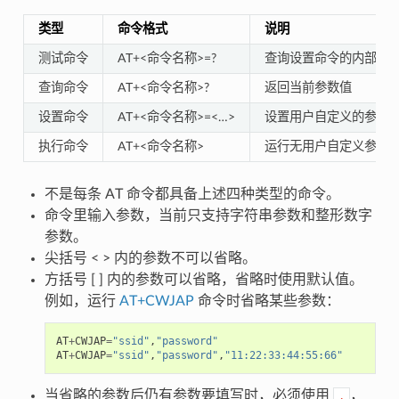
类型
命令格式
说明
测试命令
AT+<命令名称>=?
查询设置命令的内部参
查询命令
AT+<命令名称>?
返回当前参数值
设置命令
AT+<命令名称>=<…>
设置用户自定义的参数
执行命令
AT+<命令名称>
运行无用户自定义参数
不是每条 AT 命令都具备上述四种类型的命令。
命令里输入参数，当前只支持字符串参数和整形数字
参数。
尖括号 < > 内的参数不可以省略。
方括号 [ ] 内的参数可以省略，省略时使用默认值。
例如，运行
AT+CWJAP
命令时省略某些参数：
AT
+
CWJAP
=
"ssid"
,
"password"
AT
+
CWJAP
=
"ssid"
,
"password"
,
"11:22:33:44:55:66"
当省略的参数后仍有参数要填写时，必须使用
，
,