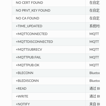
NO CERT FOUND
在自定义分
NO PRVT_KEY FOUND
在自定义分
NO CA FOUND
在自定义分
+TIME_UPDATED
系统时间
+MQTTCONNECTED
MQTT 已连
+MQTTDISCONNECTED
MQTT 与 
+MQTTSUBRECV
MQTT 已从
+MQTTPUB:FAIL
MQTT 发
+MQTTPUB:OK
MQTT 发
+BLECONN
Bluetoot
+BLEDISCONN
Bluetoot
+READ
通过 Blue
+WRITE
通过 Blue
+NOTIFY
来自 Blueto