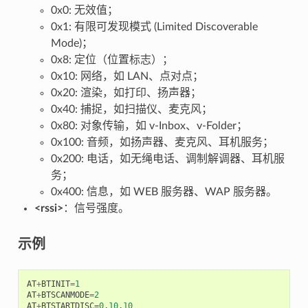
0x0: 无效值；
0x1: 有限可发现模式 (Limited Discoverable
Mode)；
0x8: 定位（位置标志）；
0x10: 网络，如 LAN、点对点；
0x20: 渲染，如打印、扬声器；
0x40: 捕捉，如扫描仪、麦克风；
0x80: 对象传输，如 v-Inbox、v-Folder；
0x100: 音频，如扬声器、麦克风、耳机服务；
0x200: 电话，如无绳电话、调制解调器、耳机服
务；
0x400: 信息，如 WEB 服务器、WAP 服务器。
<rssi>
：信号强度。
示例
AT
+
BTINIT
=
1
AT
+
BTSCANMODE
=
2
AT
+
BTSTARTDISC
=
0
,
10
,
10