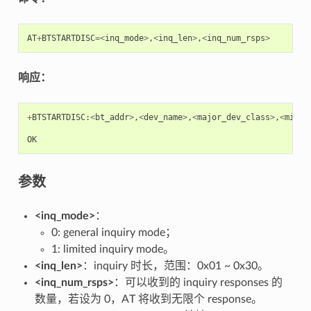
AT
+
BTSTARTDISC
=<
inq_mode
>
,
<
inq_len
>
,
<
inq_num_rsps
>
响应：
+
BTSTARTDISC
:
<
bt_addr
>
,
<
dev_name
>
,
<
major_dev_class
>
,
<
minor
OK
参数
<inq_mode>
：
0: general inquiry mode；
1: limited inquiry mode。
<inq_len>
：inquiry 时长，范围：0x01 ~ 0x30。
<inq_num_rsps>
：可以收到的 inquiry responses 的
数量，若设为 0，AT 将收到无限个 response。