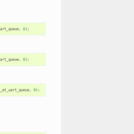
art_queue
,
0
);
art_queue
,
0
);
_at_uart_queue
,
0
);