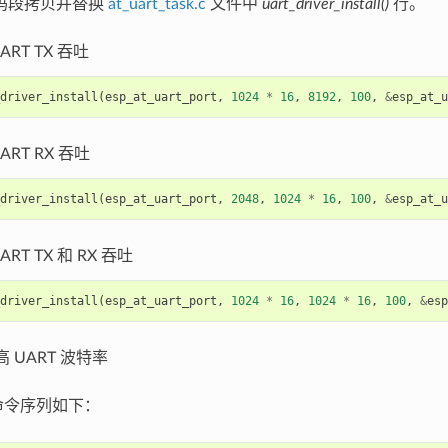
码段拷贝并替换
at_uart_task.c
文件中
uart_driver_install()
行。
ART TX 吞吐
driver_install
(
esp_at_uart_port
,
1024
*
16
,
8192
,
100
,
&
esp_at_u
ART RX 吞吐
driver_install
(
esp_at_uart_port
,
2048
,
1024
*
16
,
100
,
&
esp_at_u
ART TX 和 RX 吞吐
driver_install
(
esp_at_uart_port
,
1024
*
16
,
1024
*
16
,
100
,
&
esp
高 UART 波特率
 命令序列如下：