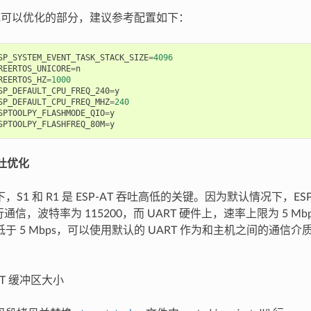
系统可以优化的部分，建议参考配置如下：
SP_SYSTEM_EVENT_TASK_STACK_SIZE
=
4096
REERTOS_UNICORE
=
n
REERTOS_HZ
=
1000
SP_DEFAULT_CPU_FREQ_240
=
y
SP_DEFAULT_CPU_FREQ_MHZ
=
240
SPTOOLPY_FLASHMODE_QIO
=
y
SPTOOLPY_FLASHFREQ_80M
=
y
吞吐优化
，S1 和 R1 是 ESP-AT 吞吐高低的关键。因为默认情况下，ES
进行通信，波特率为 115200，而 UART 硬件上，速率上限为 5 
于 5 Mbps，可以使用默认的 UART 作为和主机之间的通信
ART 缓冲区大小