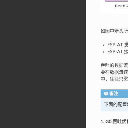
如图中箭头所
ESP-AT 发送
ESP-AT 接
吞吐的数据流
要在数据流速
中，往往只需
备注
下面的配置
1. G0 吞吐优