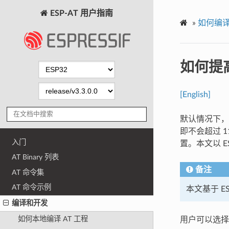
ESP-AT 用户指南
»
如何编译
如何提高
[English]
默认情况下，
即不会超过 1
入门
置。本文以 E
AT Binary 列表
备注
AT 命令集
AT 命令示例
本文基于 ES
编译和开发
如何本地编译 AT 工程
用户可以选择