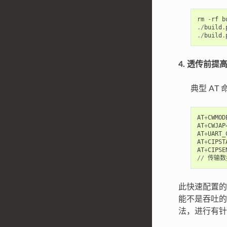
rm
-
rf
b
./
build
.
./
build
.
4. 透传前提高
典型 AT
AT
+
CWMOD
AT
+
CWJAP
AT
+
UART_
AT
+
CIPST
AT
+
CIPSE
//
传输数
此快速配置的
能不是吞吐的
法，进行有针