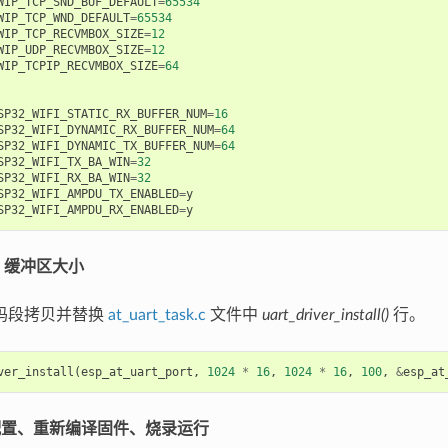
WIP_TCP_SND_BUF_DEFAULT
=
65534
WIP_TCP_WND_DEFAULT
=
65534
WIP_TCP_RECVMBOX_SIZE
=
12
WIP_UDP_RECVMBOX_SIZE
=
12
WIP_TCPIP_RECVMBOX_SIZE
=
64
SP32_WIFI_STATIC_RX_BUFFER_NUM
=
16
SP32_WIFI_DYNAMIC_RX_BUFFER_NUM
=
64
SP32_WIFI_DYNAMIC_TX_BUFFER_NUM
=
64
SP32_WIFI_TX_BA_WIN
=
32
SP32_WIFI_RX_BA_WIN
=
32
SP32_WIFI_AMPDU_TX_ENABLED
=
y
SP32_WIFI_AMPDU_RX_ENABLED
=
y
RT 缓冲区大小
码段拷贝并替换
at_uart_task.c
文件中
uart_driver_install()
行。
ver_install
(
esp_at_uart_port
,
1024
*
16
,
1024
*
16
,
100
,
&
esp_at
认配置、重新编译固件、烧录运行