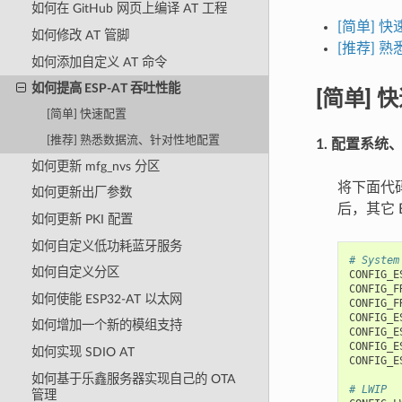
如何在 GitHub 网页上编译 AT 工程
[简单] 
如何修改 AT 管脚
[推荐] 
如何添加自定义 AT 命令
如何提高 ESP-AT 吞吐性能
[简单] 
[简单] 快速配置
[推荐] 熟悉数据流、针对性地配置
1. 配置系统
如何更新 mfg_nvs 分区
将下面代
如何更新出厂参数
后，其它 E
如何更新 PKI 配置
如何自定义低功耗蓝牙服务
# System
如何自定义分区
CONFIG_E
CONFIG_F
如何使能 ESP32-AT 以太网
CONFIG_F
CONFIG_E
如何增加一个新的模组支持
CONFIG_E
CONFIG_E
如何实现 SDIO AT
CONFIG_E
如何基于乐鑫服务器实现自己的 OTA
# LWIP
管理