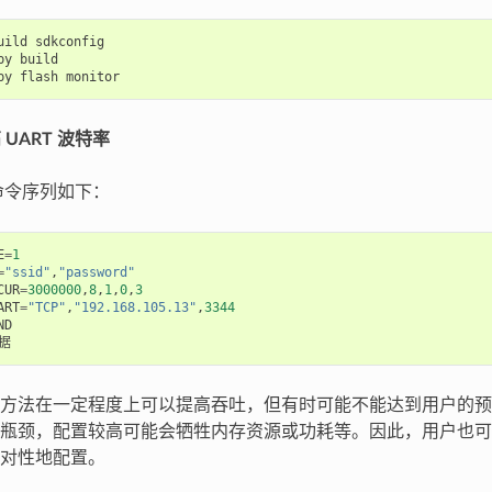
uild
sdkconfig
py
build
py
flash
monitor
 UART 波特率
 命令序列如下：
E
=
1
=
"ssid"
,
"password"
CUR
=
3000000
,
8
,
1
,
0
,
3
ART
=
"TCP"
,
"192.168.105.13"
,
3344
ND
据
方法在一定程度上可以提高吞吐，但有时可能不能达到用户的预
瓶颈，配置较高可能会牺牲内存资源或功耗等。因此，用户也可
对性地配置。