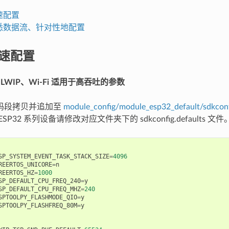
快速配置
熟悉数据流、针对性地配置
快速配置
、LWIP、Wi-Fi 适用于高吞吐的参数
码段拷贝并追加至
module_config/module_esp32_default/sdkconf
SP32 系列设备请修改对应文件夹下的 sdkconfig.defaults 文件
SP_SYSTEM_EVENT_TASK_STACK_SIZE
=
4096
REERTOS_UNICORE
=
n
REERTOS_HZ
=
1000
SP_DEFAULT_CPU_FREQ_240
=
y
SP_DEFAULT_CPU_FREQ_MHZ
=
240
SPTOOLPY_FLASHMODE_QIO
=
y
SPTOOLPY_FLASHFREQ_80M
=
y