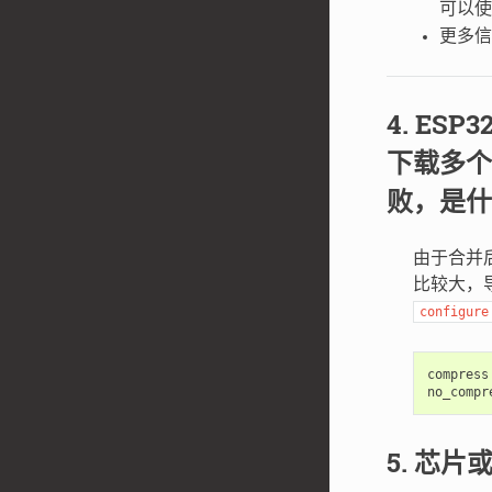
可以
更多
ESP3
下载多个单
败，是什
由于合并
比较大，导
configure
compress
no_compr
芯片或