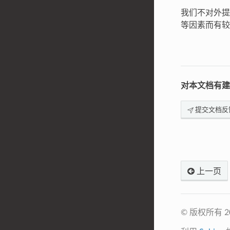
我们不对外提
等因素而有较
对本文档有建
提交文档反
上一页
© 版权所有 2