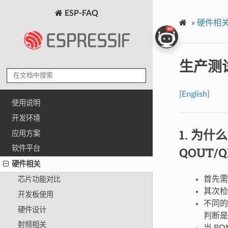
ESP-FAQ
»
硬件相
生产测
[English]
使用说明
开发环境
为什么
应用方案
QOUT/
软件平台
硬件相关
首先需
芯片功能对比
其次检测
开发板使用
不同的
硬件设计
判断是
射频相关
当 R