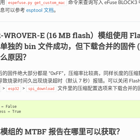
使用
命令来查询写入 eFuse BLOCK3
espefuse.py
get_custom_mac
信息可以参考
esptool 文档
。
2-WROVER-E (16 MB flash）模组使用 F
独的 bin 文件成功，但下载合并的固件 (12
么原因？
后的固件绝大部分都是 “0xFF”，压缩率比较高，同样长度的压
致烧录时间久出现烧录超时（默认 7 秒）报错。可以关闭 Flas
>
>
文件里的压缩配置选项来下载合并的
esp32
spi_download
=
False
ess
=
True
模组的 MTBF 报告在哪里可以获取？