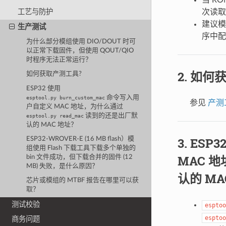
次读取
工艺与防护
建议模
生产测试
序中配
为什么部分模组使用 DIO/DOUT 时可
以正常下载固件，但使用 QOUT/QIO
时程序无法正常运行？
如何获
如何获取产测工具?
ESP32 使用
命令写入用
esptool.py
burn_custom_mac
参见
产测
户自定义 MAC 地址，为什么通过
读到的还是出厂默
esptool.py
read_mac
认的 MAC 地址？
ESP3
ESP32-WROVER-E (16 MB flash）模
组使用 Flash 下载工具下载多个单独的
MAC 
bin 文件成功，但下载合并的固件 (12
MB) 失败，是什么原因？
认的 MA
芯片或模组的 MTBF 报告在哪里可以获
取？
测试校验
esptoo
esptoo
商务问题