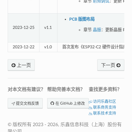
章节
射频调试
：更新 RF
PCB 版图布局
2023-12-25
v1.1
章节
晶振
：更新晶振 PCB
2023-12-22
v1.0
首次发布《ESP32-C2 硬件设计指
上一页
下一页
对本文档有建议？
帮助完善本文档？
查找更多资料？
访问乐鑫社区
提交文档反馈
在 GitHub 上修改
联系商务支持
联系技术支持
© 版权所有 2023 - 2026, 乐鑫信息科技（上海）股份有
限公司