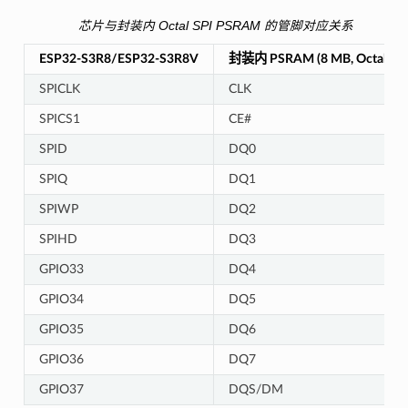
芯片与封装内 Octal SPI PSRAM 的管脚对应关系
ESP32-S3R8/ESP32-S3R8V
封装内 PSRAM (8 MB, Octal SPI
SPICLK
CLK
SPICS1
CE#
SPID
DQ0
SPIQ
DQ1
SPIWP
DQ2
SPIHD
DQ3
GPIO33
DQ4
GPIO34
DQ5
GPIO35
DQ6
GPIO36
DQ7
GPIO37
DQS/DM