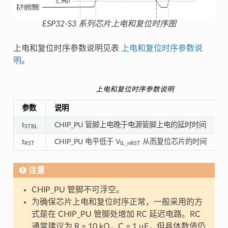
ESP32-S3 系列芯片上电和复位时序图
上电和复位时序参数说明见表
上电和复位时序参数说
明
。
上电和复位时序参数说明
参数
说明
最
t
CHIP_PU 管脚上电晚于电源管脚上电的延时时间
5
STBL
t
CHIP_PU 电平低于 V
从而复位芯片的时间
5
RST
IL_nRST
注意
CHIP_PU 管脚不可浮空。
为确保芯片上电和复位时序正常，一般采用的方
式是在 CHIP_PU 管脚处增加 RC 延迟电路。RC
通常建议为 R = 10 kΩ，C = 1 μF，但具体数值仍