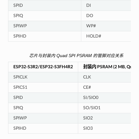
SPID
DI
SPIQ
DO
SPIWP
WP#
SPIHD
HOLD#
芯片与封装内 Quad SPI PSRAM 的管脚对应关系
ESP32-S3R2/ESP32-S3FH4R2
封装内 PSRAM (2 MB, Quad S
SPICLK
CLK
SPICS1
CE#
SPID
SI/SIO0
SPIQ
SO/SIO1
SPIWP
SIO2
SPIHD
SIO3