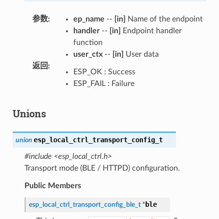
参数
:
ep_name
--
[in]
Name of the endpoint
handler
--
[in]
Endpoint handler
function
user_ctx
--
[in]
User data
返回
:
ESP_OK : Success
ESP_FAIL : Failure
Unions
esp_local_ctrl_transport_config_t
union
#include <esp_local_ctrl.h>
Transport mode (BLE / HTTPD) configuration.
Public Members
ble
esp_local_ctrl_transport_config_ble_t
*