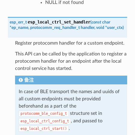
NULL if not found
esp_local_ctrl_set_handler
esp_err_t
(
const
char
*
ep_name
,
protocomm_req_handler_t
handler
,
void
*
user_ctx
)
Register protocomm handler for a custom endpoint.
This API can be called by the application to register a
protocomm handler for an endpoint after the local
control service has started.
备注
In case of BLE transport the names and uuids of
all custom endpoints must be provided
beforehand as a part of the
structure set in
protocomm_ble_config_t
, and passed to
esp_local_ctrl_config_t
.
esp_local_ctrl_start()