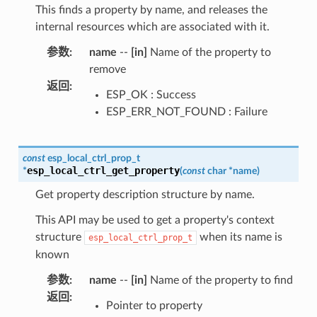
This finds a property by name, and releases the
internal resources which are associated with it.
参数
:
name
--
[in]
Name of the property to
remove
返回
:
ESP_OK : Success
ESP_ERR_NOT_FOUND : Failure
const
esp_local_ctrl_prop_t
esp_local_ctrl_get_property
*
(
const
char
*
name
)
Get property description structure by name.
This API may be used to get a property's context
structure
when its name is
esp_local_ctrl_prop_t
known
参数
:
name
--
[in]
Name of the property to find
返回
:
Pointer to property