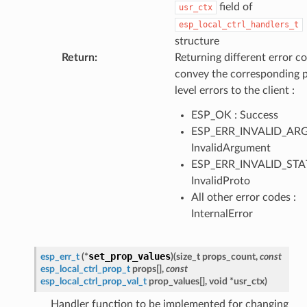
field of
usr_ctx
esp_local_ctrl_handlers_t
structure
Return
:
Returning different error co
convey the corresponding 
level errors to the client :
ESP_OK : Success
ESP_ERR_INVALID_ARG
InvalidArgument
ESP_ERR_INVALID_STAT
InvalidProto
All other error codes :
InternalError
set_prop_values
esp_err_t
(
*
)
(
size_t
props_count
,
const
esp_local_ctrl_prop_t
props
[
]
,
const
esp_local_ctrl_prop_val_t
prop_values
[
]
,
void
*
usr_ctx
)
Handler function to be implemented for changing