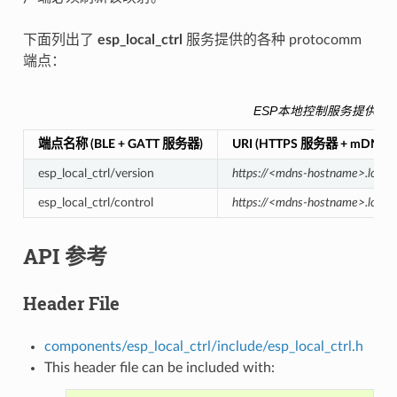
下面列出了
esp_local_ctrl
服务提供的各种 protocomm
端点：
ESP本地控制服务提供的
端点名称 (BLE + GATT 服务器)
URI (HTTPS 服务器 + mDNS)
esp_local_ctrl/version
https://<mdns-hostname>.local/e
esp_local_ctrl/control
https://<mdns-hostname>.local/e
API 参考
Header File
components/esp_local_ctrl/include/esp_local_ctrl.h
This header file can be included with: