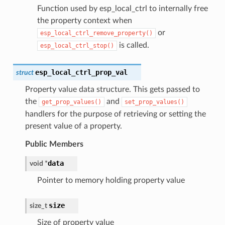
Function used by esp_local_ctrl to internally free
the property context when
or
esp_local_ctrl_remove_property()
is called.
esp_local_ctrl_stop()
esp_local_ctrl_prop_val
struct
Property value data structure. This gets passed to
the
and
get_prop_values()
set_prop_values()
handlers for the purpose of retrieving or setting the
present value of a property.
Public Members
data
void
*
Pointer to memory holding property value
size
size_t
Size of property value