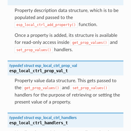
Property description data structure, which is to be
populated and passed to the
function.
esp_local_ctrl_add_property()
Once a property is added, its structure is available
for read-only access inside
and
get_prop_values()
handlers.
set_prop_values()
typedef
struct
esp_local_ctrl_prop_val
esp_local_ctrl_prop_val_t
Property value data structure. This gets passed to
the
and
get_prop_values()
set_prop_values()
handlers for the purpose of retrieving or setting the
present value of a property.
typedef
struct
esp_local_ctrl_handlers
esp_local_ctrl_handlers_t