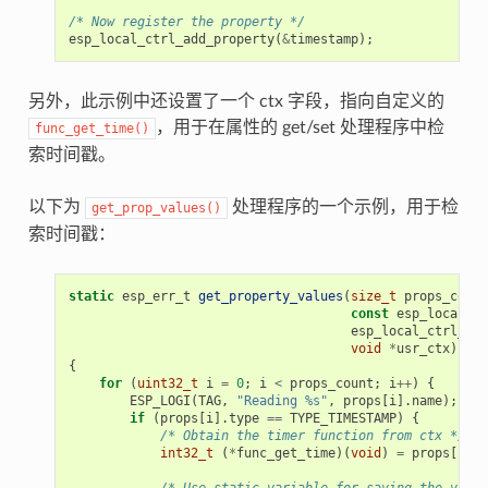
/* Now register the property */
esp_local_ctrl_add_property
(
&
timestamp
);
另外，此示例中还设置了一个 ctx 字段，指向自定义的
，用于在属性的 get/set 处理程序中检
func_get_time()
索时间戳。
以下为
处理程序的一个示例，用于检
get_prop_values()
索时间戳：
static
esp_err_t
get_property_values
(
size_t
props_count
const
esp_local_ct
esp_local_ctrl_pro
void
*
usr_ctx
)
{
for
(
uint32_t
i
=
0
;
i
<
props_count
;
i
++
)
{
ESP_LOGI
(
TAG
,
"Reading %s"
,
props
[
i
].
name
);
if
(
props
[
i
].
type
==
TYPE_TIMESTAMP
)
{
/* Obtain the timer function from ctx */
int32_t
(
*
func_get_time
)(
void
)
=
props
[
i
].
c
/* Use static variable for saving the value