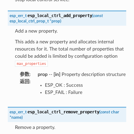
esp_local_ctrl_add_property
esp_err_t
(
const
esp_local_ctrl_prop_t
*
prop
)
Add a new property.
This adds a new property and allocates internal
resources for it. The total number of properties that
could be added is limited by configuration option
max_properties
参数
:
prop
--
[in]
Property description structure
返回
:
ESP_OK : Success
ESP_FAIL : Failure
esp_local_ctrl_remove_property
esp_err_t
(
const
char
*
name
)
Remove a property.