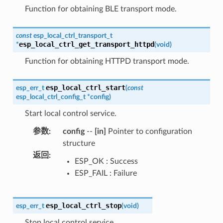
Function for obtaining BLE transport mode.
const
esp_local_ctrl_transport_t
esp_local_ctrl_get_transport_httpd
*
(
void
)
Function for obtaining HTTPD transport mode.
esp_local_ctrl_start
esp_err_t
(
const
esp_local_ctrl_config_t
*
config
)
Start local control service.
参数
:
config
--
[in]
Pointer to configuration
structure
返回
:
ESP_OK : Success
ESP_FAIL : Failure
esp_local_ctrl_stop
esp_err_t
(
void
)
Stop local control service.