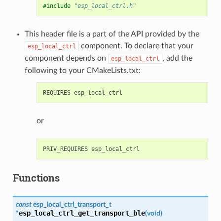
#include
"esp_local_ctrl.h"
This header file is a part of the API provided by the
component. To declare that your
esp_local_ctrl
component depends on
, add the
esp_local_ctrl
following to your CMakeLists.txt:
or
Functions
const
esp_local_ctrl_transport_t
esp_local_ctrl_get_transport_ble
*
(
void
)