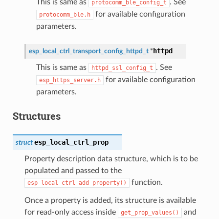
This is same as
. See
protocomm_ble_config_t
for available configuration
protocomm_ble.h
parameters.
httpd
esp_local_ctrl_transport_config_httpd_t
*
This is same as
. See
httpd_ssl_config_t
for available configuration
esp_https_server.h
parameters.
Structures
esp_local_ctrl_prop
struct
Property description data structure, which is to be
populated and passed to the
function.
esp_local_ctrl_add_property()
Once a property is added, its structure is available
for read-only access inside
and
get_prop_values()