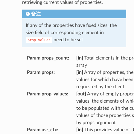
retrieving current values of properties.
备注
If any of the properties have fixed sizes, the
size field of corresponding element in
need to be set
prop_values
Param props_count
:
[in]
Total elements in the p
array
Param props
:
[in]
Array of properties, the
values for which have been
requested by the client
Param prop_values
:
[out]
Array of empty proper
values, the elements of wh
to be populated with the c
values of those properties s
by props argument
Param usr_ctx
:
[in]
This provides value of t