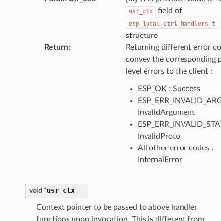
field of
usr_ctx
esp_local_ctrl_handlers_t
structure
Return
:
Returning different error co
convey the corresponding 
level errors to the client :
ESP_OK : Success
ESP_ERR_INVALID_ARG
InvalidArgument
ESP_ERR_INVALID_STAT
InvalidProto
All other error codes :
InternalError
usr_ctx
void
*
Context pointer to be passed to above handler
functions upon invocation. This is different from