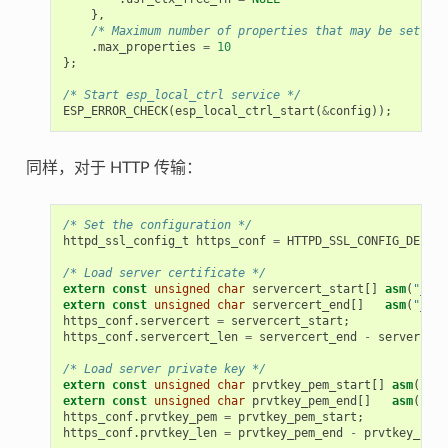
},
/* Maximum number of properties that may be set */
.
max_properties
=
10
};
/* Start esp_local_ctrl service */
ESP_ERROR_CHECK
(
esp_local_ctrl_start
(
&
config
));
同样，对于 HTTP 传输：
/* Set the configuration */
httpd_ssl_config_t
https_conf
=
HTTPD_SSL_CONFIG_DEFAUL
/* Load server certificate */
extern
const
unsigned
char
servercert_start
[]
asm
(
"_bin
extern
const
unsigned
char
servercert_end
[]
asm
(
"_bin
https_conf
.
servercert
=
servercert_start
;
https_conf
.
servercert_len
=
servercert_end
-
servercert
/* Load server private key */
extern
const
unsigned
char
prvtkey_pem_start
[]
asm
(
"_bi
extern
const
unsigned
char
prvtkey_pem_end
[]
asm
(
"_bi
https_conf
.
prvtkey_pem
=
prvtkey_pem_start
;
https_conf
.
prvtkey_len
=
prvtkey_pem_end
-
prvtkey_pem_