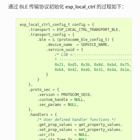
通过 BLE 传输协议初始化
esp_local_ctrl
的过程如下：
esp_local_ctrl_config_t
config
=
{
.
transport
=
ESP_LOCAL_CTRL_TRANSPORT_BLE
,
.
transport_config
=
{
.
ble
=
&
(
protocomm_ble_config_t
)
{
.
device_name
=
SERVICE_NAME
,
.
service_uuid
=
{
/* LSB <-------------------------------
                * -------------------------------------
0x21
,
0xd5
,
0x3b
,
0x8d
,
0xbd
,
0x75
,
0x6
0xb4
,
0x42
,
0xeb
,
0x31
,
0x4a
,
0x1e
,
0x9
}
}
},
.
proto_sec
=
{
.
version
=
PROTOCOM_SEC0
,
.
custom_handle
=
NULL
,
.
sec_params
=
NULL
,
},
.
handlers
=
{
/* User defined handler functions */
.
get_prop_values
=
get_property_values
,
.
set_prop_values
=
set_property_values
,
.
usr_ctx
=
NULL
,
.
usr_ctx_free_fn
=
NULL