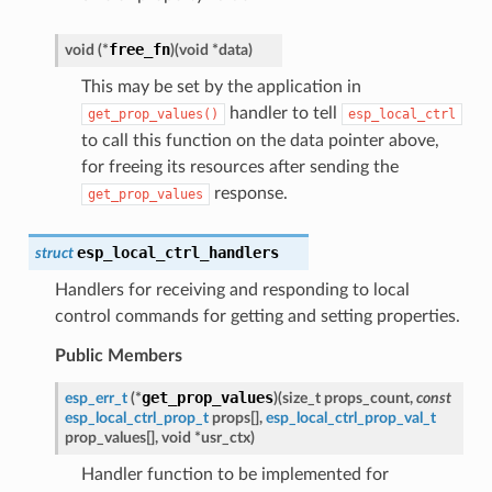
free_fn
void
(
*
)
(
void
*
data
)
This may be set by the application in
handler to tell
get_prop_values()
esp_local_ctrl
to call this function on the data pointer above,
for freeing its resources after sending the
response.
get_prop_values
esp_local_ctrl_handlers
struct
Handlers for receiving and responding to local
control commands for getting and setting properties.
Public Members
get_prop_values
esp_err_t
(
*
)
(
size_t
props_count
,
const
esp_local_ctrl_prop_t
props
[
]
,
esp_local_ctrl_prop_val_t
prop_values
[
]
,
void
*
usr_ctx
)
Handler function to be implemented for