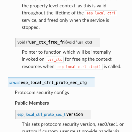
the property level context, as this is valid
throughout the lifetime of the
esp_local_ctrl
service, and freed only when the service is
stopped.
usr_ctx_free_fn
void
(
*
)
(
void
*
usr_ctx
)
Pointer to function which will be internally
invoked on
for freeing the context
usr_ctx
resources when
is called.
esp_local_ctrl_stop()
esp_local_ctrl_proto_sec_cfg
struct
Protocom security configs
Public Members
version
esp_local_ctrl_proto_sec_t
This sets protocom security version, sec0/sec1 or
custom If custom, user must provide handle via