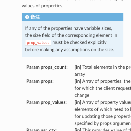
values of properties.
备注
If any of the properties have variable sizes,
the size field of the corresponding element in
must be checked explicitly
prop_values
before making any assumptions on the size.
Param props_count
:
[in]
Total elements in the p
array
Param props
:
[in]
Array of properties, the
for which the client reques
change
Param prop_values
:
[in]
Array of property values
elements of which need to 
for updating those properti
specified by props argumen
Param usr_ctx
:
[in]
This provides value of t