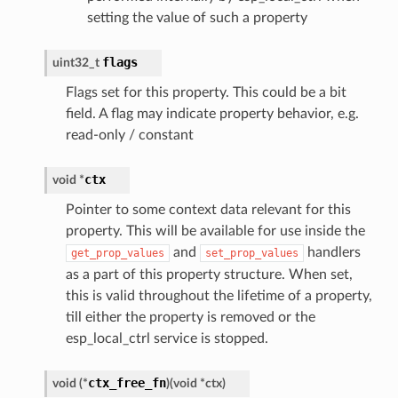
setting the value of such a property
flags
uint32_t
Flags set for this property. This could be a bit
field. A flag may indicate property behavior, e.g.
read-only / constant
ctx
void
*
Pointer to some context data relevant for this
property. This will be available for use inside the
and
handlers
get_prop_values
set_prop_values
as a part of this property structure. When set,
this is valid throughout the lifetime of a property,
till either the property is removed or the
esp_local_ctrl service is stopped.
ctx_free_fn
void
(
*
)
(
void
*
ctx
)