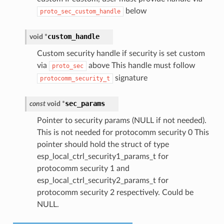
below
proto_sec_custom_handle
custom_handle
void
*
Custom security handle if security is set custom
via
above This handle must follow
proto_sec
signature
protocomm_security_t
sec_params
const
void
*
Pointer to security params (NULL if not needed).
This is not needed for protocomm security 0 This
pointer should hold the struct of type
esp_local_ctrl_security1_params_t for
protocomm security 1 and
esp_local_ctrl_security2_params_t for
protocomm security 2 respectively. Could be
NULL.