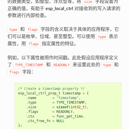
的数据类型，如整型、浮点型等，将
字段设置为
size
正确的值，有助于
esp_local_ctrl
对接收到的写入请求的
参数进行内部检查。
和
字段的含义取决于具体的应用程序，它
type
flags
们可以是枚举、位域、甚至整型。可以使用
表示
type
属性，用
指定属性的特征。
flags
例如，以下属性被用作时间戳。此处假设应用程序定义
了
和
来设置此处的
和
TYPE_TIMESTAMP
READONLY
type
字段：
flags
/* Create a timestamp property */
esp_local_ctrl_prop_t
timestamp
=
{
.
name
=
"timestamp"
,
.
type
=
TYPE_TIMESTAMP
,
.
size
=
sizeof
(
int32_t
),
.
flags
=
READONLY
,
.
ctx
=
func_get_time
,
.
ctx_free_fn
=
NULL
};