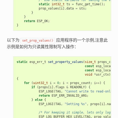
static
int32_t
ts
=
func_get_time
();
prop_values
[
i
].
data
=
&
ts
;
}
}
return
ESP_OK
;
}
以下为
应用程序的一个示例,注意此
set_prop_values()
示例是如何为只读属性限制写入操作：
static
esp_err_t
set_property_values
(
size_t
props_count
const
esp_local_ct
const
esp_local_ct
void
*
usr_ctx
)
{
for
(
uint32_t
i
=
0
;
i
<
props_count
;
i
++
)
{
if
(
props
[
i
].
flags
&
READONLY
)
{
ESP_LOGE
(
TAG
,
"Cannot write to read-only pr
return
ESP_ERR_INVALID_ARG
;
}
else
{
ESP_LOGI
(
TAG
,
"Setting %s"
,
props
[
i
].
name
);
/* For keeping it simple, lets only log the
ESP_LOG_BUFFER_HEX_LEVEL
(
TAG
,
prop_values
[
i