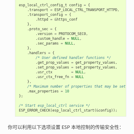
esp_local_ctrl_config_t
config
=
{
.
transport
=
ESP_LOCAL_CTRL_TRANSPORT_HTTPD
,
.
transport_config
=
{
.
httpd
=
&
https_conf
},
.
proto_sec
=
{
.
version
=
PROTOCOM_SEC0
,
.
custom_handle
=
NULL
,
.
sec_params
=
NULL
,
},
.
handlers
=
{
/* User defined handler functions */
.
get_prop_values
=
get_property_values
,
.
set_prop_values
=
set_property_values
,
.
usr_ctx
=
NULL
,
.
usr_ctx_free_fn
=
NULL
},
/* Maximum number of properties that may be set */
.
max_properties
=
10
};
/* Start esp_local_ctrl service */
ESP_ERROR_CHECK
(
esp_local_ctrl_start
(
&
config
));
你可以利用以下选项设置 ESP 本地控制的传输安全性：