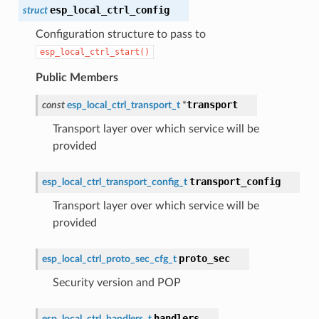
esp_local_ctrl_config
struct
Configuration structure to pass to
esp_local_ctrl_start()
Public Members
transport
const
esp_local_ctrl_transport_t
*
Transport layer over which service will be
provided
transport_config
esp_local_ctrl_transport_config_t
Transport layer over which service will be
provided
proto_sec
esp_local_ctrl_proto_sec_cfg_t
Security version and POP
handlers
esp_local_ctrl_handlers_t