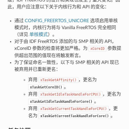
此，用户应注意以下关于内核行为和 API 的变化：
通过
CONFIG_FREERTOS_UNICORE
选项启用单核
模式时，内核行为将与 Vanilla FreeRTOS 完全相同
（详见
单核模式
）。
对于由 IDF FreeRTOS 添加的与 SMP 相关的 API，
xCoreID 参数的检查将更加严格。为
参数提
xCoreID
供超出范围的值现在将触发断言。
为了保证命名一致性，以下与 SMP 相关的 API 现已
被弃用并已重新更名：
弃用
，更名为
xTaskGetAffinity()
。
xTaskGetCoreID()
弃用
，更名为
xTaskGetIdleTaskHandleForCPU()
。
xTaskGetIdleTaskHandleForCore()
弃用
，更
xTaskGetCurrentTaskHandleForCPU()
名为
。
xTaskGetCurrentTaskHandleForCore()