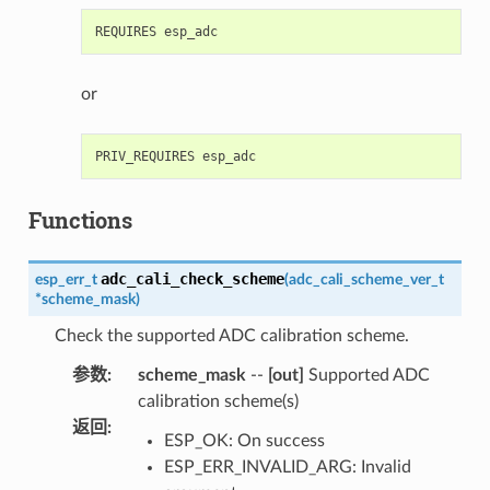
or
Functions
adc_cali_check_scheme
esp_err_t
(
adc_cali_scheme_ver_t
*
scheme_mask
)
Check the supported ADC calibration scheme.
参数
:
scheme_mask
--
[out]
Supported ADC
calibration scheme(s)
返回
:
ESP_OK: On success
ESP_ERR_INVALID_ARG: Invalid