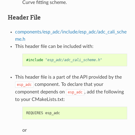
Curve fitting scheme.
Header File
components/esp_adc/include/esp_adc/adc_cali_sche
me.h
This header file can be included with:
#include
"esp_adc/adc_cali_scheme.h"
This header file is a part of the API provided by the
component. To declare that your
esp_adc
component depends on
, add the following
esp_adc
to your CMakeLists.txt:
or