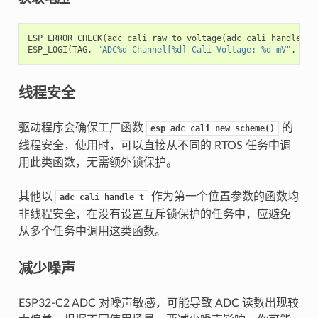
ESP_ERROR_CHECK
(
adc_cali_raw_to_voltage
(
adc_cali_handle
,
a
ESP_LOGI
(
TAG
,
"ADC%d Channel[%d] Cali Voltage: %d mV"
,
ADC
线程安全
驱动程序会确保工厂函数
的
esp_adc_cali_new_scheme()
线程安全，使用时，可以直接从不同的 RTOS 任务中调
用此类函数，无需额外锁保护。
其他以
作为第一个位置参数的函数均
adc_cali_handle_t
非线程安全，在没有设置互斥锁保护的任务中，应避免
从多个任务中调用这类函数。
减少噪声
ESP32-C2 ADC 对噪声敏感，可能导致 ADC 读数出现较