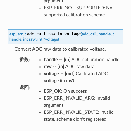
argument
ESP_ERR_NOT_SUPPORTED: No
supported calibration scheme
adc_cali_raw_to_voltage
esp_err_t
(
adc_cali_handle_t
handle
,
int
raw
,
int
*
voltage
)
Convert ADC raw data to calibrated voltage.
参数
:
handle
--
[in]
ADC calibration handle
raw
--
[in]
ADC raw data
voltage
--
[out]
Calibrated ADC
voltage (in mV)
返回
:
ESP_OK: On success
ESP_ERR_INVALID_ARG: Invalid
argument
ESP_ERR_INVALID_STATE: Invalid
state, scheme didn't registered