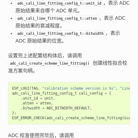
，表示 ADC
adc_cali_line_fitting_config_t::unit_id
原始结果来自哪个 ADC 单元。
，表示 ADC
adc_cali_line_fitting_config_t::atten
原始结果的衰减程度。
，表示
adc_cali_line_fitting_config_t::bitwidth
ADC 原始结果的位宽。
设置完上述配置结构体后，请调用
创建线性拟合校
adc_cali_create_scheme_line_fitting()
准方案句柄。
ESP_LOGI
(
TAG
,
"calibration scheme version is %s"
,
"Line Fi
adc_cali_line_fitting_config_t
cali_config
=
{
.
unit_id
=
unit
,
.
atten
=
atten
,
.
bitwidth
=
ADC_BITWIDTH_DEFAULT
,
};
ESP_ERROR_CHECK
(
adc_cali_create_scheme_line_fitting
(
&
cali_
ADC 校准使用完毕后，请调用