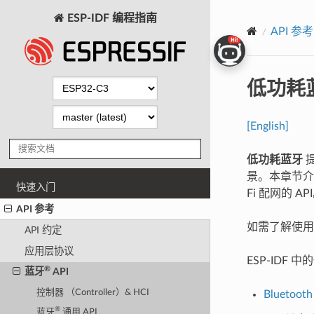
ESP-IDF 编程指南
API 参考
低功耗
[English]
低功耗蓝牙
提
景。本章节
快速入门
Fi 配网的 AP
API 参考
如需了解使
API 约定
应用层协议
ESP-IDF 
®
蓝牙
API
控制器 （Controller）& HCI
Bluetooth
®
蓝牙
通用 API