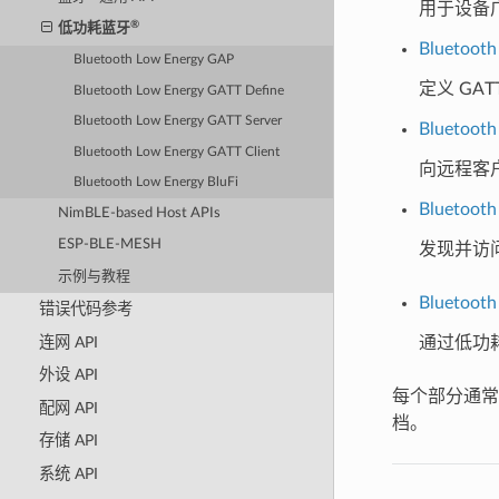
用于设备
®
低功耗蓝牙
Bluetooth
Bluetooth Low Energy GAP
定义 GA
Bluetooth Low Energy GATT Define
Bluetooth Low Energy GATT Server
Bluetooth
Bluetooth Low Energy GATT Client
向远程客
Bluetooth Low Energy BluFi
Bluetooth
NimBLE-based Host APIs
ESP-BLE-MESH
发现并访
示例与教程
Bluetooth
错误代码参考
连网 API
通过低功耗
外设 API
每个部分通
配网 API
档。
存储 API
系统 API