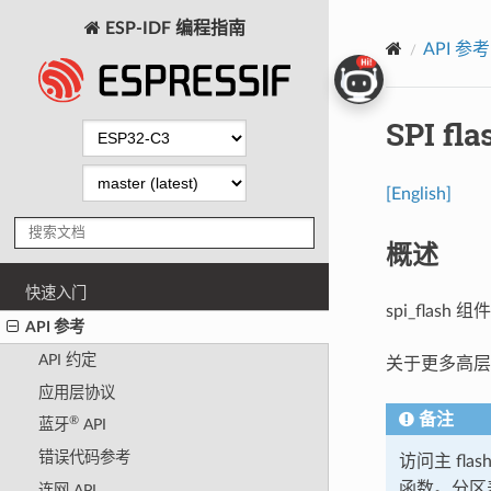
ESP-IDF 编程指南
API 参考
SPI fla
[English]
概述
快速入门
spi_flas
API 参考
API 约定
关于更多高
应用层协议
备注
®
蓝牙
API
错误代码参考
访问主 fl
函数。分区表
连网 API