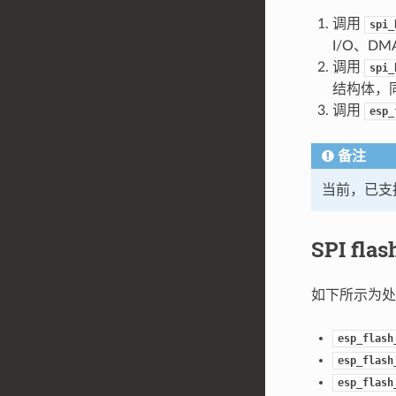
调用
spi_
I/O、D
调用
spi_
结构体，同
调用
esp_
备注
当前，已支持
SPI fla
如下所示为处理
esp_flash
esp_flash
esp_flash