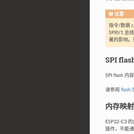
注意
指令/数据 c
SPI0/1 
著的影响。
SPI fla
SPI fla
请参阅
flash
内存映射 
ESP32-C
操作，不能通过