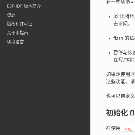
有一些功能可能
ESP-IDF 版本简介
资源
32 比特地
去访问。
版权和许可证
关于本指南
flash 的私
切换语言
暂停与恢复 
在写/擦除
如果想使用这些
这些功能。
也可以自定义 
初始化 fl
在使用
esp_f