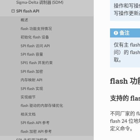
Sigma-Delta 调制器 (SDM)
操作和写操
SPI flash API
写操作更新
概述
flash 功能支持情况
备注
初始化 flash 设备
仅有主 fl
SPI flash 访问 API
问）的 fl
SPI flash 容量
取。
SPI1 flash 并发约束
SPI flash 加密
flash
内存映射 API
SPI flash 实现
支持的 fla
实现细节
flash 驱动的内部存储优化
不同厂家的 
相关文档
flash 2
SPI flash API 参考
定义命令。
flash 加密 API 参考