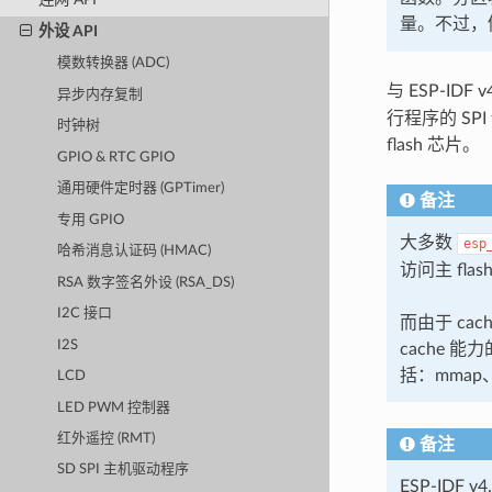
量。不过，
外设 API
模数转换器 (ADC)
与 ESP-IDF
异步内存复制
行程序的 SPI
时钟树
flash 芯片。
GPIO & RTC GPIO
通用硬件定时器 (GPTimer)
备注
专用 GPIO
大多数
esp
哈希消息认证码 (HMAC)
访问主 fla
RSA 数字签名外设 (RSA_DS)
I2C 接口
而由于 ca
I2S
cache 能
括：mmap
LCD
LED PWM 控制器
红外遥控 (RMT)
备注
SD SPI 主机驱动程序
ESP-IDF v