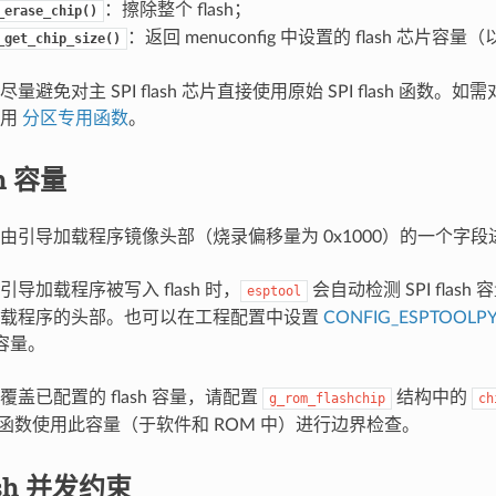
：擦除整个 flash；
_erase_chip()
：返回 menuconfig 中设置的 flash 芯片
_get_chip_size()
避免对主 SPI flash 芯片直接使用原始 SPI flash 函数。如需对主 
使用
分区专用函数
。
sh 容量
sh 容量由引导加载程序镜像头部（烧录偏移量为 0x1000）的一个字
导加载程序被写入 flash 时，
会自动检测 SPI flas
esptool
加载程序的头部。也可以在工程配置中设置
CONFIG_ESPTOOLPY
 容量。
盖已配置的 flash 容量，请配置
结构中的
g_rom_flashchip
ch
函数使用此容量（于软件和 ROM 中）进行边界检查。
lash 并发约束