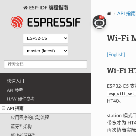
ESP-IDF 编程指南
API 指南
Wi-Fi
[English]
Wi-Fi H
快速入门
ESP32-C5 
API 参考
esp_wifi_set
H/W 硬件参考
HT40。
API 指南
station 
应用程序的启动流程
带宽才为 HT
®
蓝牙
架构
再次协商实际
®
低功耗蓝牙