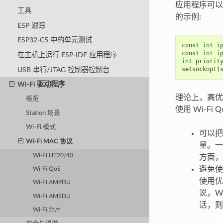
应用程序可以通
工具
的示例:
ESP 跟踪
ESP32-C5 中的单元测试
const
int
i
const
int
i
在主机上运行 ESP-IDF 应用程序
int
priorit
setsockopt
(
USB 串行/JTAG 控制器控制台
Wi-Fi 驱动程序
理论上，高优
概览
使用 Wi-Fi 
Station 场景
Wi-Fi 模式
可以把
Wi-Fi MAC 协议
量。一
Wi-Fi HT20/40
方面，
避免使用
Wi-Fi QoS
使用优
Wi-Fi AMPDU
说，Wi
Wi-Fi AMSDU
话，则
Wi-Fi 分片