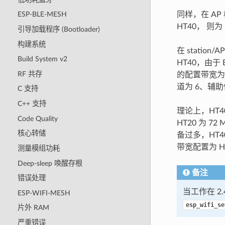
同样，在 AP 
ESP-BLE-MESH
HT40， 则为
引导加载程序 (Bootloader)
构建系统
在 station
Build System v2
HT40，由于 
RF 共存
的配置带宽为 
道为 6、辅助
C 支持
C++ 支持
理论上，HT4
Code Quality
HT20 为 7
核心转储
备过多，HT
带宽配置为 H
测量模组功耗
Deep-sleep 唤醒存根
备注
错误处理
当工作在 2.4
ESP-WIFI-MESH
esp_wifi_se
片外 RAM
严重错误