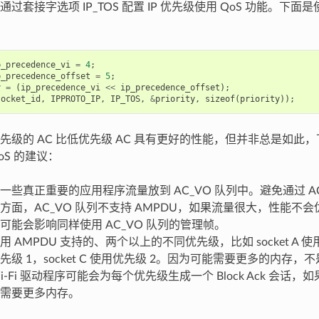
过套接字选项 IP_TOS 配置 IP 优先级使用 QoS 功能。下面是
p_precedence_vi
=
4
;
p_precedence_offset
=
5
;
y
=
(
ip_precedence_vi
<<
ip_precedence_offset
);
socket_id
,
IPPROTO_IP
,
IP_TOS
,
&
priority
,
sizeof
(
priority
));
先级的 AC 比低优先级 AC 具有更好的性能，但并非总是如此
QoS 的建议：
一些真正重要的应用程序流量放到 AC_VO 队列中。避免通过 AC
方面，AC_VO 队列不支持 AMPDU，如果流量很大，性能不
可能会影响同样使用 AC_VO 队列的管理帧。
 AMPDU 支持的、两个以上的不同优先级，比如 socket A 使用优
先级 1，socket C 使用优先级 2。因为可能需要更多的内存
-Fi 驱动程序可能会为每个优先级生成一个 Block Ack 会话，如果设置
需要更多内存。