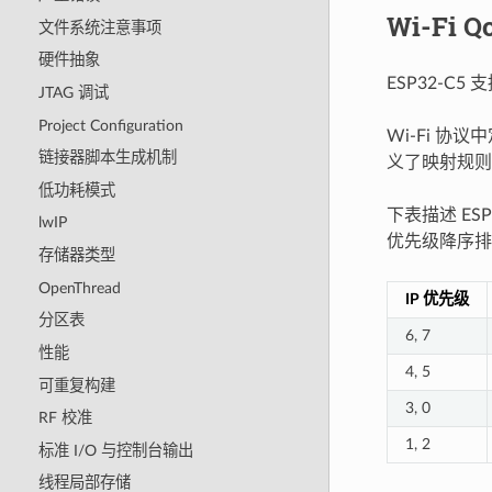
Wi-Fi Q
文件系统注意事项
硬件抽象
ESP32-C5
JTAG 调试
Project Configuration
Wi-Fi 协
链接器脚本生成机制
义了映射规则以映
低功耗模式
下表描述 ESP
lwIP
优先级降序排
存储器类型
OpenThread
IP 优先级
分区表
6, 7
性能
4, 5
可重复构建
3, 0
RF 校准
1, 2
标准 I/O 与控制台输出
线程局部存储