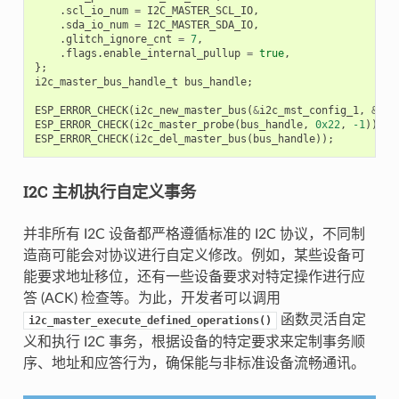
.
scl_io_num
=
I2C_MASTER_SCL_IO
,
.
sda_io_num
=
I2C_MASTER_SDA_IO
,
.
glitch_ignore_cnt
=
7
,
.
flags
.
enable_internal_pullup
=
true
,
};
i2c_master_bus_handle_t
bus_handle
;
ESP_ERROR_CHECK
(
i2c_new_master_bus
(
&
i2c_mst_config_1
,
&
bus
ESP_ERROR_CHECK
(
i2c_master_probe
(
bus_handle
,
0x22
,
-1
));
ESP_ERROR_CHECK
(
i2c_del_master_bus
(
bus_handle
));
I2C 主机执行自定义事务
并非所有 I2C 设备都严格遵循标准的 I2C 协议，不同制
造商可能会对协议进行自定义修改。例如，某些设备可
能要求地址移位，还有一些设备要求对特定操作进行应
答 (ACK) 检查等。为此，开发者可以调用
函数灵活自定
i2c_master_execute_defined_operations()
义和执行 I2C 事务，根据设备的特定要求来定制事务顺
序、地址和应答行为，确保能与非标准设备流畅通讯。