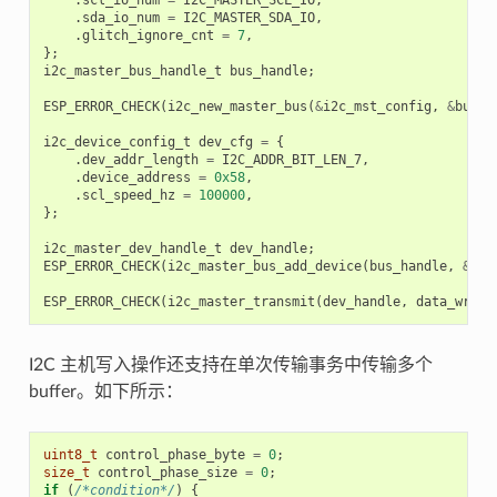
.
scl_io_num
=
I2C_MASTER_SCL_IO
,
.
sda_io_num
=
I2C_MASTER_SDA_IO
,
.
glitch_ignore_cnt
=
7
,
};
i2c_master_bus_handle_t
bus_handle
;
ESP_ERROR_CHECK
(
i2c_new_master_bus
(
&
i2c_mst_config
,
&
bus_h
i2c_device_config_t
dev_cfg
=
{
.
dev_addr_length
=
I2C_ADDR_BIT_LEN_7
,
.
device_address
=
0x58
,
.
scl_speed_hz
=
100000
,
};
i2c_master_dev_handle_t
dev_handle
;
ESP_ERROR_CHECK
(
i2c_master_bus_add_device
(
bus_handle
,
&
dev
ESP_ERROR_CHECK
(
i2c_master_transmit
(
dev_handle
,
data_wr
,
D
I2C 主机写入操作还支持在单次传输事务中传输多个
buffer。如下所示：
uint8_t
control_phase_byte
=
0
;
size_t
control_phase_size
=
0
;
if
(
/*condition*/
)
{