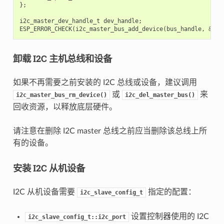
};
i2c_master_dev_handle_t
dev_handle
;
ESP_ERROR_CHECK
(
i2c_master_bus_add_device
(
bus_handle
,
&
dev
卸载 I2C 主机总线和设备
如果不再需要之前安装的 I2C 总线或设备，建议调用
或
来
i2c_master_bus_rm_device()
i2c_del_master_bus()
回收资源，以释放底层硬件。
请注意在删除 I2C master 总线之前应当删除该总线上所
有的设备。
安装 I2C 从机设备
I2C 从机设备需要
指定的配置：
i2c_slave_config_t
设置控制器使用的 I2C
i2c_slave_config_t::i2c_port