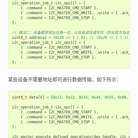
i2c_operation_job_t
i2c_ops1
[]
=
{
{
.
command
=
I2C_MASTER_CMD_START
},
{
.
command
=
I2C_MASTER_CMD_WRITE
,
.
write
=
{
.
ack_che
{
.
command
=
I2C_MASTER_CMD_STOP
},
};
// 情况二：设备要求地址左移一位，以包含读位或写位（符合官方协议）
uint8_t
address2
=
(
0x20
<<
1
|
0
);
// (0x20 << 1 | 1)
i2c_operation_job_t
i2c_ops2
[]
=
{
{
.
command
=
I2C_MASTER_CMD_START
},
{
.
command
=
I2C_MASTER_CMD_WRITE
,
.
write
=
{
.
ack_che
{
.
command
=
I2C_MASTER_CMD_STOP
},
};
某些设备不需要地址即可进行数据传输，如下所示：
uint8_t
data
[
8
]
=
{
0x11
,
0x22
,
0x33
,
0x44
,
0x55
,
0x66
,
0x7
i2c_operation_job_t
i2c_ops
[]
=
{
{
.
command
=
I2C_MASTER_CMD_START
},
{
.
command
=
I2C_MASTER_CMD_WRITE
,
.
write
=
{
.
ack_che
{
.
command
=
I2C_MASTER_CMD_STOP
},
};
i2c_master_execute_defined_operations
(
dev_handle
,
i2c_ops
,