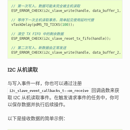
// 第一次写入，数据可能未完全被主机读取
ESP_ERROR_CHECK
(
i2c_slave_write
(
handle
,
data_buffer_1
,
buf
// 等待下一次主机读取事务，简单起见使用延时代替
vTaskDelay
(
pdMS_TO_TICKS
(
100
));
// 清空 TX FIFO 中的剩余数据
ESP_ERROR_CHECK
(
i2c_slave_reset_tx_fifo
(
handle
));
// 第二次写入，新数据会正常发送
ESP_ERROR_CHECK
(
i2c_slave_write
(
handle
,
data_buffer_2
,
buf
I2C 从机读取
与写入事件一样，你也可以通过注册
回调函数来获
i2c_slave_event_callbacks_t::on_receive
取 I2C 从机读取事件。在触发请求事件的任务中，你可
以保存数据并执行后续操作。
以下是接收数据的简单示例：