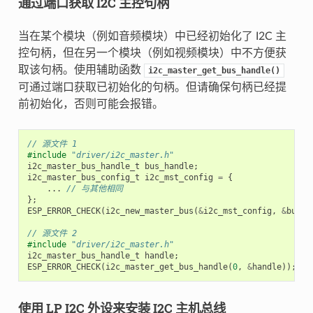
通过端口获取 I2C 主控句柄
当在某个模块（例如音频模块）中已经初始化了 I2C 主
控句柄，但在另一个模块（例如视频模块）中不方便获
取该句柄。使用辅助函数
i2c_master_get_bus_handle()
可通过端口获取已初始化的句柄。但请确保句柄已经提
前初始化，否则可能会报错。
// 源文件 1
#include
"driver/i2c_master.h"
i2c_master_bus_handle_t
bus_handle
;
i2c_master_bus_config_t
i2c_mst_config
=
{
...
// 与其他相同
};
ESP_ERROR_CHECK
(
i2c_new_master_bus
(
&
i2c_mst_config
,
&
bus_h
// 源文件 2
#include
"driver/i2c_master.h"
i2c_master_bus_handle_t
handle
;
ESP_ERROR_CHECK
(
i2c_master_get_bus_handle
(
0
,
&
handle
));
使用 LP I2C 外设来安装 I2C 主机总线