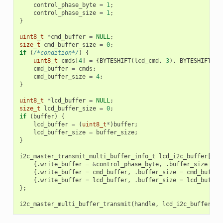
control_phase_byte
=
1
;
control_phase_size
=
1
;
}
uint8_t
*
cmd_buffer
=
NULL
;
size_t
cmd_buffer_size
=
0
;
if
(
/*condition*/
)
{
uint8_t
cmds
[
4
]
=
{
BYTESHIFT
(
lcd_cmd
,
3
),
BYTESHIFT
(
lc
cmd_buffer
=
cmds
;
cmd_buffer_size
=
4
;
}
uint8_t
*
lcd_buffer
=
NULL
;
size_t
lcd_buffer_size
=
0
;
if
(
buffer
)
{
lcd_buffer
=
(
uint8_t
*
)
buffer
;
lcd_buffer_size
=
buffer_size
;
}
i2c_master_transmit_multi_buffer_info_t
lcd_i2c_buffer
[
3
]
{.
write_buffer
=
&
control_phase_byte
,
.
buffer_size
=
c
{.
write_buffer
=
cmd_buffer
,
.
buffer_size
=
cmd_buffer
{.
write_buffer
=
lcd_buffer
,
.
buffer_size
=
lcd_buffer
};
i2c_master_multi_buffer_transmit
(
handle
,
lcd_i2c_buffer
,
s