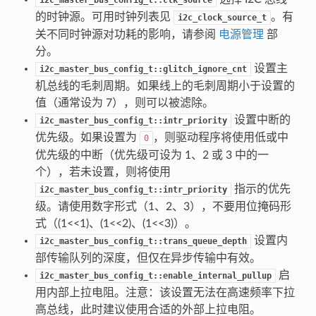
i2c_master_bus_config_t::clk_source
的时钟源。可用时钟列表见
。有
i2c_clock_source_t
关不同时钟源对功耗的影响，请参阅
电源管理
部
分。
设置主
i2c_master_bus_config_t::glitch_ignore_cnt
机总线的毛刺周期。如果线上的毛刺周期小于设置的
值（通常设为 7），则可以被滤除。
设置中断的
i2c_master_bus_config_t::intr_priority
优先级。如果设置为
，则驱动程序将使用低或中
0
优先级的中断（优先级可设为 1、2 或 3 中的一
个），若未设置，则将使用
指示的优先
i2c_master_bus_config_t::intr_priority
级。请使用数字形式（1、2、3），不要用位掩码形
式（(1<<1)、(1<<2)、(1<<3)）。
设置内
i2c_master_bus_config_t::trans_queue_depth
部传输队列的深度，但仅在异步传输中有效。
启
i2c_master_bus_config_t::enable_internal_pullup
用内部上拉电阻。注意：该设置无法在高速频率下拉
高总线，此时建议使用合适的外部上拉电阻。