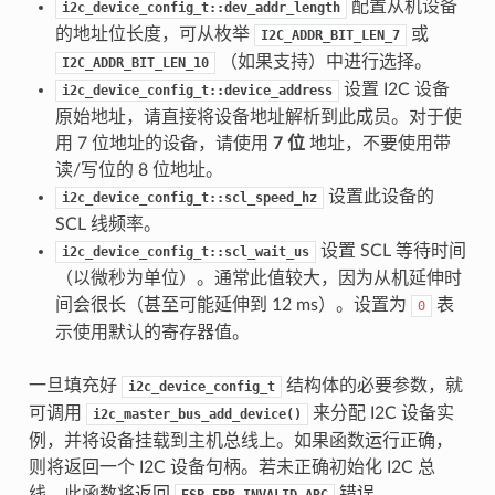
配置从机设备
i2c_device_config_t::dev_addr_length
的地址位长度，可从枚举
或
I2C_ADDR_BIT_LEN_7
（如果支持）中进行选择。
I2C_ADDR_BIT_LEN_10
设置 I2C 设备
i2c_device_config_t::device_address
原始地址，请直接将设备地址解析到此成员。对于使
用 7 位地址的设备，请使用
7 位
地址，不要使用带
读/写位的 8 位地址。
设置此设备的
i2c_device_config_t::scl_speed_hz
SCL 线频率。
设置 SCL 等待时间
i2c_device_config_t::scl_wait_us
（以微秒为单位）。通常此值较大，因为从机延伸时
间会很长（甚至可能延伸到 12 ms）。设置为
表
0
示使用默认的寄存器值。
一旦填充好
结构体的必要参数，就
i2c_device_config_t
可调用
来分配 I2C 设备实
i2c_master_bus_add_device()
例，并将设备挂载到主机总线上。如果函数运行正确，
则将返回一个 I2C 设备句柄。若未正确初始化 I2C 总
线，此函数将返回
错误。