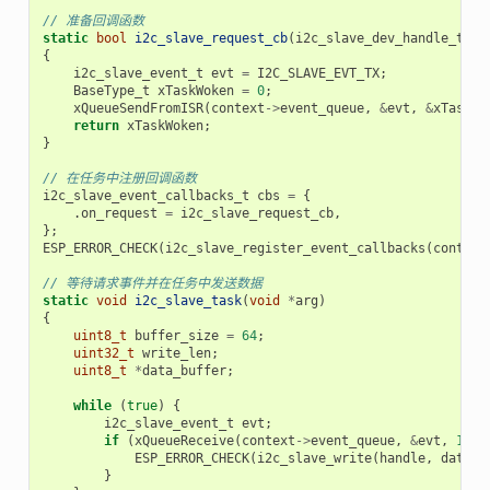
// 准备回调函数
static
bool
i2c_slave_request_cb
(
i2c_slave_dev_handle_t
i2
{
i2c_slave_event_t
evt
=
I2C_SLAVE_EVT_TX
;
BaseType_t
xTaskWoken
=
0
;
xQueueSendFromISR
(
context
->
event_queue
,
&
evt
,
&
xTaskWo
return
xTaskWoken
;
}
// 在任务中注册回调函数
i2c_slave_event_callbacks_t
cbs
=
{
.
on_request
=
i2c_slave_request_cb
,
};
ESP_ERROR_CHECK
(
i2c_slave_register_event_callbacks
(
context
// 等待请求事件并在任务中发送数据
static
void
i2c_slave_task
(
void
*
arg
)
{
uint8_t
buffer_size
=
64
;
uint32_t
write_len
;
uint8_t
*
data_buffer
;
while
(
true
)
{
i2c_slave_event_t
evt
;
if
(
xQueueReceive
(
context
->
event_queue
,
&
evt
,
10
)
ESP_ERROR_CHECK
(
i2c_slave_write
(
handle
,
data_b
}