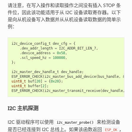
请注意，在写入操作和读取操作之间没有插入 STOP 条
件位，因此该功能适用于从 I2C 设备读取寄存器。以下
是向从机设备写入数据并从从机设备读取数据的简单示
例：
i2c_device_config_t
dev_cfg
=
{
.
dev_addr_length
=
I2C_ADDR_BIT_LEN_7
,
.
device_address
=
0x58
,
.
scl_speed_hz
=
100000
,
};
i2c_master_dev_handle_t
dev_handle
;
ESP_ERROR_CHECK
(
i2c_master_bus_add_device
(
bus_handle
,
&
dev
uint8_t
buf
[
20
]
=
{
0x20
};
uint8_t
buffer
[
2
];
ESP_ERROR_CHECK
(
i2c_master_transmit_receive
(
dev_handle
,
bu
I2C 主机探测
I2C 驱动程序可以使用
来检测设备
i2c_master_probe()
是否已经连接到 I2C 总线上。如果该函数返回
，
ESP_OK