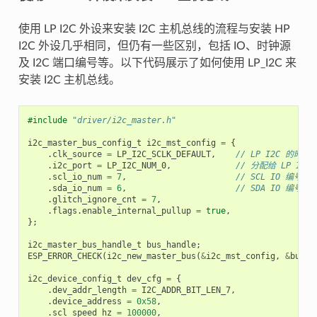
使用 LP I2C 外设来安装 I2C 主机总线的流程与安装 HP
I2C 外设几乎相同，但仍有一些区别，包括 IO、时钟源
及 I2C 端口编号等。以下代码展示了如何使用 LP_I2C 来
安装 I2C 主机总线。
#include
"driver/i2c_master.h"
i2c_master_bus_config_t
i2c_mst_config
=
{
.
clk_source
=
LP_I2C_SCLK_DEFAULT
,
// LP I2C 的时钟
.
i2c_port
=
LP_I2C_NUM_0
,
// 分配给 LP I2C
.
scl_io_num
=
7
,
// SCL IO 编
.
sda_io_num
=
6
,
// SDA IO 编
.
glitch_ignore_cnt
=
7
,
.
flags
.
enable_internal_pullup
=
true
,
};
i2c_master_bus_handle_t
bus_handle
;
ESP_ERROR_CHECK
(
i2c_new_master_bus
(
&
i2c_mst_config
,
&
bus_h
i2c_device_config_t
dev_cfg
=
{
.
dev_addr_length
=
I2C_ADDR_BIT_LEN_7
,
.
device_address
=
0x58
,
.
scl_speed_hz
=
100000
,