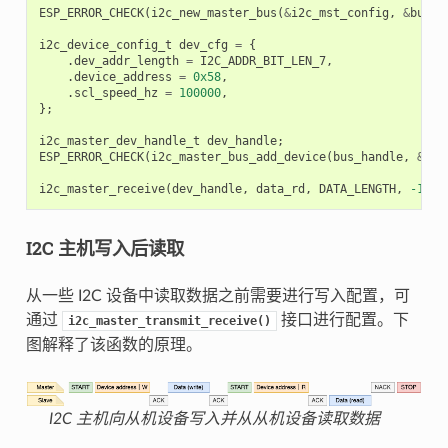
ESP_ERROR_CHECK
(
i2c_new_master_bus
(
&
i2c_mst_config
,
&
bus_h
i2c_device_config_t
dev_cfg
=
{
.
dev_addr_length
=
I2C_ADDR_BIT_LEN_7
,
.
device_address
=
0x58
,
.
scl_speed_hz
=
100000
,
};
i2c_master_dev_handle_t
dev_handle
;
ESP_ERROR_CHECK
(
i2c_master_bus_add_device
(
bus_handle
,
&
dev
i2c_master_receive
(
dev_handle
,
data_rd
,
DATA_LENGTH
,
-1
);
I2C 主机写入后读取
从一些 I2C 设备中读取数据之前需要进行写入配置，可
通过
接口进行配置。下
i2c_master_transmit_receive()
图解释了该函数的原理。
I2C 主机向从机设备写入并从从机设备读取数据