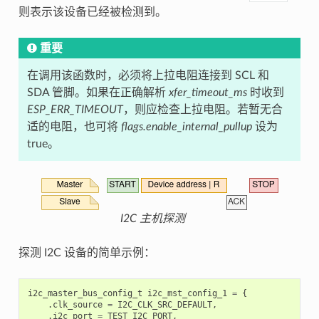
则表示该设备已经被检测到。
重要
在调用该函数时，必须将上拉电阻连接到 SCL 和
SDA 管脚。如果在正确解析
xfer_timeout_ms
时收到
ESP_ERR_TIMEOUT
，则应检查上拉电阻。若暂无合
适的电阻，也可将
flags.enable_internal_pullup
设为
true。
I2C 主机探测
探测 I2C 设备的简单示例：
i2c_master_bus_config_t
i2c_mst_config_1
=
{
.
clk_source
=
I2C_CLK_SRC_DEFAULT
,
.
i2c_port
=
TEST_I2C_PORT
,