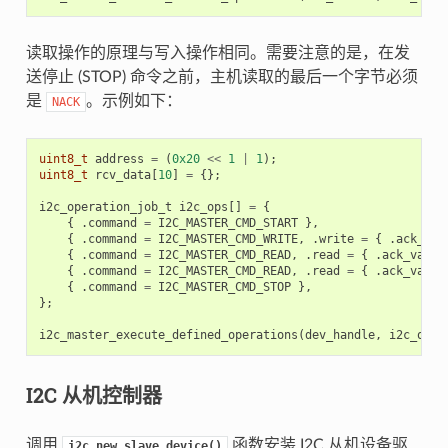
读取操作的原理与写入操作相同。需要注意的是，在发
送停止 (STOP) 命令之前，主机读取的最后一个字节必须
是
。示例如下：
NACK
uint8_t
address
=
(
0x20
<<
1
|
1
);
uint8_t
rcv_data
[
10
]
=
{};
i2c_operation_job_t
i2c_ops
[]
=
{
{
.
command
=
I2C_MASTER_CMD_START
},
{
.
command
=
I2C_MASTER_CMD_WRITE
,
.
write
=
{
.
ack_che
{
.
command
=
I2C_MASTER_CMD_READ
,
.
read
=
{
.
ack_value
{
.
command
=
I2C_MASTER_CMD_READ
,
.
read
=
{
.
ack_value
{
.
command
=
I2C_MASTER_CMD_STOP
},
};
i2c_master_execute_defined_operations
(
dev_handle
,
i2c_ops
,
I2C 从机控制器
调用
函数安装 I2C 从机设备驱
i2c_new_slave_device()