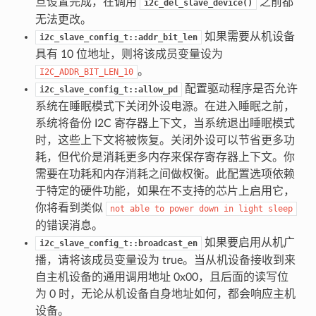
旦设置完成，在调用
之前都
i2c_del_slave_device()
无法更改。
如果需要从机设备
i2c_slave_config_t::addr_bit_len
具有 10 位地址，则将该成员变量设为
。
I2C_ADDR_BIT_LEN_10
配置驱动程序是否允许
i2c_slave_config_t::allow_pd
系统在睡眠模式下关闭外设电源。在进入睡眠之前，
系统将备份 I2C 寄存器上下文，当系统退出睡眠模式
时，这些上下文将被恢复。关闭外设可以节省更多功
耗，但代价是消耗更多内存来保存寄存器上下文。你
需要在功耗和内存消耗之间做权衡。此配置选项依赖
于特定的硬件功能，如果在不支持的芯片上启用它，
你将看到类似
not
able
to
power
down
in
light
sleep
的错误消息。
如果要启用从机广
i2c_slave_config_t::broadcast_en
播，请将该成员变量设为 true。当从机设备接收到来
自主机设备的通用调用地址 0x00，且后面的读写位
为 0 时，无论从机设备自身地址如何，都会响应主机
设备。