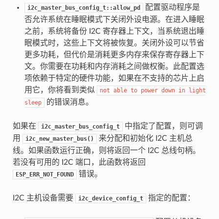
配置驱动程序是
i2c_master_bus_config_t::allow_pd
否允许系统在睡眠模式下关闭外设电源。在进入睡眠
之前，系统将备份 I2C 寄存器上下文，当系统退出睡
眠模式时，这些上下文将被恢复。关闭外设可以节省
更多功耗，但代价是消耗更多内存来保存寄存器上下
文。你需要在功耗和内存消耗之间做权衡。此配置选
项依赖于特定的硬件功能，如果在不支持的芯片上启
用它，你将看到类似
not
able
to
power
down
in
light
的错误消息。
sleep
如果在
中指定了配置，则可调
i2c_master_bus_config_t
用
来分配和初始化 I2C 主机总
i2c_new_master_bus()
线。如果函数运行正确，则将返回一个 I2C 总线句柄。
若没有可用的 I2C 端口，此函数将返回
错误。
ESP_ERR_NOT_FOUND
I2C 主机设备需要
指定的配置：
i2c_device_config_t