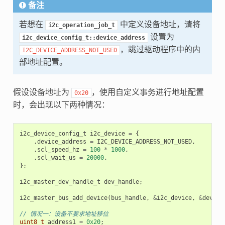
备注
若想在
中定义设备地址，请将
i2c_operation_job_t
设置为
i2c_device_config_t::device_address
，跳过驱动程序中的内
I2C_DEVICE_ADDRESS_NOT_USED
部地址配置。
假设设备地址为
，使用自定义事务进行地址配置
0x20
时，会出现以下两种情况：
i2c_device_config_t
i2c_device
=
{
.
device_address
=
I2C_DEVICE_ADDRESS_NOT_USED
,
.
scl_speed_hz
=
100
*
1000
,
.
scl_wait_us
=
20000
,
};
i2c_master_dev_handle_t
dev_handle
;
i2c_master_bus_add_device
(
bus_handle
,
&
i2c_device
,
&
dev_ha
// 情况一：设备不要求地址移位
uint8_t
address1
=
0x20
;