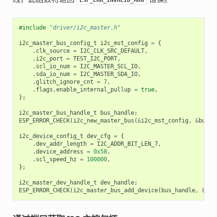
ESP_ERR_INVALID_ARG
#include
"driver/i2c_master.h"
i2c_master_bus_config_t
i2c_mst_config
=
{
.
clk_source
=
I2C_CLK_SRC_DEFAULT
,
.
i2c_port
=
TEST_I2C_PORT
,
.
scl_io_num
=
I2C_MASTER_SCL_IO
,
.
sda_io_num
=
I2C_MASTER_SDA_IO
,
.
glitch_ignore_cnt
=
7
,
.
flags
.
enable_internal_pullup
=
true
,
};
i2c_master_bus_handle_t
bus_handle
;
ESP_ERROR_CHECK
(
i2c_new_master_bus
(
&
i2c_mst_config
,
&
bus_h
i2c_device_config_t
dev_cfg
=
{
.
dev_addr_length
=
I2C_ADDR_BIT_LEN_7
,
.
device_address
=
0x58
,
.
scl_speed_hz
=
100000
,
};
i2c_master_dev_handle_t
dev_handle
;
ESP_ERROR_CHECK
(
i2c_master_bus_add_device
(
bus_handle
,
&
dev