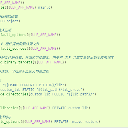
LP_APP_NAME
}
)
ble
(
${
ULP_APP_NAME
}
main.c
)
 项目辅助函数
ULPProject
)
编译选项
efault_options
(
${
ULP_APP_NAME
}
)
 ULP 组件提供的默认源文件
efault_sources
(
${
ULP_APP_NAME
}
)
进制文件的目标，并添加链接脚本，用于将 ULP 共享变量导出到主应用程序
ld_binary_targets
(
${
ULP_APP_NAME
}
)
可选的，可以用于自定义构建过程
库
h
"${CMAKE_CURRENT_LIST_DIR}/lib"
)
(
custom_lib
STATIC
"${lib_path}/lib_src.c"
)
ude_directories
(
custom_lib
PUBLIC
"${lib_path}/"
)
_libraries
(
${
ULP_APP_NAME
}
PRIVATE
custom_lib
)
编译标志
ile_options
(
${
ULP_APP_NAME
}
PRIVATE
-msave-restore
)