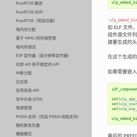
ulp_embed_b
FreeRTOS 概述
FreeRTOS (IDF)
ulp_embed_bi
FreeRTOS（附加功能）
如 ELF 
堆内存分配
组件源文件列
基于 MMU 的存储管理
建要生成的头
堆内存调试
ESP 定时器（高分辨率定时器）
在这个生成的
内部 API 和不稳定的 API
如果需要嵌入
中断分配
日志库
idf_compone
杂项系统 API
set
(
ulp_app
空中升级 (OTA)
set
(
ulp_sou
电源管理
set
(
ulp_exp
POSIX 支持（包括 POSIX 线程支持）
ulp_embed_b
随机数发生器
睡眠模式
最后的 PRE