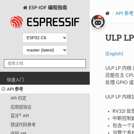
ESP-IDF 编程指南
API 参考
ULP 
[English]
ULP LP 内
还能在主 C
快速入门
处理 GPI
API 参考
ULP LP 
API 约定
应用层协议
RV32I 
®
蓝牙
API
中断控制
错误代码参考
包含一个调
当整个系统
连网 API