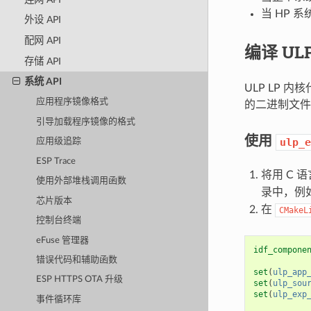
当 HP 
外设 API
配网 API
编译 UL
存储 API
系统 API
ULP LP 
应用程序镜像格式
的二进制文件
引导加载程序镜像的格式
使用
ulp_e
应用级追踪
ESP Trace
将用 C 
使用外部堆栈调用函数
录中，例
芯片版本
在
CMakeL
控制台终端
eFuse 管理器
idf_compone
错误代码和辅助函数
set
(
ulp_app
ESP HTTPS OTA 升级
set
(
ulp_sou
set
(
ulp_exp
事件循环库