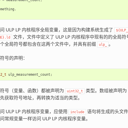
omething
.
问 ULP LP 内核程序全局变量，这是因为构建系统生成了
${ULP_
文件，文件中定义了 ULP LP 内核程序中现有的的全局符号。
ME}.ld
每个全局符号都包含在这两个文件中，并具有前缀
。
ulp_
符号的声明：
32_t
ulp_measurement_count
;
的符号（变量、函数）都被声明为
类型。数组被声明为
uint32_t
先获取符号地址，再转换为适当的类型。
 ULP LP 内核程序变量，应使用
语句将生成的头文件
include
常规变量一样访问 ULP LP 内核程序变量。