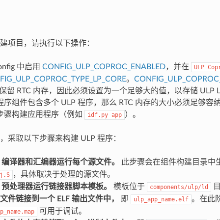
建项目，请执行以下操作：
onfig 中启用
CONFIG_ULP_COPROC_ENABLED
，并在
ULP
Cop
FIG_ULP_COPROC_TYPE_LP_CORE
。
CONFIG_ULP_COPROC
P 保留 RTC 内存，因此必须设置为一个足够大的值，以存储 ULP 
序组件包含多个 ULP 程序，那么 RTC 内存的大小必须足够
步骤构建应用程序（例如
）。
idf.py
app
，采取以下步骤来构建 ULP 程序：
C 编译器和汇编器运行每个源文件。
此步骤会在组件构建目录中
，具体取决于处理的源文件。
j.S
C 预处理器运行链接器脚本模板。
模板位于
目
components/ulp/ld
文件链接到一个 ELF 输出文件中，
即
。在此
ulp_app_name.elf
可用于调试。
p_name.map