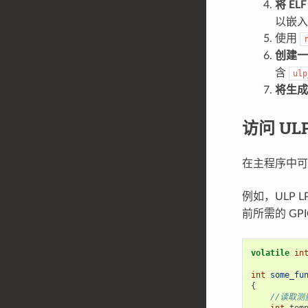
将 E
以嵌入
使用
创建一
含
ulp
将生成
访问 UL
在主程序中可
例如，ULP 
前所需的 GP
volatile
in
int
some_fu
{
//读取
int
tem