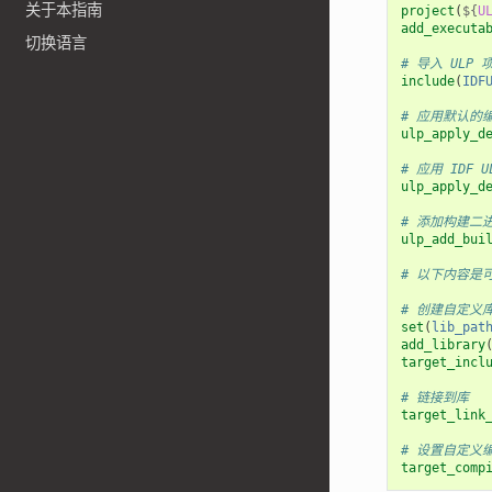
关于本指南
project
(
${
U
add_executa
切换语言
# 导入 ULP
include
(
IDF
# 应用默认的
ulp_apply_d
# 应用 IDF
ulp_apply_d
# 添加构建二
ulp_add_bui
# 以下内容是
# 创建自定义
set
(
lib_pat
add_library
target_incl
# 链接到库
target_link
# 设置自定义
target_comp