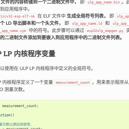
LF 文件的内容转储到一个二进制文件中，
即
。
ulp_app_name.bin
到应用程序中。
在 ELF 文件中
生成全局符号列表，
即
riscv32-esp-elf-nm
ulp_ap
个 LD 导出脚本和一个头文件，
即
和
ulp_app_name.ld
ulp_app_
中的符号。此步骤可以通过
_app_name.sym
esp32ulp_mapgen.py
的二进制文件添加到要嵌入到应用程序中的二进制文件列表。
P LP 内核程序变量
以使用在 ULP LP 内核程序中定义的全局符号。
LP 内核程序定义了一个变量
，用来表示程序从
measurement_count
IO 测量次数。
t
measurement_count
;
nction
()
测量次数以便后续使用。
p
=
measurement_count
;