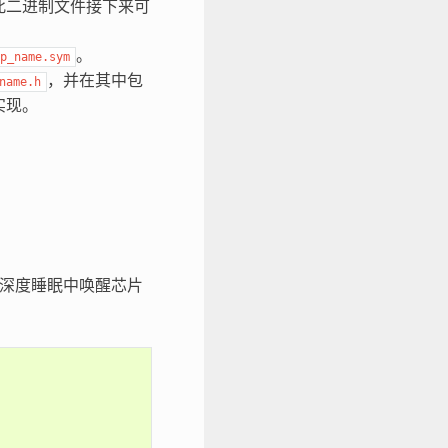
此二进制文件接下来可
。
p_name.sym
，并在其中包
name.h
实现。
深度睡眠中唤醒芯片