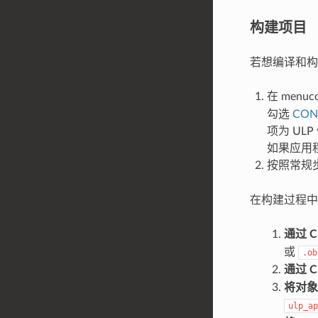
构建项目
若想编译和构
在 menuc
勾选
CON
项为 UL
如果应用程
按照常规
在构建过程中
通过 
或
.ob
通过 
将对象
ulp_ap