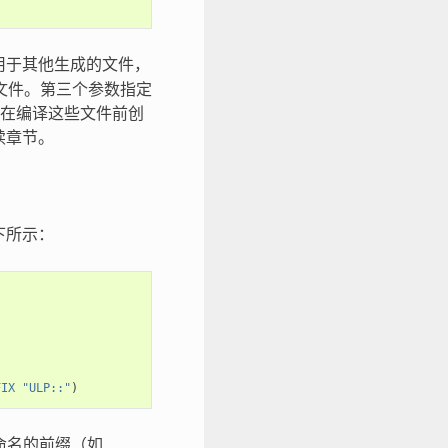
用于其他生成的文件，
源文件。第三个参数指定
在编译这些文件前创
续章节。
下所示：
FIX
"ULP::"
)
格命名的前缀（如