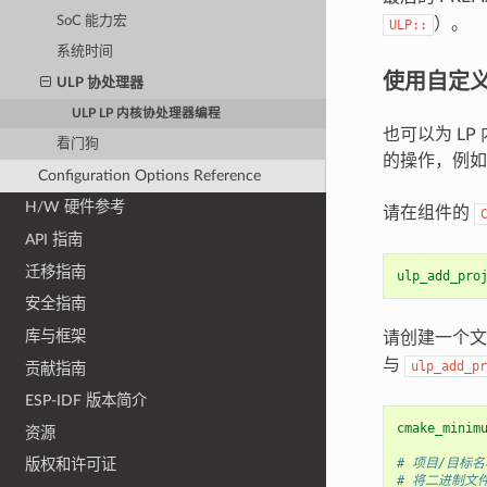
SoC 能力宏
）。
ULP::
系统时间
使用自定义的
ULP 协处理器
ULP LP 内核协处理器编程
也可以为 LP
看门狗
的操作，例如
Configuration Options Reference
H/W 硬件参考
请在组件的
API 指南
迁移指南
ulp_add_pro
安全指南
库与框架
请创建一个文
与
ulp_add_pr
贡献指南
ESP-IDF 版本简介
cmake_minim
资源
# 项目/目标
版权和许可证
# 将二进制文