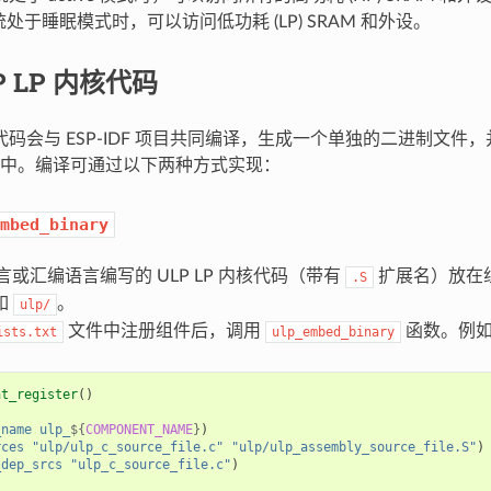
系统处于睡眠模式时，可以访问低功耗 (LP) SRAM 和外设。
P LP 内核代码
内核代码会与 ESP-IDF 项目共同编译，生成一个单独的二进制文
中。编译可通过以下两种方式实现：
mbed_binary
语言或汇编语言编写的 ULP LP 内核代码（带有
扩展名）放在
.S
如
。
ulp/
文件中注册组件后，调用
函数。例
ists.txt
ulp_embed_binary
nt_register
()
_name
ulp_
${
COMPONENT_NAME
}
)
rces
"ulp/ulp_c_source_file.c"
"ulp/ulp_assembly_source_file.S"
)
_dep_srcs
"ulp_c_source_file.c"
)