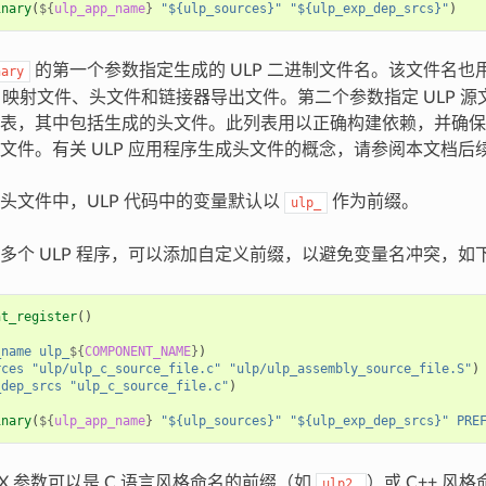
inary
(
${
ulp_app_name
}
"${ulp_sources}"
"${ulp_exp_dep_srcs}"
)
的第一个参数指定生成的 ULP 二进制文件名。该文件名也
nary
文件、映射文件、头文件和链接器导出文件。第二个参数指定 ULP 
表，其中包括生成的头文件。此列表用以正确构建依赖，并确保
文件。有关 ULP 应用程序生成头文件的概念，请参阅本文档后
头文件中，ULP 代码中的变量默认以
作为前缀。
ulp_
多个 ULP 程序，可以添加自定义前缀，以避免变量名冲突，如
nt_register
()
_name
ulp_
${
COMPONENT_NAME
}
)
rces
"ulp/ulp_c_source_file.c"
"ulp/ulp_assembly_source_file.S"
)
_dep_srcs
"ulp_c_source_file.c"
)
inary
(
${
ulp_app_name
}
"${ulp_sources}"
"${ulp_exp_dep_srcs}"
PRE
FIX 参数可以是 C 语言风格命名的前缀（如
）或 C++ 风
ulp2_