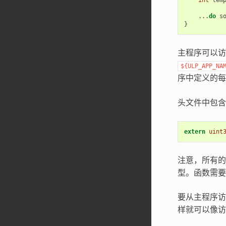
...
do
s
}
主程序可以访
${ULP_APP_NA
序中定义的
头文件中包含
extern
uint
注意，所有
型。函数需要
要从主程序访问
样就可以像访问