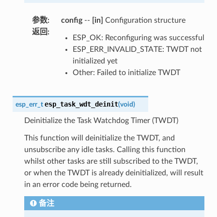
参数
:
config
--
[in]
Configuration structure
返回
:
ESP_OK: Reconfiguring was successful
ESP_ERR_INVALID_STATE: TWDT not
initialized yet
Other: Failed to initialize TWDT
esp_task_wdt_deinit
esp_err_t
(
void
)
Deinitialize the Task Watchdog Timer (TWDT)
This function will deinitialize the TWDT, and
unsubscribe any idle tasks. Calling this function
whilst other tasks are still subscribed to the TWDT,
or when the TWDT is already deinitialized, will result
in an error code being returned.
备注