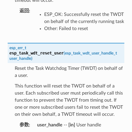
timeout will occur.
返回
:
ESP_OK: Successfully reset the TWDT
on behalf of the currently running task
Other: Failed to reset
esp_err_t
esp_task_wdt_reset_user
(
esp_task_wdt_user_handle_t
user_handle
)
Reset the Task Watchdog Timer (TWDT) on behalf of
a user.
This function will reset the TWDT on behalf of a
user. Each subscribed user must periodically call this
function to prevent the TWDT from timing out. If
one or more subscribed users fail to reset the TWDT
on their own behalf, a TWDT timeout will occur.
参数
:
user_handle
--
[in]
User handle