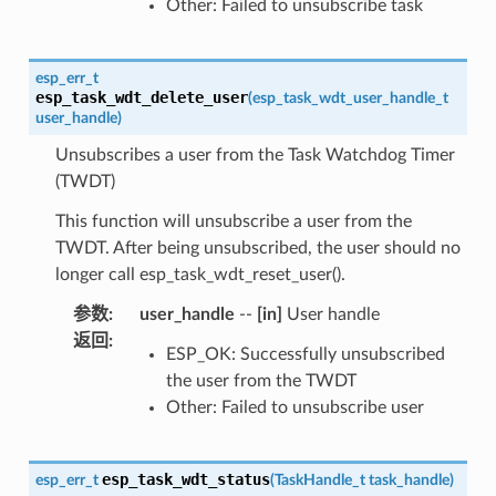
Other: Failed to unsubscribe task
esp_err_t
esp_task_wdt_delete_user
(
esp_task_wdt_user_handle_t
user_handle
)
Unsubscribes a user from the Task Watchdog Timer
(TWDT)
This function will unsubscribe a user from the
TWDT. After being unsubscribed, the user should no
longer call esp_task_wdt_reset_user().
参数
:
user_handle
--
[in]
User handle
返回
:
ESP_OK: Successfully unsubscribed
the user from the TWDT
Other: Failed to unsubscribe user
esp_task_wdt_status
esp_err_t
(
TaskHandle_t
task_handle
)