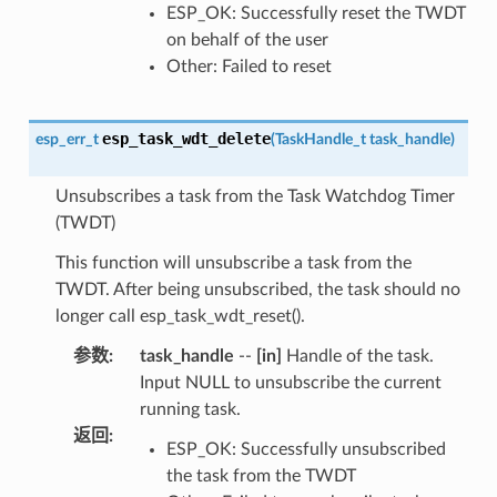
ESP_OK: Successfully reset the TWDT
on behalf of the user
Other: Failed to reset
esp_task_wdt_delete
esp_err_t
(
TaskHandle_t
task_handle
)
Unsubscribes a task from the Task Watchdog Timer
(TWDT)
This function will unsubscribe a task from the
TWDT. After being unsubscribed, the task should no
longer call esp_task_wdt_reset().
参数
:
task_handle
--
[in]
Handle of the task.
Input NULL to unsubscribe the current
running task.
返回
:
ESP_OK: Successfully unsubscribed
the task from the TWDT