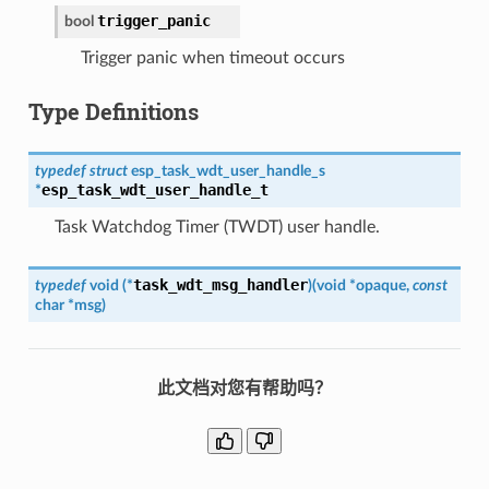
trigger_panic
bool
Trigger panic when timeout occurs
Type Definitions
typedef
struct
esp_task_wdt_user_handle_s
esp_task_wdt_user_handle_t
*
Task Watchdog Timer (TWDT) user handle.
task_wdt_msg_handler
typedef
void
(
*
)
(
void
*
opaque
,
const
char
*
msg
)
此文档对您有帮助吗？