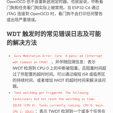
OpenOCD 也不会重新启用定时器，也就是说，中断看
门狗和任务看门狗实际上被禁用。当 ESP32-C6 通过
JTAG 连接到 OpenOCD 时，看门狗不会打印任何警告
或出现严重错误。
WDT 触发时的常见错误日志及可能
的解决方法
Guru
Meditation
Error:
Core
0
panic'ed
(Interrupt
，并伴随回溯信息：表示
wdt
timeout
on
CPU0).
IWDT 检测到 CPU 0 上的中断被阻塞，且阻塞时间超
过了所配置的超时时间。可以通过缩短 ISR 或临界区
的持续时间、或者增加 IWDT 的超时时间来解决该问
题。
Task
watchdog
got
triggered.
The
following
tasks/users
did
not
reset
the
watchdog
in
time:
-
IDLE0
(CPU
0),
Tasks
currently
running:
CPU
0:
main,
：表示 TWDT 检测到一个或多个任务在
CPU
1:
IDLE1