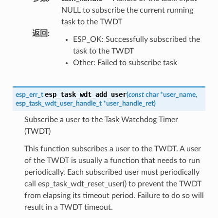
NULL to subscribe the current running
task to the TWDT
返回
:
ESP_OK: Successfully subscribed the
task to the TWDT
Other: Failed to subscribe task
esp_task_wdt_add_user
esp_err_t
(
const
char
*
user_name
,
esp_task_wdt_user_handle_t
*
user_handle_ret
)
Subscribe a user to the Task Watchdog Timer
(TWDT)
This function subscribes a user to the TWDT. A user
of the TWDT is usually a function that needs to run
periodically. Each subscribed user must periodically
call esp_task_wdt_reset_user() to prevent the TWDT
from elapsing its timeout period. Failure to do so will
result in a TWDT timeout.