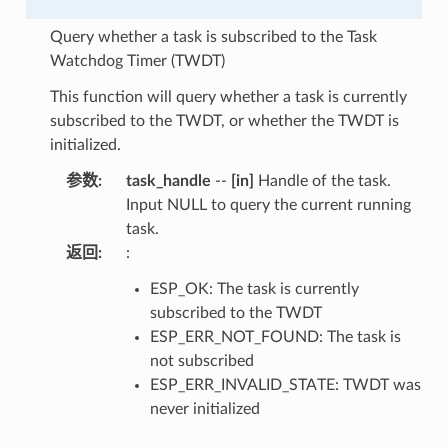
Query whether a task is subscribed to the Task
Watchdog Timer (TWDT)
This function will query whether a task is currently
subscribed to the TWDT, or whether the TWDT is
initialized.
参数
:
task_handle
--
[in]
Handle of the task.
Input NULL to query the current running
task.
返回
:
:
ESP_OK: The task is currently
subscribed to the TWDT
ESP_ERR_NOT_FOUND: The task is
not subscribed
ESP_ERR_INVALID_STATE: TWDT was
never initialized