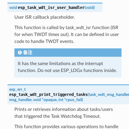
esp_task_wdt_isr_user_handler
void
(
void
)
User ISR callback placeholder.
This function is called by task_wdt_isr function (ISR
for when TWDT times out). It can be defined in user
code to handle TWDT events.
备注
It has the same limitations as the interrupt
function. Do not use ESP_LOGx functions inside.
esp_err_t
esp_task_wdt_print_triggered_tasks
(
task_wdt_msg_handle
msg_handler
,
void
*
opaque
,
int
*
cpus_fail
)
Prints or retrieves information about tasks/users
that triggered the Task Watchdog Timeout.
This function provides various operations to handle