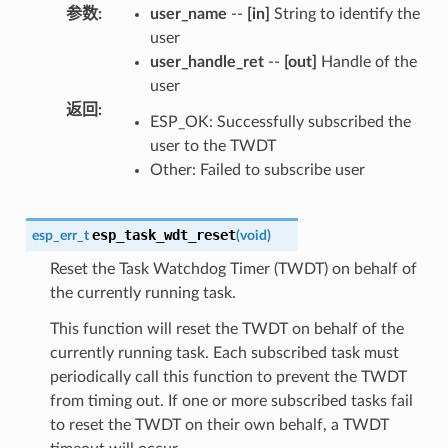
参数
:
user_name
--
[in]
String to identify the
user
user_handle_ret
--
[out]
Handle of the
user
返回
:
ESP_OK: Successfully subscribed the
user to the TWDT
Other: Failed to subscribe user
esp_task_wdt_reset
esp_err_t
(
void
)
Reset the Task Watchdog Timer (TWDT) on behalf of
the currently running task.
This function will reset the TWDT on behalf of the
currently running task. Each subscribed task must
periodically call this function to prevent the TWDT
from timing out. If one or more subscribed tasks fail
to reset the TWDT on their own behalf, a TWDT