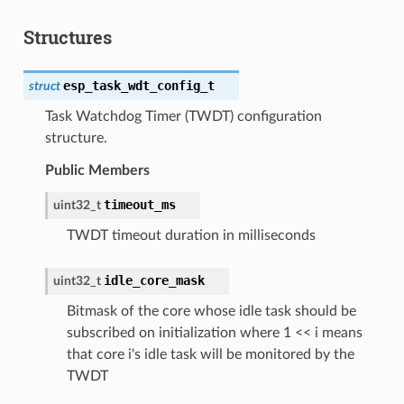
Structures
esp_task_wdt_config_t
struct
Task Watchdog Timer (TWDT) configuration
structure.
Public Members
timeout_ms
uint32_t
TWDT timeout duration in milliseconds
idle_core_mask
uint32_t
Bitmask of the core whose idle task should be
subscribed on initialization where 1 << i means
that core i's idle task will be monitored by the
TWDT