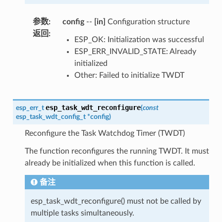
参数
:
config
--
[in]
Configuration structure
返回
:
ESP_OK: Initialization was successful
ESP_ERR_INVALID_STATE: Already
initialized
Other: Failed to initialize TWDT
esp_task_wdt_reconfigure
esp_err_t
(
const
esp_task_wdt_config_t
*
config
)
Reconfigure the Task Watchdog Timer (TWDT)
The function reconfigures the running TWDT. It must
already be initialized when this function is called.
备注
esp_task_wdt_reconfigure() must not be called by
multiple tasks simultaneously.