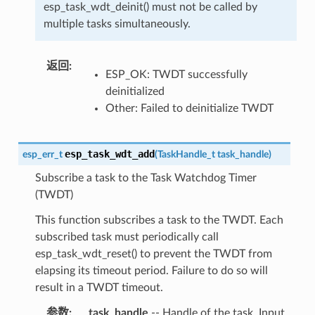
esp_task_wdt_deinit() must not be called by
multiple tasks simultaneously.
返回
:
ESP_OK: TWDT successfully
deinitialized
Other: Failed to deinitialize TWDT
esp_task_wdt_add
esp_err_t
(
TaskHandle_t
task_handle
)
Subscribe a task to the Task Watchdog Timer
(TWDT)
This function subscribes a task to the TWDT. Each
subscribed task must periodically call
esp_task_wdt_reset() to prevent the TWDT from
elapsing its timeout period. Failure to do so will
result in a TWDT timeout.
参数
:
task_handle
-- Handle of the task. Input