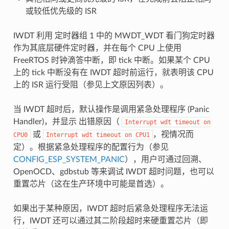
或较低优先级的 ISR
IWDT 利用 定时器组 1 中的 MWDT_WDT 看门狗定时器
作为其底层硬件定时器，并在每个 CPU 上使用
FreeRTOS 时钟滴答中断，即 tick 中断。如果某个 CPU
上的 tick 中断没有在 IWDT 超时前运行，就表明该 CPU
上的 ISR 运行受阻（参见上文原因列表）。
当 IWDT 超时后，默认操作是调用紧急处理程序 (Panic
Handler)，并显示 出错原因（
Interrupt
wdt
timeout
on
或
，视情况而
CPU0
Interrupt
wdt
timeout
on
CPU1
定）。根据紧急处理程序的配置行为（参见
CONFIG_ESP_SYSTEM_PANIC
），用户可通过回溯、
OpenOCD、gdbstub 等来调试 IWDT 超时问题，也可以
重置芯片（这在生产环境中可能是首选）。
如果出于某种原因，IWDT 超时后紧急处理程序无法运
行，IWDT 还可以通过其二阶段超时来硬重置芯片（即