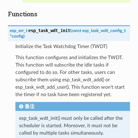
Functions
esp_task_wdt_init
esp_err_t
(
const
esp_task_wdt_config_t
*
config
)
Initialize the Task Watchdog Timer (TWDT)
This function configures and initializes the TWDT.
This function will subscribe the idle tasks if
configured to do so. For other tasks, users can
subscribe them using esp_task_wdt_add() or
esp_task_wdt_add_user(). This function won't start
the timer if no task have been registered yet.
备注
esp_task_wdt_init() must only be called after the
scheduler is started. Moreover, it must not be
called by multiple tasks simultaneously.