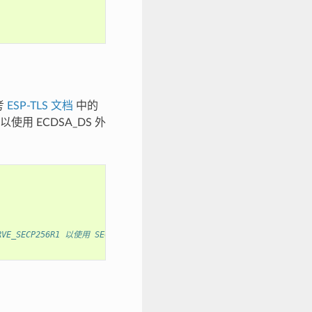
考
ESP-TLS 文档
中的
用 ECDSA_DS 外
）
RVE_SECP256R1 以使用 SECP256R1 曲线