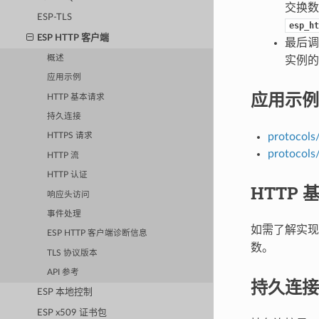
交换数
ESP-TLS
esp_ht
ESP HTTP 客户端
最后
概述
实例的
应用示例
应用示例
HTTP 基本请求
持久连接
protocols/
HTTPS 请求
protocols
HTTP 流
HTTP 认证
HTTP 
响应头访问
事件处理
如需了解实
ESP HTTP 客户端诊断信息
数。
TLS 协议版本
API 参考
持久连接
ESP 本地控制
ESP x509 证书包