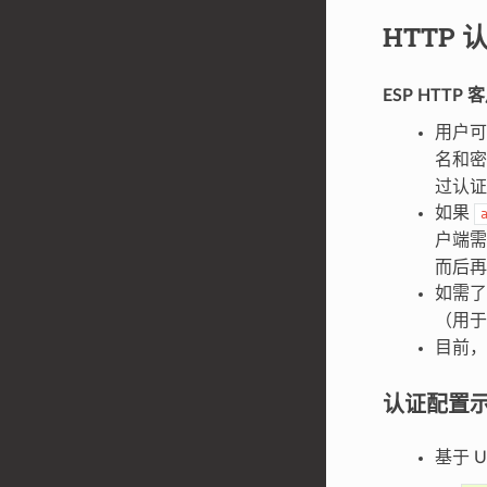
HTTP 
ESP HTT
用户
名和
过认证
如果
户端
而后再
如需
（用
目前，
认证配置
基于 U