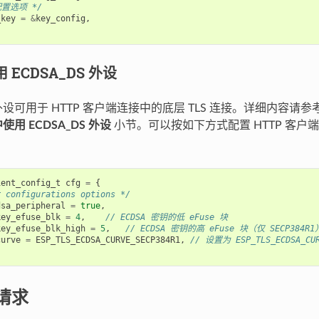
配置选项 */
_key
=
&
key_config
,
用 ECDSA_DS 外设
S 外设可用于 HTTP 客户端连接中的底层 TLS 连接。详细内容请参
 中使用 ECDSA_DS 外设
小节。可以按如下方式配置 HTTP 客户端以使
ient_config_t
cfg
=
{
r configurations options */
dsa_peripheral
=
true
,
key_efuse_blk
=
4
,
// ECDSA 密钥的低 eFuse 块
key_efuse_blk_high
=
5
,
// ECDSA 密钥的高 eFuse 块（仅 SECP384R1
curve
=
ESP_TLS_ECDSA_CURVE_SECP384R1
,
// 设置为 ESP_TLS_ECDSA_CU
 请求