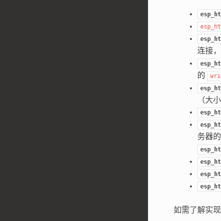
esp_ht
esp_ht
esp_ht
连接
esp_ht
的
wri
esp_ht
（大小
esp_ht
esp_ht
务器
esp_ht
esp_ht
esp_ht
esp_ht
如需了解实