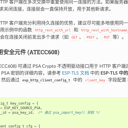
HTTP 客户端在多次交换中重复使用同一连接的方法。如果服务
求关闭连接，连接就会一直保持开放，用于其他新请求。
P HTTP 客户端充分利用持久连接的优势，建议尽可能多地使用
应用示例中的函数
和
http_rest_with_url
http_rest_with_hostname
即会在连接关闭前发出多个请求（如
、
、
等）。
GET
POST
PUT
用安全元件 (ATECC608)
ECC608) 可通过 PSA Crypto 不透明驱动接口用于 HTTP 客户
 PSA 密钥的详细内容，请参考
ESP-TLS 文档
中的
ESP-TLS 中
。然后通过
中的
字段配置 
esp_http_client_config_t
client_key
fig_t
key_config
=
{
=
ESP_KEY_SOURCE_PSA
,
y_id
=
psa_key_id
,
/* 通过 psa_import_key() 获取 */
ient_config_t
cfg
=
{