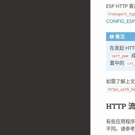
ESP HTTP
transport_ty
CONFIG_ESP
备注
在发起 H
成
cert_pem
置中的
crt
如需了解上
https_with_h
HTTP 
有些应用程序
不同。请参考