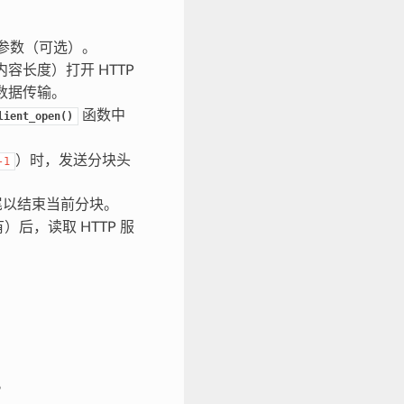
连接参数（可选）。
容长度）打开 HTTP
数据传输。
函数中
lient_open()
）时，发送分块头
-1
尾以结束当前分块。
后，读取 HTTP 服
。