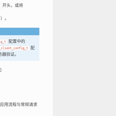
开头，或将
用）。
配置中的
ig_t
配
_client_config_t
务器验证。
和
应用流程与常规请求