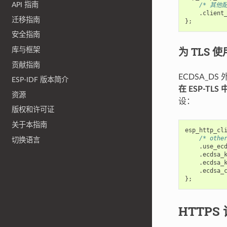
API 指南
/* 其他
.
client
迁移指南
};
安全指南
为 TLS 使
库与框架
贡献指南
ECDSA_D
ESP-IDF 版本简介
在 ESP-TLS
资源
设：
版权和许可证
关于本指南
esp_http_cl
/* othe
切换语言
.
use_ec
.
ecdsa_
.
ecdsa_
.
ecdsa_
};
HTTPS