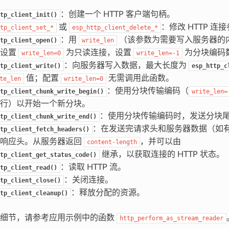
：创建一个 HTTP 客户端句柄。
tp_client_init()
或
：修改 HTTP 
tp_client_set_*
esp_http_client_delete_*
：用
（该参数为需要写入服务器的内
tp_client_open()
write_len
，设置
为只读连接，设置
为分块编码
write_len=0
write_len=-1
：向服务器写入数据，最大长度为
tp_client_write()
esp_http_c
值；配置
无需调用此函数。
te_len
write_len=0
：使用分块传输编码（
tp_client_chunk_write_begin()
write_len=
行）以开始一个新分块。
：使用分块传输编码时，发送分块
tp_client_chunk_write_end()
：在发送完请求头和服务器数据（如有）
tp_client_fetch_headers()
的响应头。从服务器返回
，并可以由
content-length
继承，以获取连接的 HTTP 状态。
tp_client_get_status_code()
：读取 HTTP 流。
tp_client_read()
：关闭连接。
tp_client_close()
：释放分配的资源。
tp_client_cleanup()
现细节，请参考应用示例中的函数
http_perform_as_stream_reader