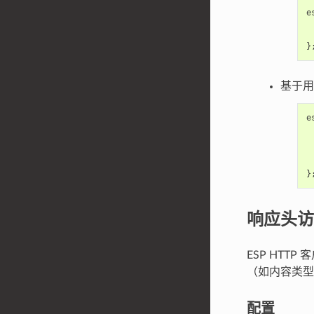
e
}
基于用
e
}
响应头访
ESP HTT
（如内容类型
配置