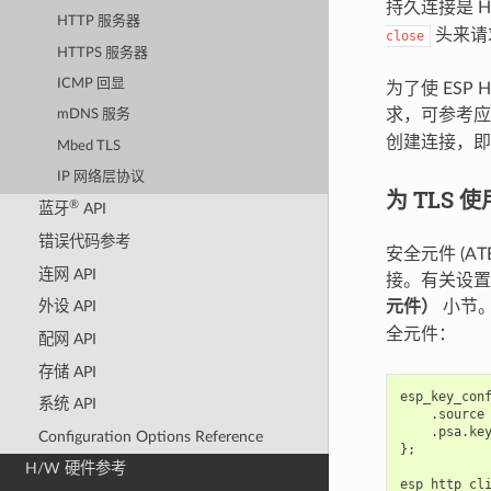
持久连接是 
HTTP 服务器
头来请
close
HTTPS 服务器
ICMP 回显
为了使 ES
求，可参考
mDNS 服务
创建连接，
Mbed TLS
IP 网络层协议
为 TLS 使
®
蓝牙
API
错误代码参考
安全元件 (AT
连网 API
接。有关设置
元件）
小节
外设 API
全元件：
配网 API
存储 API
esp_key_con
系统 API
.
source
.
psa
.
ke
Configuration Options Reference
};
H/W 硬件参考
esp_http_cl