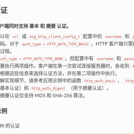
认证
P 客户端同时支持
基本
和
摘要
认证。
可以在
或
配置中的
和
url
esp_http_client_config_t
username
密码。对于
，HTTP 客户端只
auth_type
=
HTTP_AUTH_TYPE_BASIC
过程。
，但配置中有
和
auth_type
=
HTTP_AUTH_TYPE_NONE
username
pass
需要执行两项操作。客户端在第一次尝试连接服务器时，会收到
根据这些信息来选择认证方法，并在第二项操作中执行。
了解实现细节，请参考应用示例中的函数
、
http_auth_basic
http
于基本认证）和
（用于摘要认证）。
http_auth_digest
摘要认证仅支持 MD5 和 SHA-256 算法。
示例
RI 的认证