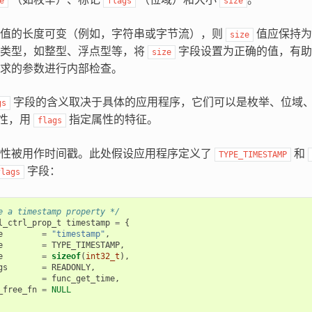
e
flags
size
性值的长度可变（例如，字符串或字节流），则
值应保持为
size
据类型，如整型、浮点型等，将
字段设置为正确的值，有
size
求的参数进行内部检查。
字段的含义取决于具体的应用程序，它们可以是枚举、位域
gs
性，用
指定属性的特征。
flags
属性被用作时间戳。此处假设应用程序定义了
和
TYPE_TIMESTAMP
字段：
flags
e a timestamp property */
l_ctrl_prop_t
timestamp
=
{
e
=
"timestamp"
,
e
=
TYPE_TIMESTAMP
,
e
=
sizeof
(
int32_t
),
gs
=
READONLY
,
=
func_get_time
,
_free_fn
=
NULL