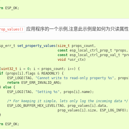
rn
ESP_OK
;
应用程序的一个示例,注意此示例是如何为只读属
rop_values()
sp_err_t
set_property_values
(
size_t
props_count
,
const
esp_local_ctrl_prop_t
*
props
,
const
esp_local_ctrl_prop_val_t
*
pr
void
*
usr_ctx
)
(
uint32_t
i
=
0
;
i
<
props_count
;
i
++
)
{
if
(
props
[
i
].
flags
&
READONLY
)
{
ESP_LOGE
(
TAG
,
"Cannot write to read-only property %s"
,
props
return
ESP_ERR_INVALID_ARG
;
}
else
{
ESP_LOGI
(
TAG
,
"Setting %s"
,
props
[
i
].
name
);
/* For keeping it simple, lets only log the incoming data */
ESP_LOG_BUFFER_HEX_LEVEL
(
TAG
,
prop_values
[
i
].
data
,
prop_values
[
i
].
size
,
ESP_LOG_INFO
);
}
rn
ESP_OK
;