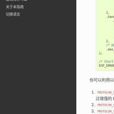
关于本指南
},
切换语言
.
han
},
/* M
.
max
};
/* Start
ESP_ERRO
你可以利用以
PROTOCOM_
过增强的 
PROTOCOM_
PROTOCOM_