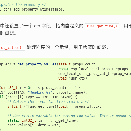
egister the property */
l_ctrl_add_property
(
&
timestamp
);
中还设置了一个 ctx 字段，指向自定义的
，用于
func_get_time()
时间戳。
处理程序的一个示例，用于检索时间戳：
rop_values()
sp_err_t
get_property_values
(
size_t
props_count
,
const
esp_local_ctrl_prop_t
*
props
,
esp_local_ctrl_prop_val_t
*
prop_val
void
*
usr_ctx
)
(
uint32_t
i
=
0
;
i
<
props_count
;
i
++
)
{
ESP_LOGI
(
TAG
,
"Reading %s"
,
props
[
i
].
name
);
if
(
props
[
i
].
type
==
TYPE_TIMESTAMP
)
{
/* Obtain the timer function from ctx */
int32_t
(
*
func_get_time
)(
void
)
=
props
[
i
].
ctx
;
/* Use static variable for saving the value. This is essenti
static
int32_t
ts
=
func_get_time
();
prop_values
[
i
].
data
=
&
ts
;
}