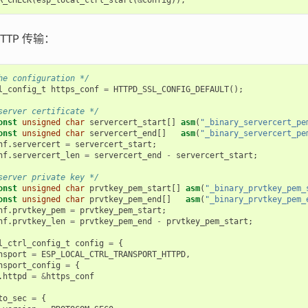
TTP 传输：
he configuration */
l_config_t
https_conf
=
HTTPD_SSL_CONFIG_DEFAULT
();
server certificate */
onst
unsigned
char
servercert_start
[]
asm
(
"_binary_servercert_pe
onst
unsigned
char
servercert_end
[]
asm
(
"_binary_servercert_pe
nf
.
servercert
=
servercert_start
;
nf
.
servercert_len
=
servercert_end
-
servercert_start
;
server private key */
onst
unsigned
char
prvtkey_pem_start
[]
asm
(
"_binary_prvtkey_pem_
onst
unsigned
char
prvtkey_pem_end
[]
asm
(
"_binary_prvtkey_pem_
nf
.
prvtkey_pem
=
prvtkey_pem_start
;
nf
.
prvtkey_len
=
prvtkey_pem_end
-
prvtkey_pem_start
;
l_ctrl_config_t
config
=
{
nsport
=
ESP_LOCAL_CTRL_TRANSPORT_HTTPD
,
nsport_config
=
{
.
httpd
=
&
https_conf
to_sec
=
{