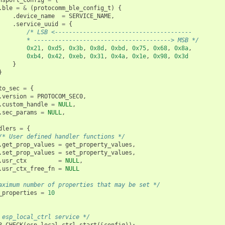
.
ble
=
&
(
protocomm_ble_config_t
)
{
.
device_name
=
SERVICE_NAME
,
.
service_uuid
=
{
/* LSB <---------------------------------------
        * ---------------------------------------> MSB */
0x21
,
0xd5
,
0x3b
,
0x8d
,
0xbd
,
0x75
,
0x68
,
0x8a
,
0xb4
,
0x42
,
0xeb
,
0x31
,
0x4a
,
0x1e
,
0x98
,
0x3d
}
}
to_sec
=
{
.
version
=
PROTOCOM_SEC0
,
.
custom_handle
=
NULL
,
.
sec_params
=
NULL
,
dlers
=
{
/* User defined handler functions */
.
get_prop_values
=
get_property_values
,
.
set_prop_values
=
set_property_values
,
.
usr_ctx
=
NULL
,
.
usr_ctx_free_fn
=
NULL
aximum number of properties that may be set */
_properties
=
10
 esp_local_ctrl service */
R_CHECK
(
esp_local_ctrl_start
(
&
config
));