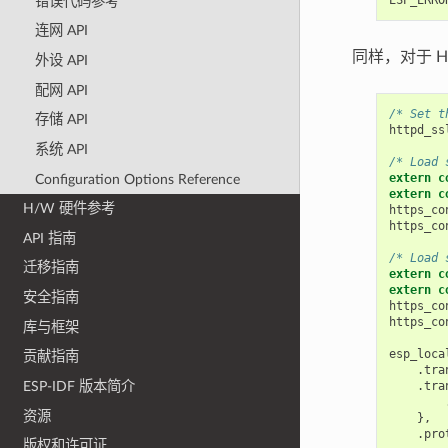
错误代码参考
连网 API
同样，对于 H
外设 API
配网 API
/* Set t
存储 API
httpd_ss
系统 API
/* Load 
extern
c
Configuration Options Reference
extern
c
H/W 硬件参考
https_co
https_co
API 指南
/* Load 
迁移指南
extern
c
extern
c
安全指南
https_co
https_co
库与框架
esp_loca
贡献指南
.
tra
.
tra
ESP-IDF 版本简介
资源
},
.
pro
版权和许可证