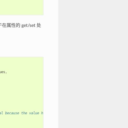
在属性的 get/set 处
ues
,
al because the value has to be valid even after this function re