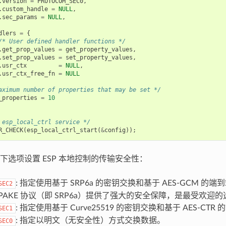
.
version
=
PROTOCOM_SEC0
,
.
custom_handle
=
NULL
,
.
sec_params
=
NULL
,
dlers
=
{
/* User defined handler functions */
.
get_prop_values
=
get_property_values
,
.
set_prop_values
=
set_property_values
,
.
usr_ctx
=
NULL
,
.
usr_ctx_free_fn
=
NULL
aximum number of properties that may be set */
_properties
=
10
 esp_local_ctrl service */
R_CHECK
(
esp_local_ctrl_start
(
&
config
));
下选项设置 ESP 本地控制的传输安全性：
: 指定使用基于 SRP6a 的密钥交换和基于 AES-GCM 
SEC2
PAKE 协议（即 SRP6a）提供了强大的安全保障，是最受欢迎
: 指定使用基于 Curve25519 的密钥交换和基于 AES-CT
SEC1
: 指定以明文（无安全性）方式交换数据。
SEC0