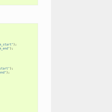
m_start"
);
m_end"
);
start"
);
end"
);