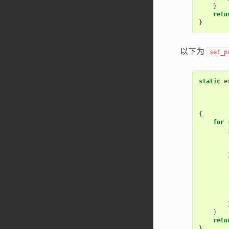
}
retu
}
以下为
set_p
static
e
{
for
}
retu
}