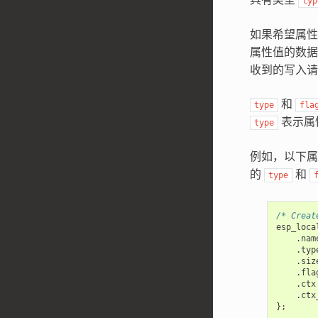
typ
如果希望属
属性值的数
收到的写入请
和
type
fla
表示属
type
例如，以下
的
和
type
/* Creat
esp_loca
.
nam
.
typ
.
siz
.
fla
.
ctx
.
ctx
};