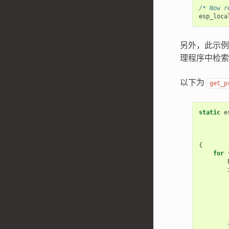
/* Now r
esp_loca
另外，此示例
理程序中检索
以下为
get_p
static
e
{
for