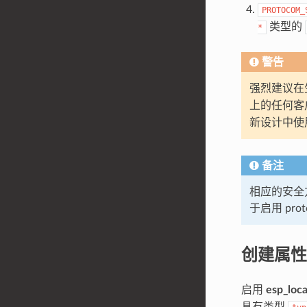
PROTOCOM_
类型的
*
警告
强烈建议在
上的任何客
新设计中使
备注
相应的安全
于启用 pr
创建属性
启用
esp_loca
具有类型