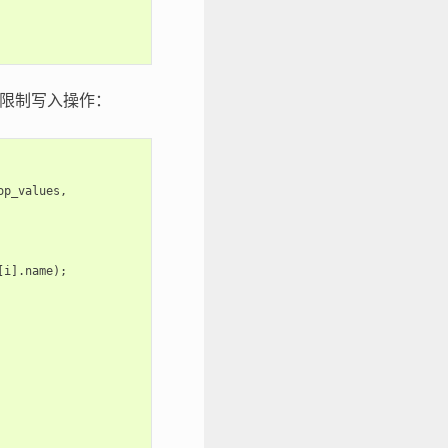
性限制写入操作：
op_values
,
[
i
].
name
);