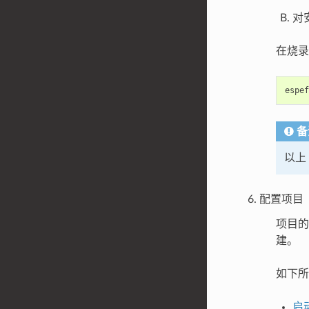
对安
在烧录相
espef
备
以上 
配置项目
项目的
建。
如下所示
启动