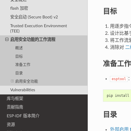
flash 加密
目标
安全启动 (Secure Boot) v2
Trusted Execution Environment
用逐步指
(TEE)
设计比基
启用安全功能的工作流程
将工作流
消除对
二
概述
目标
准备工作
准备工作
目录
esptool
启用安全功能
Vulnerabilities
pip
install
库与框架
贡献指南
目录
ESP-IDF 版本简介
资源
外部启用 fl