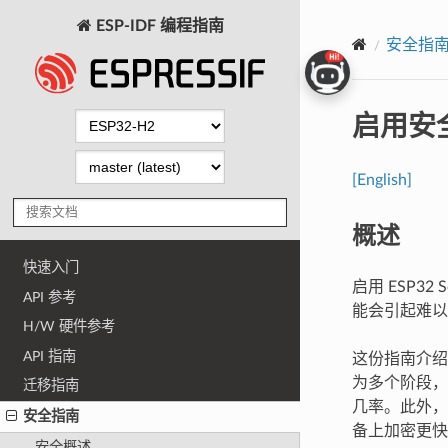
ESP-IDF 编程指南
安全指
启用安
[English]
概述
快速入门
启用 ESP
API 参考
能会引起难以
H/W 硬件参考
API 指南
这份指南介绍
为多个阶段，
迁移指南
几率。此外，
安全指南
备上加密更快
安全概述