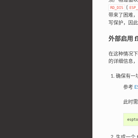
(
RD_DIS
ESP_
带来了困难，因
写保护，因此
外部启用 fl
在这种情况下，所
的详细信息
确保有一块 
参考
E
此时需
espto
生成一个 f