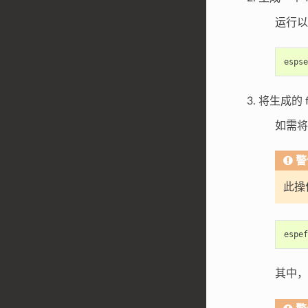
运行以
espse
将生成的 
如需将 
警
此操
espef
其中