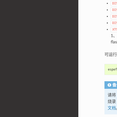
DI
DI
DI
DI
XT
1
fl
可运行
espef
备
请将
烧录
文档