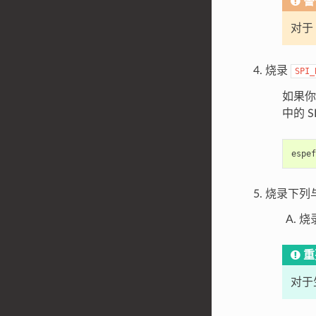
警
对于 
烧录
SPI_
如果
中的 S
espef
烧录下列与 
烧录
重
对于