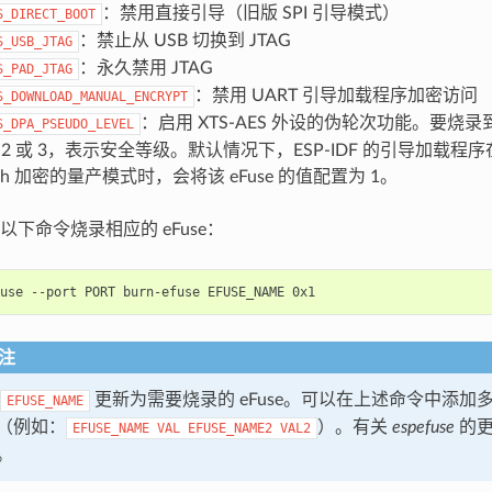
：禁用直接引导（旧版 SPI 引导模式）
S_DIRECT_BOOT
：禁止从 USB 切换到 JTAG
S_USB_JTAG
：永久禁用 JTAG
S_PAD_JTAG
：禁用 UART 引导加载程序加密访问
S_DOWNLOAD_MANUAL_ENCRYPT
：启用 XTS-AES 外设的伪轮次功能。要烧录到
S_DPA_PSEUDO_LEVEL
、2 或 3，表示安全等级。默认情况下，ESP-IDF 的引导加载
ash 加密的量产模式时，会将该 eFuse 的值配置为 1。
以下命令烧录相应的 eFuse：
use
--port
PORT
burn-efuse
EFUSE_NAME
注
更新为需要烧录的 eFuse。可以在上述命令中添加多个 
EFUSE_NAME
（例如：
）。有关
espefuse
的更
EFUSE_NAME
VAL
EFUSE_NAME2
VAL2
。