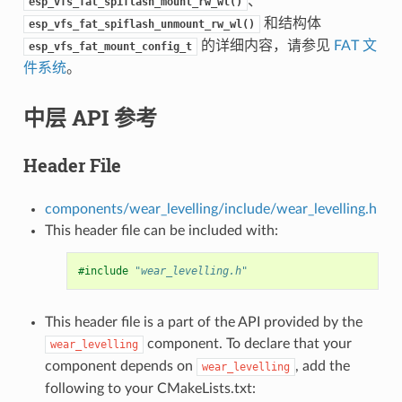
、
esp_vfs_fat_spiflash_mount_rw_wl()
和结构体
esp_vfs_fat_spiflash_unmount_rw_wl()
的详细内容，请参见
FAT 文
esp_vfs_fat_mount_config_t
件系统
。
中层 API 参考
Header File
components/wear_levelling/include/wear_levelling.h
This header file can be included with:
#include
"wear_levelling.h"
This header file is a part of the API provided by the
component. To declare that your
wear_levelling
component depends on
, add the
wear_levelling
following to your CMakeLists.txt: