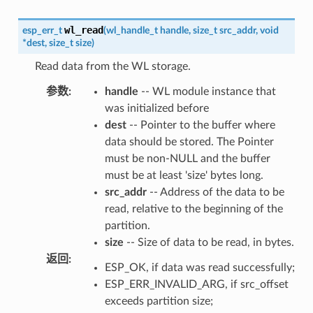
wl_read
esp_err_t
(
wl_handle_t
handle
,
size_t
src_addr
,
void
*
dest
,
size_t
size
)
Read data from the WL storage.
参数
:
handle
-- WL module instance that
was initialized before
dest
-- Pointer to the buffer where
data should be stored. The Pointer
must be non-NULL and the buffer
must be at least 'size' bytes long.
src_addr
-- Address of the data to be
read, relative to the beginning of the
partition.
size
-- Size of data to be read, in bytes.
返回
:
ESP_OK, if data was read successfully;
ESP_ERR_INVALID_ARG, if src_offset
exceeds partition size;