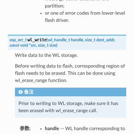
partition;
or one of error codes from lower-level
flash driver.
wl_write
esp_err_t
(
wl_handle_t
handle
,
size_t
dest_addr
,
const
void
*
src
,
size_t
size
)
Write data to the WL storage.
Before writing data to flash, corresponding region of
flash needs to be erased. This can be done using
wl_erase_range function.
备注
Prior to writing to WL storage, make sure it has
been erased with wl_erase_range call.
参数
:
handle
-- WL handle corresponding to