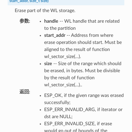
start_addr
,
size_t
size
)
Erase part of the WL storage.
参数
:
handle
-- WL handle that are related
to the partition
start_addr
-- Address from where
erase operation should start. Must be
aligned to the result of function
wl_sector_size(...).
size
-- Size of the range which should
be erased, in bytes. Must be divisible
by the result of function
wl_sector_size(...)..
返回
:
ESP_OK, if the given range was erased
successfully;
ESP_ERR_INVALID_ARG, if iterator or
dst are NULL;
ESP_ERR_INVALID_SIZE, if erase
would go out of bounds of the