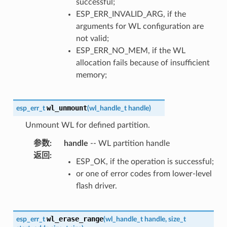
successful;
ESP_ERR_INVALID_ARG, if the
arguments for WL configuration are
not valid;
ESP_ERR_NO_MEM, if the WL
allocation fails because of insufficient
memory;
wl_unmount
esp_err_t
(
wl_handle_t
handle
)
Unmount WL for defined partition.
参数
:
handle
-- WL partition handle
返回
:
ESP_OK, if the operation is successful;
or one of error codes from lower-level
flash driver.
wl_erase_range
esp_err_t
(
wl_handle_t
handle
,
size_t