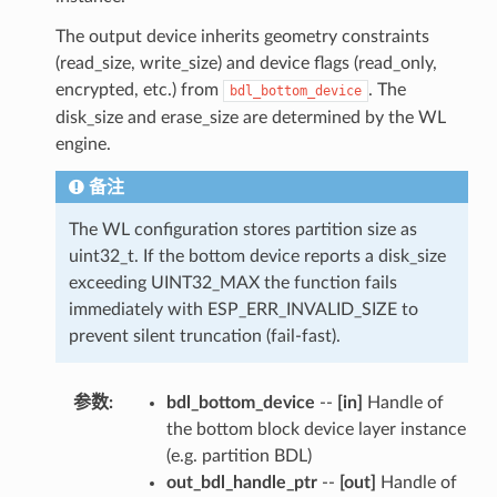
The output device inherits geometry constraints
(read_size, write_size) and device flags (read_only,
encrypted, etc.) from
. The
bdl_bottom_device
disk_size and erase_size are determined by the WL
engine.
备注
The WL configuration stores partition size as
uint32_t. If the bottom device reports a disk_size
exceeding UINT32_MAX the function fails
immediately with ESP_ERR_INVALID_SIZE to
prevent silent truncation (fail-fast).
参数
:
bdl_bottom_device
--
[in]
Handle of
the bottom block device layer instance
(e.g. partition BDL)
out_bdl_handle_ptr
--
[out]
Handle of