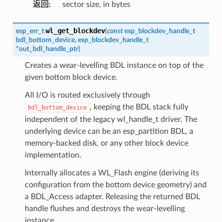
返回
:
sector size, in bytes
wl_get_blockdev
esp_err_t
(
const
esp_blockdev_handle_t
bdl_bottom_device
,
esp_blockdev_handle_t
*
out_bdl_handle_ptr
)
Creates a wear-levelling BDL instance on top of the
given bottom block device.
All I/O is routed exclusively through
, keeping the BDL stack fully
bdl_bottom_device
independent of the legacy wl_handle_t driver. The
underlying device can be an esp_partition BDL, a
memory-backed disk, or any other block device
implementation.
Internally allocates a WL_Flash engine (deriving its
configuration from the bottom device geometry) and
a BDL_Access adapter. Releasing the returned BDL
handle flushes and destroys the wear-levelling
instance.