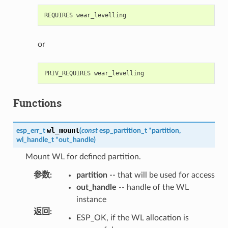
or
Functions
wl_mount
esp_err_t
(
const
esp_partition_t
*
partition
,
wl_handle_t
*
out_handle
)
Mount WL for defined partition.
参数
:
partition
-- that will be used for access
out_handle
-- handle of the WL
instance
返回
:
ESP_OK, if the WL allocation is