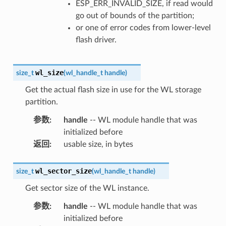
ESP_ERR_INVALID_SIZE, if read would
go out of bounds of the partition;
or one of error codes from lower-level
flash driver.
wl_size
size_t
(
wl_handle_t
handle
)
Get the actual flash size in use for the WL storage
partition.
参数
:
handle
-- WL module handle that was
initialized before
返回
:
usable size, in bytes
wl_sector_size
size_t
(
wl_handle_t
handle
)
Get sector size of the WL instance.
参数
:
handle
-- WL module handle that was
initialized before