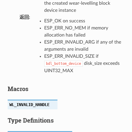
the created wear-levelling block
device instance
返回
:
ESP_OK on success
ESP_ERR_NO_MEM if memory
allocation has failed
ESP_ERR_INVALID_ARG if any of the
arguments are invalid
ESP_ERR_INVALID_SIZE if
disk_size exceeds
bdl_bottom_device
UINT32_MAX
Macros
WL_INVALID_HANDLE
Type Definitions