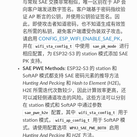
与常规 SAE 交换非常相似，唯一区别在于 AP 会
向客户端发送数字签名。客户端基于密码指纹验
证 AP 断言的公钥，并使用公钥验证签名。因
此，即使攻击者知道密码，也不知道生成有效签
名所需的私钥，避免客户端遭受伪装双子攻击。
请启用
CONFIG_ESP_WIFI_ENABLE_SAE_PK
，
并在
中使用
进行
wifi_sta_config_t
sae_pk_mode
相应配置，为 ESP32-S3 的 station 模式添加 SAE
PK 支持。
SAE PWE Methods
: ESP32-S3 的 station 和
SoftAP 模式都支持 SAE 密码元素的推导方法
Hunting And Pecking
和
Hash to Element (H2E)
。
H2E 所需迭代次数较少，因此计算效率更高，还
可以减轻侧通道攻击的风险。这些方法可以分别
在 station 模式和 SoftAP 中通过参数
配置，其中
用于
sae_pwe_h2e
wifi_sta_config_t
station 模式，
用于 SoftAP 模
wifi_ap_config_t
式。请使用配置选项
启用
WPA3_SAE_PWE_BOTH
Hunting And Pecking
和
H2E
方法。