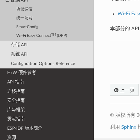
配网 API
协议通信
Wi-Fi Eas
统一配网
SmartConfig
本部分的 AP
TM
Wi-Fi Easy Connect
(DPP)
存储 API
系统 API
Configuration Options Reference
H/W 硬件参考
API 指南
上一页
迁移指南
安全指南
库与框架
© 版权所有 
贡献指南
利用
Sphinx
ESP-IDF 版本简介
资源