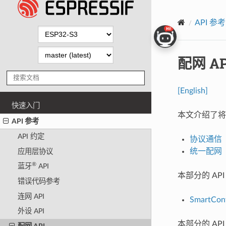
API 参考
配网 AP
[English]
快速入门
本文介绍了
API 参考
API 约定
协议通信
统一配网
应用层协议
®
蓝牙
API
本部分的 API 
错误代码参考
连网 API
SmartConf
外设 API
本部分的 AP