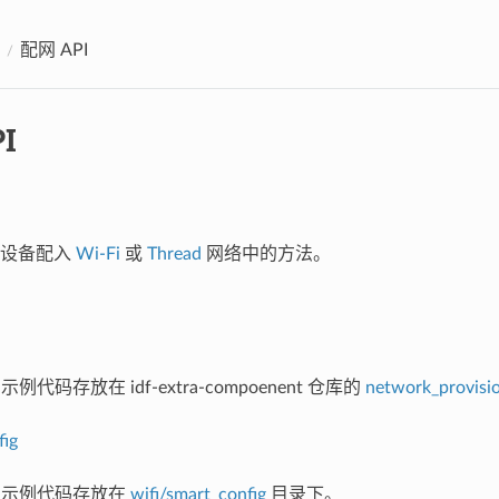
配网 API
I
将设备配入
Wi-Fi
或
Thread
网络中的方法。
示例代码存放在 idf-extra-compoenent 仓库的
network_provisi
ig
I 示例代码存放在
wifi/smart_config
目录下。