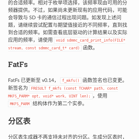
的合适频率。相对于枚举项选择，该频率现由可用的分
频器提供。不过，如果尚未更新现有的应用代码，可能
会导致与 SD 卡的通信过程出现问题。如发现上述问
题，请继续尝试配置与期望值接近的不同频率，直到找
到合适的频率。如需查看底层驱动的计算结果以及实际
应用的频率，请使用
void
sdmmc_card_print_info(FILE*
函数。
stream,
const
sdmmc_card_t*
card)
FatFs
FatFs 已更新至 v0.14，
函数签名也已变更。
f_mkfs()
新签名为
FRESULT
f_mkfs
(const
TCHAR*
path,
const
，使用
MKFS_PARM*
opt,
void*
work,
UINT
len);
结构体作为第二个实参。
MKFS_PARM
分区表
分区表生成器不再支持未对齐的分区。生成分区表时，