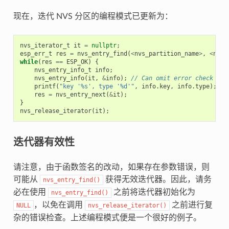
现在，迭代 NVS 分区的编程模式已更新为：
nvs_iterator_t
it
=
nullptr
;
esp_err_t
res
=
nvs_entry_find
(
<
nvs_partition_name
>
,
<
name
while
(
res
==
ESP_OK
)
{
nvs_entry_info_t
info
;
nvs_entry_info
(
it
,
&
info
);
// Can omit error check if 
printf
(
"key '%s', type '%d'"
,
info
.
key
,
info
.
type
);
res
=
nvs_entry_next
(
&
it
);
}
nvs_release_iterator
(
it
);
迭代器有效性
请注意，由于函数签名的改动，如果存在参数错误，则
可能从
获得无效迭代器。因此，请务
nvs_entry_find()
必在使用
之前将迭代器初始化为
nvs_entry_find()
，以免在调用
之前进行复
NULL
nvs_release_iterator()
杂的错误检查。上述编程模式便是一个很好的例子。