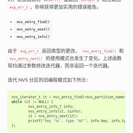
，你将获得更加实用的错误报告。
esp_err_t
nvs_entry_find()
nvs_entry_next()
nvs_entry_info()
由于
返回类型的更改，
和
esp_err_t
nvs_entry_find()
的使用模式也发生了变化。上述函数
nvs_entry_next()
现均通过参数修改迭代器，而非返回一个迭代器。
迭代 NVS 分区的旧编程模式如下所示：
nvs_iterator_t
it
=
nvs_entry_find
(
<
nvs_partition_name
>
,
<
while
(
it
!=
NULL
)
{
nvs_entry_info_t
info
;
nvs_entry_info
(
it
,
&
info
);
it
=
nvs_entry_next
(
it
);
printf
(
"key '%s', type '%d'"
,
info
.
key
,
info
.
type
)
};