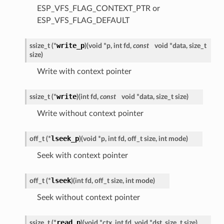
ESP_VFS_FLAG_CONTEXT_PTR or
ESP_VFS_FLAG_DEFAULT
write_p
ssize_t (*
)
(
void *p, int fd,
const
void *data, size_t
size
)
Write with context pointer
write
ssize_t (*
)
(
int fd,
const
void *data, size_t size
)
Write without context pointer
lseek_p
off_t (*
)
(
void *p, int fd, off_t size, int mode
)
Seek with context pointer
lseek
off_t (*
)
(
int fd, off_t size, int mode
)
Seek without context pointer
read_p
ssize_t (*
)
(
void *ctx, int fd, void *dst, size_t size
)