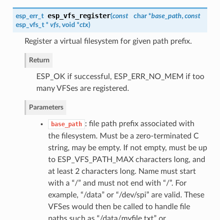
esp_vfs_register
esp_err_t
(
const
char *
base_path
,
const
esp_vfs_t
*
vfs
, void *
ctx
)
Register a virtual filesystem for given path prefix.
Return
ESP_OK if successful, ESP_ERR_NO_MEM if too
many VFSes are registered.
Parameters
: file path prefix associated with
base_path
the filesystem. Must be a zero-terminated C
string, may be empty. If not empty, must be up
to ESP_VFS_PATH_MAX characters long, and
at least 2 characters long. Name must start
with a “/” and must not end with “/”. For
example, “/data” or “/dev/spi” are valid. These
VFSes would then be called to handle file
paths such as “/data/myfile.txt” or