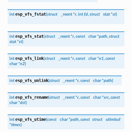
esp_vfs_fstat
int
(
struct
_reent *
r
, int
fd
,
struct
stat *
st
)
esp_vfs_stat
int
(
struct
_reent *
r
,
const
char *
path
,
struct
stat *
st
)
esp_vfs_link
int
(
struct
_reent *
r
,
const
char *
n1
,
const
char *
n2
)
esp_vfs_unlink
int
(
struct
_reent *
r
,
const
char *
path
)
esp_vfs_rename
int
(
struct
_reent *
r
,
const
char *
src
,
const
char *
dst
)
esp_vfs_utime
int
(
const
char *
path
,
const
struct
utimbuf
*
times
)