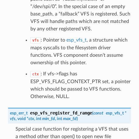
“/dev/spi/0”. In the special case of an empty
base_path, a “fallback” VFS is registered. Such
VFS will handle paths which are not matched
by any other registered VFS.
: Pointer to
esp_vfs_t
, a structure which
vfs
maps syscalls to the filesystem driver
functions. VFS component doesn’t assume
ownership of this pointer.
: If vfs->flags has
ctx
ESP_VFS_FLAG_CONTEXT_PTR set, a pointer
which should be passed to VFS functions.
Otherwise, NULL.
esp_vfs_register_fd_range
esp_err_t
(
const
esp_vfs_t
*
vfs
, void *
ctx
, int
min_fd
, int
max_fd
)
Special case function for registering a VFS that uses
a method other than open() to open new file