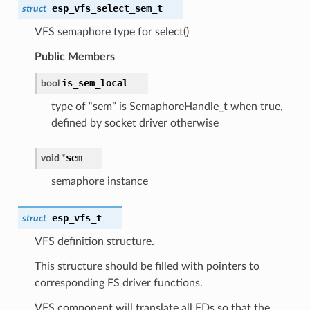
esp_vfs_select_sem_t
struct
VFS semaphore type for select()
Public Members
is_sem_local
bool
type of “sem” is SemaphoreHandle_t when true,
defined by socket driver otherwise
sem
void *
semaphore instance
esp_vfs_t
struct
VFS definition structure.
This structure should be filled with pointers to
corresponding FS driver functions.
VFS component will translate all FDs so that the