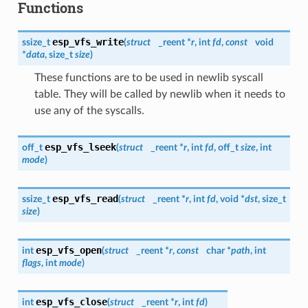
Functions
esp_vfs_write
ssize_t
(
struct
_reent *
r
, int
fd
,
const
void
*
data
, size_t
size
)
These functions are to be used in newlib syscall
table. They will be called by newlib when it needs to
use any of the syscalls.
esp_vfs_lseek
off_t
(
struct
_reent *
r
, int
fd
, off_t
size
, int
mode
)
esp_vfs_read
ssize_t
(
struct
_reent *
r
, int
fd
, void *
dst
, size_t
size
)
esp_vfs_open
int
(
struct
_reent *
r
,
const
char *
path
, int
flags
, int
mode
)
esp_vfs_close
int
(
struct
_reent *
r
, int
fd
)