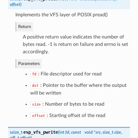
offset
)
Implements the VFS layer of POSIX pread()
Return
A positive return value indicates the number of
bytes read. -1 is return on failure and errno is set
accordingly.
Parameters
: File descriptor used for read
fd
: Pointer to the buffer where the output
dst
will be written
: Number of bytes to be read
size
: Starting offset of the read
offset
esp_vfs_pwrite
ssize_t
(
int
fd
,
const
void *
src
, size_t
size
,
off_t
offset
)