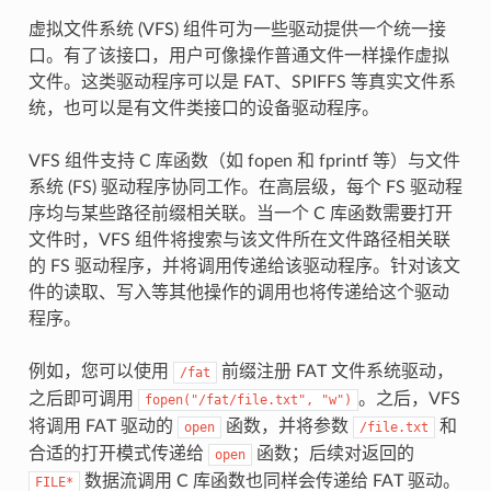
虚拟文件系统 (VFS) 组件可为一些驱动提供一个统一接
口。有了该接口，用户可像操作普通文件一样操作虚拟
文件。这类驱动程序可以是 FAT、SPIFFS 等真实文件系
统，也可以是有文件类接口的设备驱动程序。
VFS 组件支持 C 库函数（如 fopen 和 fprintf 等）与文件
系统 (FS) 驱动程序协同工作。在高层级，每个 FS 驱动程
序均与某些路径前缀相关联。当一个 C 库函数需要打开
文件时，VFS 组件将搜索与该文件所在文件路径相关联
的 FS 驱动程序，并将调用传递给该驱动程序。针对该文
件的读取、写入等其他操作的调用也将传递给这个驱动
程序。
例如，您可以使用
前缀注册 FAT 文件系统驱动，
/fat
之后即可调用
。之后，VFS
fopen("/fat/file.txt",
"w")
将调用 FAT 驱动的
函数，并将参数
和
open
/file.txt
合适的打开模式传递给
函数；后续对返回的
open
数据流调用 C 库函数也同样会传递给 FAT 驱动。
FILE*