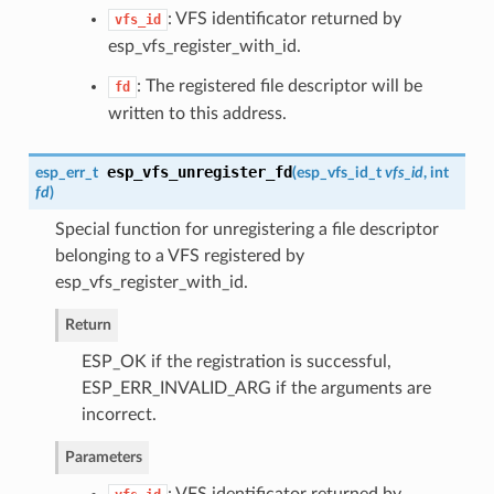
: VFS identificator returned by
vfs_id
esp_vfs_register_with_id.
: The registered file descriptor will be
fd
written to this address.
esp_vfs_unregister_fd
esp_err_t
(
esp_vfs_id_t
vfs_id
, int
fd
)
Special function for unregistering a file descriptor
belonging to a VFS registered by
esp_vfs_register_with_id.
Return
ESP_OK if the registration is successful,
ESP_ERR_INVALID_ARG if the arguments are
incorrect.
Parameters