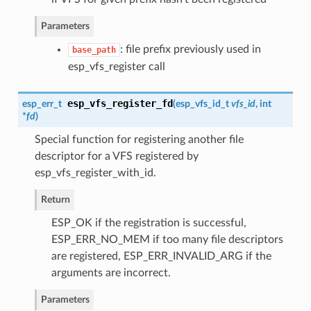
Parameters
: file prefix previously used in
base_path
esp_vfs_register call
esp_vfs_register_fd
esp_err_t
(
esp_vfs_id_t
vfs_id
, int
*
fd
)
Special function for registering another file
descriptor for a VFS registered by
esp_vfs_register_with_id.
Return
ESP_OK if the registration is successful,
ESP_ERR_NO_MEM if too many file descriptors
are registered, ESP_ERR_INVALID_ARG if the
arguments are incorrect.
Parameters