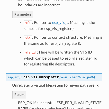
boundaries are incorrect.
Parameters
: Pointer to
esp_vfs_t
. Meaning is the
vfs
same as for esp_vfs_register().
: Pointer to context structure. Meaning is
ctx
the same as for esp_vfs_register().
: Here will be written the VFS ID
vfs_id
which can be passed to esp_vfs_register_fd
for registering file descriptors.
esp_vfs_unregister
esp_err_t
(
const
char *
base_path
)
Unregister a virtual filesystem for given path prefix
Return
ESP_OK if successful, ESP_ERR_INVALID_STATE
if VFS for given prefix hasn’t been registered