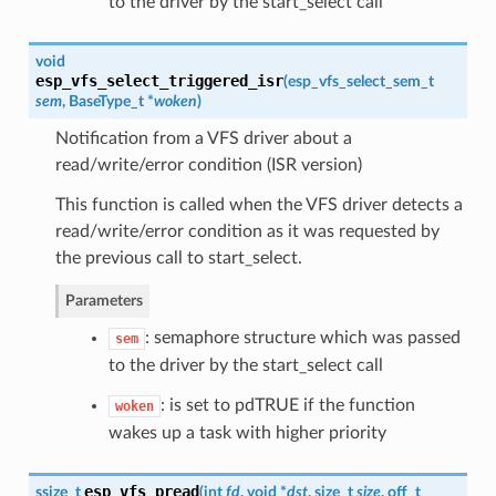
to the driver by the start_select call
void
esp_vfs_select_triggered_isr
(
esp_vfs_select_sem_t
sem
, BaseType_t *
woken
)
Notification from a VFS driver about a
read/write/error condition (ISR version)
This function is called when the VFS driver detects a
read/write/error condition as it was requested by
the previous call to start_select.
Parameters
: semaphore structure which was passed
sem
to the driver by the start_select call
: is set to pdTRUE if the function
woken
wakes up a task with higher priority
esp_vfs_pread
ssize_t
(
int
fd
, void *
dst
, size_t
size
, off_t