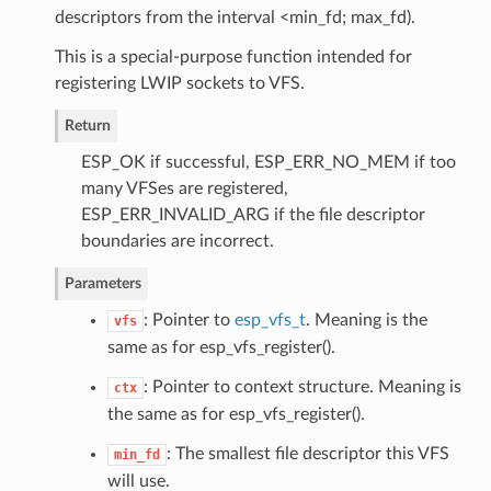
descriptors from the interval <min_fd; max_fd).
This is a special-purpose function intended for
registering LWIP sockets to VFS.
Return
ESP_OK if successful, ESP_ERR_NO_MEM if too
many VFSes are registered,
ESP_ERR_INVALID_ARG if the file descriptor
boundaries are incorrect.
Parameters
: Pointer to
esp_vfs_t
. Meaning is the
vfs
same as for esp_vfs_register().
: Pointer to context structure. Meaning is
ctx
the same as for esp_vfs_register().
: The smallest file descriptor this VFS
min_fd
will use.