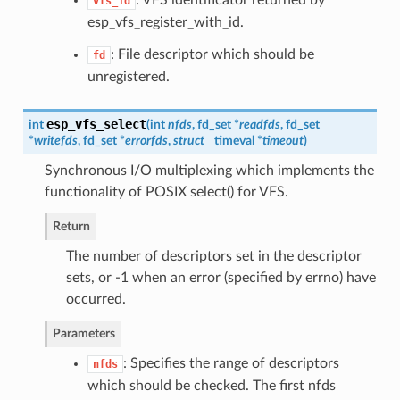
: VFS identificator returned by
vfs_id
esp_vfs_register_with_id.
: File descriptor which should be
fd
unregistered.
esp_vfs_select
int
(
int
nfds
, fd_set *
readfds
, fd_set
*
writefds
, fd_set *
errorfds
,
struct
timeval *
timeout
)
Synchronous I/O multiplexing which implements the
functionality of POSIX select() for VFS.
Return
The number of descriptors set in the descriptor
sets, or -1 when an error (specified by errno) have
occurred.
Parameters
: Specifies the range of descriptors
nfds
which should be checked. The first nfds