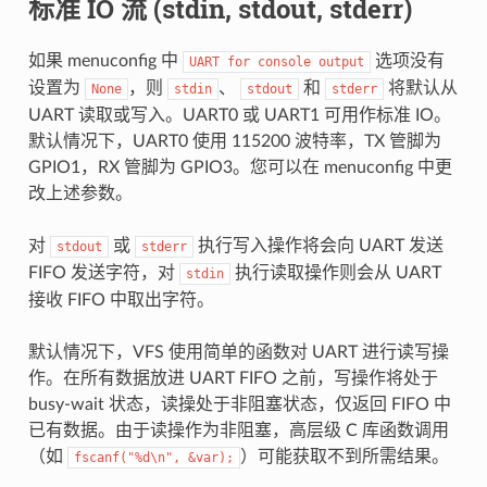
标准 IO 流 (stdin, stdout, stderr)
如果 menuconfig 中
选项没有
UART
for
console
output
设置为
，则
、
和
将默认从
None
stdin
stdout
stderr
UART 读取或写入。UART0 或 UART1 可用作标准 IO。
默认情况下，UART0 使用 115200 波特率，TX 管脚为
GPIO1，RX 管脚为 GPIO3。您可以在 menuconfig 中更
改上述参数。
对
或
执行写入操作将会向 UART 发送
stdout
stderr
FIFO 发送字符，对
执行读取操作则会从 UART
stdin
接收 FIFO 中取出字符。
默认情况下，VFS 使用简单的函数对 UART 进行读写操
作。在所有数据放进 UART FIFO 之前，写操作将处于
busy-wait 状态，读操处于非阻塞状态，仅返回 FIFO 中
已有数据。由于读操作为非阻塞，高层级 C 库函数调用
（如
）可能获取不到所需结果。
fscanf("%d\n",
&var);