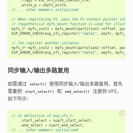
.
flags
=
ESP_VFS_FLAG_CONTEXT_PTR
,
.
write_p
=
&
myfs_write
,
// ... other members initialized
// When registering FS, pass the FS context pointer into t
// (hypothetical myfs_mount function is used for illustrat
myfs_t
*
myfs_inst1
=
myfs_mount
(
partition1
->
offset
,
partit
ESP_ERROR_CHECK
(
esp_vfs_register
(
"/data1"
,
&
myfs
,
myfs_ins
// Can register another instance:
myfs_t
*
myfs_inst2
=
myfs_mount
(
partition2
->
offset
,
partit
ESP_ERROR_CHECK
(
esp_vfs_register
(
"/data2"
,
&
myfs
,
myfs_ins
同步输入/输出多路复用
如需通过
使用同步输入/输出多路复用，首先
select()
需要把
和
注册到 VFS，
start_select()
end_select()
如下所示：
// In definition of esp_vfs_t:
.
start_select
=
&
uart_start_select
,
.
end_select
=
&
uart_end_select
,
// ... other members initialized