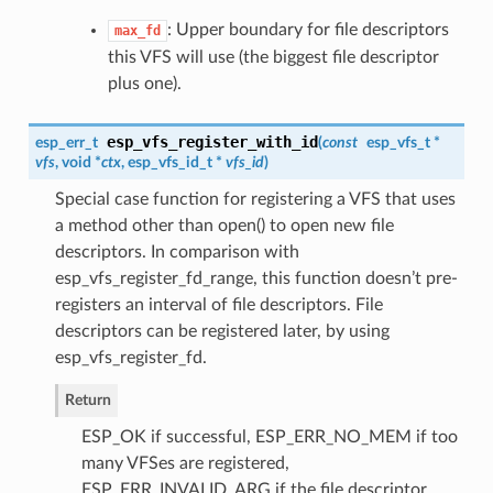
: Upper boundary for file descriptors
max_fd
this VFS will use (the biggest file descriptor
plus one).
esp_vfs_register_with_id
esp_err_t
(
const
esp_vfs_t
*
vfs
, void *
ctx
,
esp_vfs_id_t
*
vfs_id
)
Special case function for registering a VFS that uses
a method other than open() to open new file
descriptors. In comparison with
esp_vfs_register_fd_range, this function doesn’t pre-
registers an interval of file descriptors. File
descriptors can be registered later, by using
esp_vfs_register_fd.
Return
ESP_OK if successful, ESP_ERR_NO_MEM if too
many VFSes are registered,
ESP_ERR_INVALID_ARG if the file descriptor