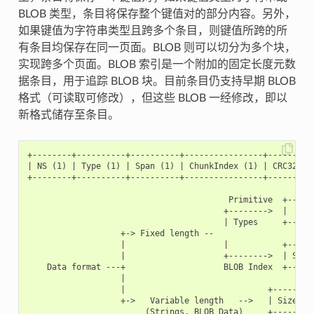
BLOB 类型，条目将保存整个键值对的部分内容。另外，
如果键值为字符串类型且跨多个条目，则键值所跨的所
有条目均保存在同一页面。BLOB 则可以切分为多个块，
实现跨多个页面。BLOB 索引是一个附加的固定长度元数
据条目，用于追踪 BLOB 块。目前条目仍支持早期 BLOB
格式（可读取可修改），但这些 BLOB 一经修改，即以
新格式储存至条目。
+--------+----------+----------+----------------+----------
| NS (1) | Type (1) | Span (1) | ChunkIndex (1) | CRC32 (4)
+--------+----------+----------+----------------+----------
                                         Primitive  +------
                                        +-------->  |     D
                                        | Types     +------
                   +-> Fixed length --

                   |                    |           +------
                   |                    +-------->  | Size(
    Data format ---+                    BLOB Index  +------
                   |

                   |                             +---------
                   +->   Variable length   -->   | Size (2)