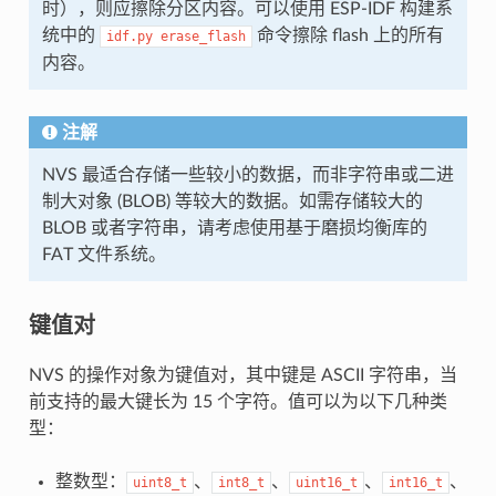
时），则应擦除分区内容。可以使用 ESP-IDF 构建系
统中的
命令擦除 flash 上的所有
idf.py
erase_flash
内容。
注解
NVS 最适合存储一些较小的数据，而非字符串或二进
制大对象 (BLOB) 等较大的数据。如需存储较大的
BLOB 或者字符串，请考虑使用基于磨损均衡库的
FAT 文件系统。
键值对
NVS 的操作对象为键值对，其中键是 ASCII 字符串，当
前支持的最大键长为 15 个字符。值可以为以下几种类
型：
整数型：
、
、
、
、
uint8_t
int8_t
uint16_t
int16_t