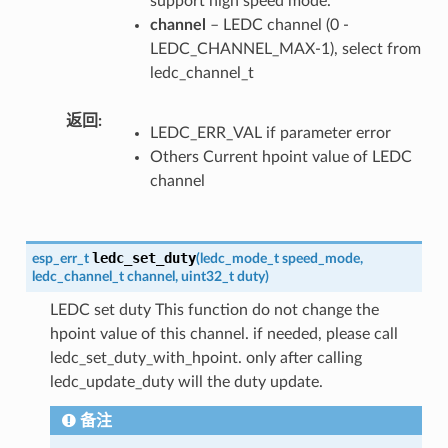
support high speed mode.
channel
– LEDC channel (0 -
LEDC_CHANNEL_MAX-1), select from
ledc_channel_t
返回
LEDC_ERR_VAL if parameter error
Others Current hpoint value of LEDC
channel
ledc_set_duty
esp_err_t
(
ledc_mode_t
speed_mode
,
ledc_channel_t
channel
,
uint32_t
duty
)
LEDC set duty This function do not change the
hpoint value of this channel. if needed, please call
ledc_set_duty_with_hpoint. only after calling
ledc_update_duty will the duty update.
备注