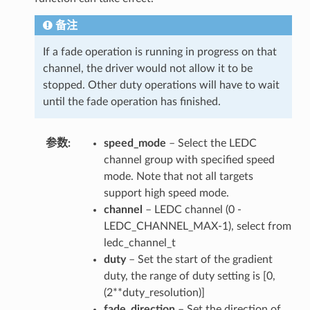
备注
If a fade operation is running in progress on that
channel, the driver would not allow it to be
stopped. Other duty operations will have to wait
until the fade operation has finished.
参数
speed_mode
– Select the LEDC
channel group with specified speed
mode. Note that not all targets
support high speed mode.
channel
– LEDC channel (0 -
LEDC_CHANNEL_MAX-1), select from
ledc_channel_t
duty
– Set the start of the gradient
duty, the range of duty setting is [0,
(2**duty_resolution)]
fade_direction
– Set the direction of