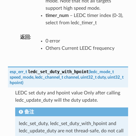
mode. Note that not all targets
support high speed mode.
timer_num
– LEDC timer index (0-3),
select from ledc_timer_t
返回
0 error
Others Current LEDC frequency
ledc_set_duty_with_hpoint
esp_err_t
(
ledc_mode_t
speed_mode
,
ledc_channel_t
channel
,
uint32_t
duty
,
uint32_t
hpoint
)
LEDC set duty and hpoint value Only after calling
ledc_update_duty will the duty update.
备注
ledc_set_duty, ledc_set_duty_with_hpoint and
ledc_update_duty are not thread-safe, do not call