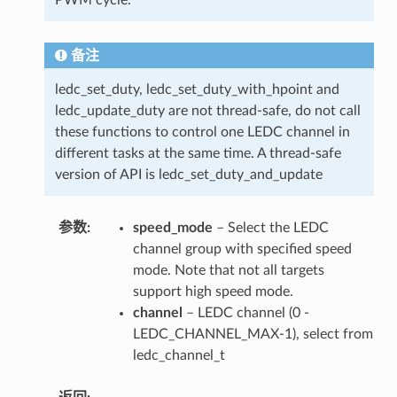
备注
ledc_set_duty, ledc_set_duty_with_hpoint and
ledc_update_duty are not thread-safe, do not call
these functions to control one LEDC channel in
different tasks at the same time. A thread-safe
version of API is ledc_set_duty_and_update
参数
speed_mode
– Select the LEDC
channel group with specified speed
mode. Note that not all targets
support high speed mode.
channel
– LEDC channel (0 -
LEDC_CHANNEL_MAX-1), select from
ledc_channel_t