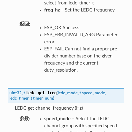
select from ledc_timer_t
freq_hz
– Set the LEDC frequency
返回
ESP_OK Success
ESP_ERR_INVALID_ARG Parameter
error
ESP_FAIL Can not find a proper pre-
divider number base on the given
frequency and the current
duty_resolution.
ledc_get_freq
uint32_t
(
ledc_mode_t
speed_mode
,
ledc_timer_t
timer_num
)
LEDC get channel frequency (Hz)
参数
speed_mode
– Select the LEDC
channel group with specified speed