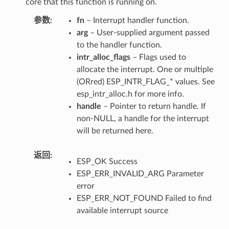
core that this function is running on.
参数
fn
– Interrupt handler function.
arg
– User-supplied argument passed
to the handler function.
intr_alloc_flags
– Flags used to
allocate the interrupt. One or multiple
(ORred) ESP_INTR_FLAG_* values. See
esp_intr_alloc.h for more info.
handle
– Pointer to return handle. If
non-NULL, a handle for the interrupt
will be returned here.
返回
ESP_OK Success
ESP_ERR_INVALID_ARG Parameter
error
ESP_ERR_NOT_FOUND Failed to find
available interrupt source