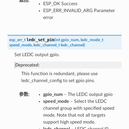
返回
ESP_OK Success
ESP_ERR_INVALID_ARG Parameter
error
ledc_set_pin
esp_err_t
(
int
gpio_num
,
ledc_mode_t
speed_mode
,
ledc_channel_t
ledc_channel
)
Set LEDC output gpio.
Deprecated:
This function is redundant, please use
ledc_channel_config to set gpio pins.
参数
gpio_num
– The LEDC output gpio
speed_mode
– Select the LEDC
channel group with specified speed
mode. Note that not all targets
support high speed mode.
ledc_channel
– LEDC channel (0 -