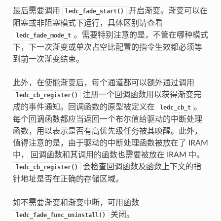
最后需要调用
开启渐变。渐变可以在
ledc_fade_start()
阻塞或非阻塞模式下运行，具体区别请查看
。需要特别注意的是，不管在哪种模式
ledc_fade_mode_t
下，下一次渐变或单次占空比配置的指令生效都必须等
到前一次渐变结束。
此外，在使能渐变后，每个通道都可以额外通过调用
注册一个回调函数用以获得渐变完
ledc_cb_register()
成的事件通知。回调函数的原型被定义在
。
ledc_cb_t
每个回调函数都应当返回一个布尔值给驱动的中断处理
函数，用以表示是否有高优先级任务被其唤醒。此外，
值得注意的是，由于驱动的中断处理函数被放在了 IRAM
中， 回调函数和其调用的函数也需要被放在 IRAM 中。
会检查回调函数及函数上下文的指
ledc_cb_register()
针地址是否在正确的存储区域。
如不需要渐变和渐变中断，可用函数
关闭。
ledc_fade_func_uninstall()