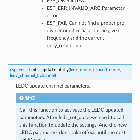
ESP_OK Success
ESP_ERR_INVALID_ARG Parameter
error
ESP_FAIL Can not find a proper pre-
divider number base on the given
frequency and the current
duty_resolution.
ledc_update_duty
esp_err_t
(
ledc_mode_t
speed_mode
,
ledc_channel_t
channel
)
LEDC update channel parameters.
备注
Call this function to activate the LEDC updated
parameters. After ledc_set_duty, we need to call
this function to update the settings. And the new
LEDC parameters don’t take effect until the next
PWM cycle.