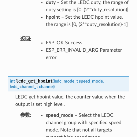
duty
– Set the LEDC duty, the range of
duty setting is [0, (2**duty_resolution)]
hpoint
– Set the LEDC hpoint value,
the range is [0, (2**duty_resolution)-1]
返回
ESP_OK Success
ESP_ERR_INVALID_ARG Parameter
error
ledc_get_hpoint
int
(
ledc_mode_t
speed_mode
,
ledc_channel_t
channel
)
LEDC get hpoint value, the counter value when the
output is set high level.
参数
speed_mode
– Select the LEDC
channel group with specified speed
mode. Note that not all targets