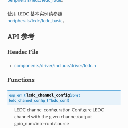
peripherals/ledc/ledc_fade
。
使用 LEDC 基本实例请参照
peripherals/ledc/ledc_basic
。
API 参考
Header File
components/driver/include/driver/ledc.h
Functions
ledc_channel_config
esp_err_t
(
const
ledc_channel_config_t
*
ledc_conf
)
LEDC channel configuration Configure LEDC
channel with the given channel/output
gpio_num/interrupt/source