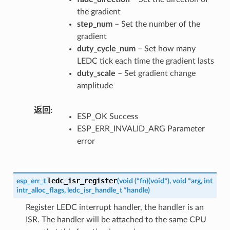
the gradient
step_num
– Set the number of the
gradient
duty_cycle_num
– Set how many
LEDC tick each time the gradient lasts
duty_scale
– Set gradient change
amplitude
返回
ESP_OK Success
ESP_ERR_INVALID_ARG Parameter
error
ledc_isr_register
esp_err_t
(
void
(
*
fn
)
(
void
*
)
,
void
*
arg
,
int
intr_alloc_flags
,
ledc_isr_handle_t
*
handle
)
Register LEDC interrupt handler, the handler is an
ISR. The handler will be attached to the same CPU