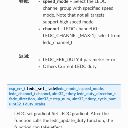
参数
speed_mode
– Select the LEDC
channel group with specified speed
mode. Note that not all targets
support high speed mode.
channel
– LEDC channel (0 -
LEDC_CHANNEL_MAX-1), select from
ledc_channel_t
返回
LEDC_ERR_DUTY if parameter error
Others Current LEDC duty
ledc_set_fade
esp_err_t
(
ledc_mode_t
speed_mode
,
ledc_channel_t
channel
,
uint32_t
duty
,
ledc_duty_direction_t
fade_direction
,
uint32_t
step_num
,
uint32_t
duty_cycle_num
,
uint32_t
duty_scale
)
LEDC set gradient Set LEDC gradient, After the
function calls the ledc_update_duty function, the
function can take effect.