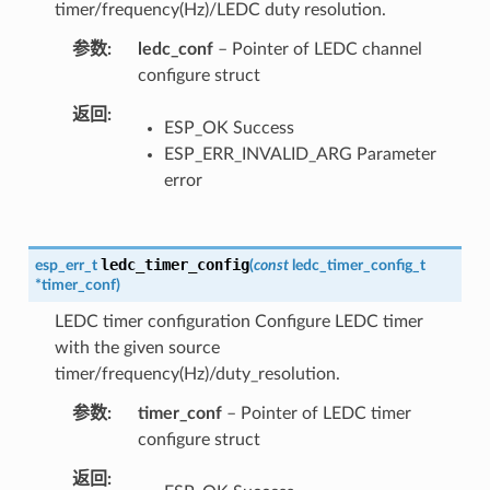
timer/frequency(Hz)/LEDC duty resolution.
参数
ledc_conf
– Pointer of LEDC channel
configure struct
返回
ESP_OK Success
ESP_ERR_INVALID_ARG Parameter
error
ledc_timer_config
esp_err_t
(
const
ledc_timer_config_t
*
timer_conf
)
LEDC timer configuration Configure LEDC timer
with the given source
timer/frequency(Hz)/duty_resolution.
参数
timer_conf
– Pointer of LEDC timer
configure struct
返回