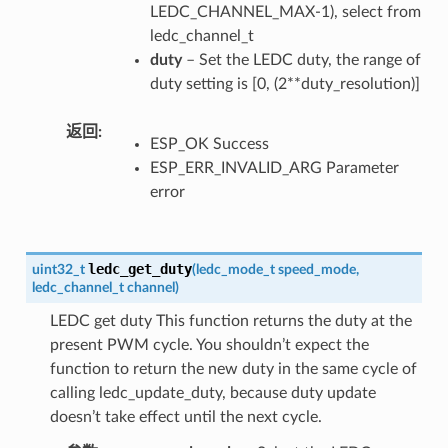
LEDC_CHANNEL_MAX-1), select from
ledc_channel_t
duty
– Set the LEDC duty, the range of
duty setting is [0, (2**duty_resolution)]
返回
ESP_OK Success
ESP_ERR_INVALID_ARG Parameter
error
ledc_get_duty
uint32_t
(
ledc_mode_t
speed_mode
,
ledc_channel_t
channel
)
LEDC get duty This function returns the duty at the
present PWM cycle. You shouldn’t expect the
function to return the new duty in the same cycle of
calling ledc_update_duty, because duty update
doesn’t take effect until the next cycle.