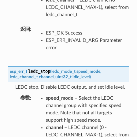
LEDC_CHANNEL_MAX-1), select from
ledc_channel_t
返回
ESP_OK Success
ESP_ERR_INVALID_ARG Parameter
error
ledc_stop
esp_err_t
(
ledc_mode_t
speed_mode
,
ledc_channel_t
channel
,
uint32_t
idle_level
)
LEDC stop. Disable LEDC output, and set idle level.
参数
speed_mode
– Select the LEDC
channel group with specified speed
mode. Note that not all targets
support high speed mode.
channel
– LEDC channel (0 -
LEDC_CHANNEL_MAX-1), select from