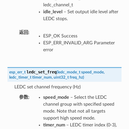
ledc_channel_t
idle_level
– Set output idle level after
LEDC stops.
返回
ESP_OK Success
ESP_ERR_INVALID_ARG Parameter
error
ledc_set_freq
esp_err_t
(
ledc_mode_t
speed_mode
,
ledc_timer_t
timer_num
,
uint32_t
freq_hz
)
LEDC set channel frequency (Hz)
参数
speed_mode
– Select the LEDC
channel group with specified speed
mode. Note that not all targets
support high speed mode.
timer_num
– LEDC timer index (0-3),