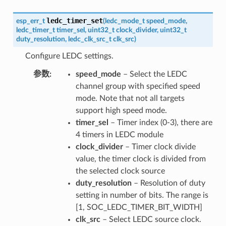
ledc_timer_set
esp_err_t
(
ledc_mode_t
speed_mode
,
ledc_timer_t
timer_sel
,
uint32_t
clock_divider
,
uint32_t
duty_resolution
,
ledc_clk_src_t
clk_src
)
Configure LEDC settings.
参数
speed_mode
– Select the LEDC
channel group with specified speed
mode. Note that not all targets
support high speed mode.
timer_sel
– Timer index (0-3), there are
4 timers in LEDC module
clock_divider
– Timer clock divide
value, the timer clock is divided from
the selected clock source
duty_resolution
– Resolution of duty
setting in number of bits. The range is
[1, SOC_LEDC_TIMER_BIT_WIDTH]
clk_src
– Select LEDC source clock.