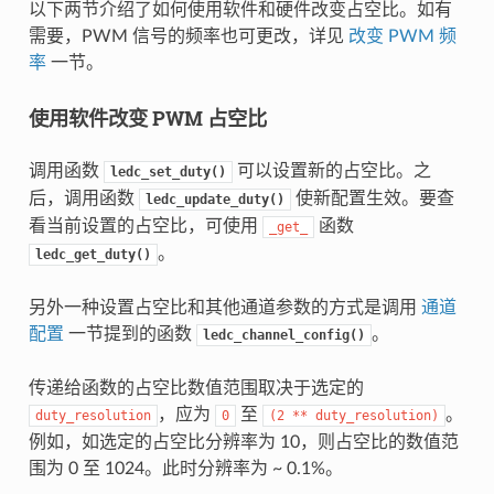
以下两节介绍了如何使用软件和硬件改变占空比。如有
需要，PWM 信号的频率也可更改，详见
改变 PWM 频
率
一节。
使用软件改变 PWM 占空比
调用函数
可以设置新的占空比。之
ledc_set_duty()
后，调用函数
使新配置生效。要查
ledc_update_duty()
看当前设置的占空比，可使用
函数
_get_
。
ledc_get_duty()
另外一种设置占空比和其他通道参数的方式是调用
通道
配置
一节提到的函数
。
ledc_channel_config()
传递给函数的占空比数值范围取决于选定的
，应为
至
。
duty_resolution
0
(2
**
duty_resolution)
例如，如选定的占空比分辨率为 10，则占空比的数值范
围为 0 至 1024。此时分辨率为 ~ 0.1%。