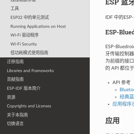
ESP 蓝
工具
IDF 中的ES
ESP32 中的单元测试
Running Applications on Host
ESP-Blued
Wi-Fi 驱动程序
Wi-Fi Security
ESP-Blued
低功耗模式使用指南
牙传输控制器层
为前缀的接口
迁移指南
的 API 都位
Libraries and Frameworks
贡献指南
API 参考
ESP-IDF 版本简介
Bluet
经典蓝
资源
应用程序
Copyrights and Licenses
关于本指南
应用
切换语言