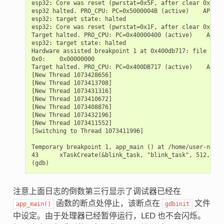
esp32: Core was reset (pwrstat=0x5F, after clear 0x0F).

esp32 halted. PRO_CPU: PC=0x5000004B (active)    APP_CP
esp32: target state: halted

esp32: Core was reset (pwrstat=0x1F, after clear 0x0F).

Target halted. PRO_CPU: PC=0x40000400 (active)    APP_C
esp32: target state: halted

Hardware assisted breakpoint 1 at 0x400db717: file /hom
0x0:    0x00000000

Target halted. PRO_CPU: PC=0x400DB717 (active)    APP_C
[New Thread 1073428656]

[New Thread 1073413708]

[New Thread 1073431316]

[New Thread 1073410672]

[New Thread 1073408876]

[New Thread 1073432196]

[New Thread 1073411552]

[Switching to Thread 1073411996]

Temporary breakpoint 1, app_main () at /home/user-name/
43      xTaskCreate(&blink_task, "blink_task", 512, NUL
注意上面日志的倒数第三行显示了调试器已经在
函数的断点处停止，该断点在
文件
app_main()
gdbinit
中设定。由于处理器已经暂停运行，LED 也不会闪烁。