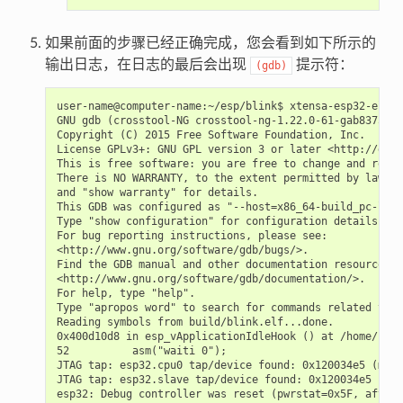
如果前面的步骤已经正确完成，您会看到如下所示的
输出日志，在日志的最后会出现
提示符：
(gdb)
user-name@computer-name:~/esp/blink$ xtensa-esp32-elf-g
GNU gdb (crosstool-NG crosstool-ng-1.22.0-61-gab8375a) 
Copyright (C) 2015 Free Software Foundation, Inc.

License GPLv3+: GNU GPL version 3 or later <http://gnu.
This is free software: you are free to change and redis
There is NO WARRANTY, to the extent permitted by law.  
and "show warranty" for details.

This GDB was configured as "--host=x86_64-build_pc-linu
Type "show configuration" for configuration details.

For bug reporting instructions, please see:

<http://www.gnu.org/software/gdb/bugs/>.

Find the GDB manual and other documentation resources o
<http://www.gnu.org/software/gdb/documentation/>.

For help, type "help".

Type "apropos word" to search for commands related to "
Reading symbols from build/blink.elf...done.

0x400d10d8 in esp_vApplicationIdleHook () at /home/user
52          asm("waiti 0");

JTAG tap: esp32.cpu0 tap/device found: 0x120034e5 (mfg:
JTAG tap: esp32.slave tap/device found: 0x120034e5 (mfg
esp32: Debug controller was reset (pwrstat=0x5F, after 