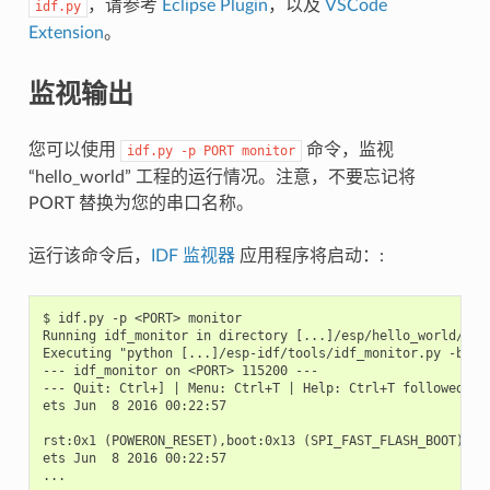
，请参考
Eclipse Plugin
，以及
VSCode
idf.py
Extension
。
监视输出
您可以使用
命令，监视
idf.py
-p
PORT
monitor
“hello_world” 工程的运行情况。注意，不要忘记将
PORT 替换为您的串口名称。
运行该命令后，
IDF 监视器
应用程序将启动：:
$ idf.py -p <PORT> monitor

Running idf_monitor in directory [...]/esp/hello_world/buil
Executing "python [...]/esp-idf/tools/idf_monitor.py -b 11
--- idf_monitor on <PORT> 115200 ---

--- Quit: Ctrl+] | Menu: Ctrl+T | Help: Ctrl+T followed by 
ets Jun  8 2016 00:22:57

rst:0x1 (POWERON_RESET),boot:0x13 (SPI_FAST_FLASH_BOOT)

ets Jun  8 2016 00:22:57
