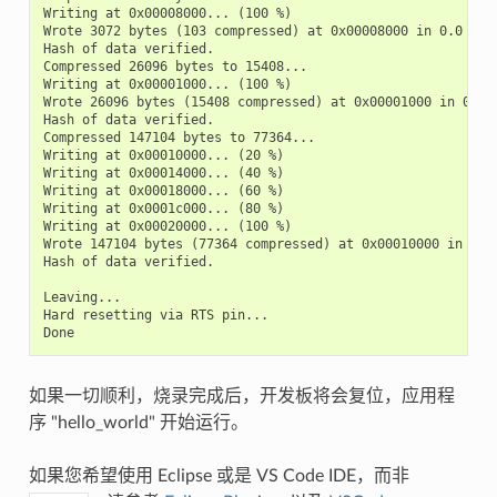
Writing at 0x00008000... (100 %)

Wrote 3072 bytes (103 compressed) at 0x00008000 in 0.0 seco
Hash of data verified.

Compressed 26096 bytes to 15408...

Writing at 0x00001000... (100 %)

Wrote 26096 bytes (15408 compressed) at 0x00001000 in 0.4 s
Hash of data verified.

Compressed 147104 bytes to 77364...

Writing at 0x00010000... (20 %)

Writing at 0x00014000... (40 %)

Writing at 0x00018000... (60 %)

Writing at 0x0001c000... (80 %)

Writing at 0x00020000... (100 %)

Wrote 147104 bytes (77364 compressed) at 0x00010000 in 1.9 
Hash of data verified.

Leaving...

Hard resetting via RTS pin...

如果一切顺利，烧录完成后，开发板将会复位，应用程
序 "hello_world" 开始运行。
如果您希望使用 Eclipse 或是 VS Code IDE，而非