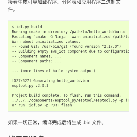
接着生成引导加载程序、分区表和应用程序二进制文
件。
$ idf.py build

Running cmake in directory /path/to/hello_world/build

Executing "cmake -G Ninja --warn-uninitialized /path/to/hel
Warn about uninitialized values.

-- Found Git: /usr/bin/git (found version "2.17.0")

-- Building empty aws_iot component due to configuration

-- Component names: ...

-- Component paths: ...

... (more lines of build system output)

[527/527] Generating hello_world.bin

esptool.py v2.3.1

Project build complete. To flash, run this command:

../../../components/esptool_py/esptool/esptool.py -p (PORT
如果一切正常，编译完成后将生成 .bin 文件。