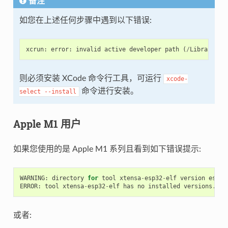
备注
如您在上述任何步骤中遇到以下错误:
xcrun
:
error
:
invalid
active
developer
path
(
/
Library
/
De
则必须安装 XCode 命令行工具，可运行
xcode-
命令进行安装。
select
--install
Apple M1 用户
如果您使用的是 Apple M1 系列且看到如下错误提示:
WARNING
:
directory
for
tool
xtensa
-
esp32
-
elf
version
esp
-
2
ERROR
:
tool
xtensa
-
esp32
-
elf
has
no
installed
versions
.
Pl
或者: