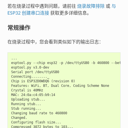
若在烧录过程中遇到问题，请前往
烧录故障排除
或
与
ESP32 创建串口连接
获取更多详细信息。
常规操作
在烧录过程中，您会看到类似如下的输出日志：
...

esptool.py --chip esp32 -p /dev/ttyUSB0 -b 460800 --before
esptool.py v3.0-dev

Serial port /dev/ttyUSB0

Connecting........_

Chip is ESP32D0WDQ6 (revision 0)

Features: WiFi, BT, Dual Core, Coding Scheme None

Crystal is 40MHz

MAC: 24:0a:c4:05:b9:14

Uploading stub...

Running stub...

Stub running...

Changing baud rate to 460800

Changed.

Configuring flash size...

Compressed 3072 bytes to 103...
