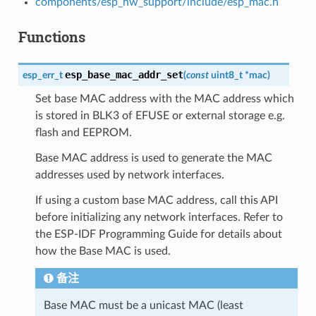
components/esp_hw_support/include/esp_mac.h
Functions
esp_base_mac_addr_set
esp_err_t
(
const
uint8_t
*
mac
)
Set base MAC address with the MAC address which
is stored in BLK3 of EFUSE or external storage e.g.
flash and EEPROM.
Base MAC address is used to generate the MAC
addresses used by network interfaces.
If using a custom base MAC address, call this API
before initializing any network interfaces. Refer to
the ESP-IDF Programming Guide for details about
how the Base MAC is used.
备注
Base MAC must be a unicast MAC (least