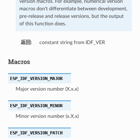
version macros. For example, numerical version
macros don't differentiate between development,
pre-release and release versions, but the output
of this function does.
返回
constant string from IDF_VER
Macros
ESP_IDF_VERSION_MAJOR
Major version number (X.x.x)
ESP_IDF_VERSION_MINOR
Minor version number (x.X.x)
ESP_IDF_VERSION_PATCH