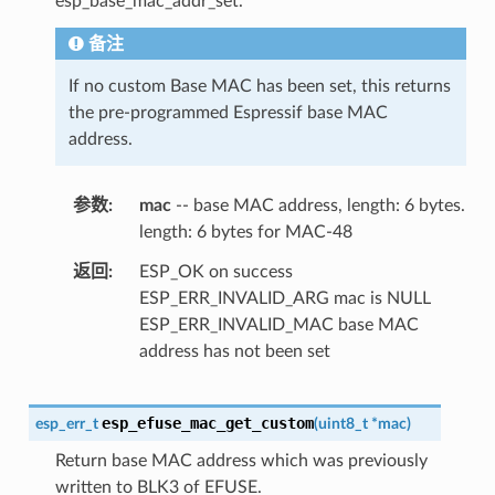
esp_base_mac_addr_set.
备注
If no custom Base MAC has been set, this returns
the pre-programmed Espressif base MAC
address.
参数
mac
-- base MAC address, length: 6 bytes.
length: 6 bytes for MAC-48
返回
ESP_OK on success
ESP_ERR_INVALID_ARG mac is NULL
ESP_ERR_INVALID_MAC base MAC
address has not been set
esp_efuse_mac_get_custom
esp_err_t
(
uint8_t
*
mac
)
Return base MAC address which was previously
written to BLK3 of EFUSE.