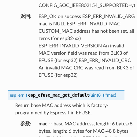
CONFIG_SOC_IEEE802154_SUPPORTED=y)
返回
ESP_OK on success ESP_ERR_INVALID_ARG
mac is NULL ESP_ERR_INVALID_MAC
CUSTOM_MAC address has not been set, all
zeros (for esp32-xx)
ESP_ERR_INVALID_VERSION An invalid
MAC version field was read from BLK3 of
EFUSE (for esp32) ESP_ERR_INVALID_CRC
An invalid MAC CRC was read from BLK3 of
EFUSE (for esp32)
esp_efuse_mac_get_default
esp_err_t
(
uint8_t
*
mac
)
Return base MAC address which is factory-
programmed by Espressif in EFUSE.
参数
mac
-- base MAC address, length: 6 bytes/8
bytes. length: 6 bytes for MAC-48 8 bytes