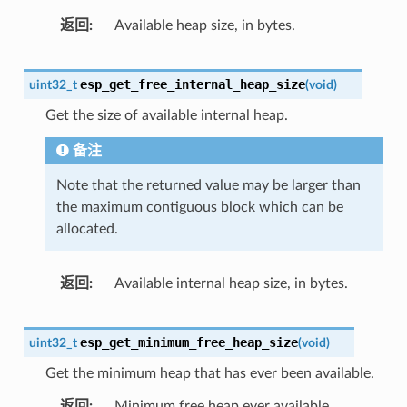
返回
Available heap size, in bytes.
esp_get_free_internal_heap_size
uint32_t
(
void
)
Get the size of available internal heap.
备注
Note that the returned value may be larger than
the maximum contiguous block which can be
allocated.
返回
Available internal heap size, in bytes.
esp_get_minimum_free_heap_size
uint32_t
(
void
)
Get the minimum heap that has ever been available.
返回
Minimum free heap ever available