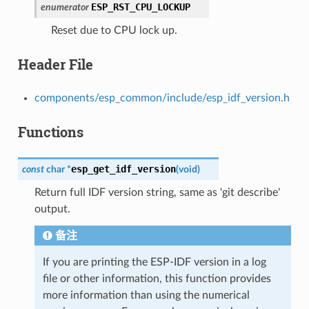
ESP_RST_CPU_LOCKUP
enumerator
Reset due to CPU lock up.
Header File
components/esp_common/include/esp_idf_version.h
Functions
esp_get_idf_version
const
char
*
(
void
)
Return full IDF version string, same as 'git describe'
output.
备注
If you are printing the ESP-IDF version in a log
file or other information, this function provides
more information than using the numerical