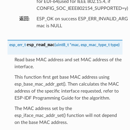
for EUI-64(used for IEEE 802.15.4, if
CONFIG_SOC_IEEE802154_SUPPORTED=y)
返回
ESP_OK on success ESP_ERR_INVALID_ARG
mac is NULL
esp_read_mac
esp_err_t
(
uint8_t
*
mac
,
esp_mac_type_t
type
)
Read base MAC address and set MAC address of the
interface.
This function first get base MAC address using
esp_base_mac_addr_get(). Then calculates the MAC
address of the specific interface requested, refer to
ESP-IDF Programming Guide for the algorithm.
The MAC address set by the
esp_iface_mac_addr_set() function will not depend
on the base MAC address.