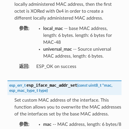
locally administered MAC address, then the first
octet is XORed with 0x4 in order to create a
different locally administered MAC address.
参数
local_mac
-- base MAC address,
length: 6 bytes. length: 6 bytes for
MAC-48
universal_mac
-- Source universal
MAC address, length: 6 bytes.
返回
ESP_OK on success
esp_iface_mac_addr_set
esp_err_t
(
const
uint8_t
*
mac
,
esp_mac_type_t
type
)
Set custom MAC address of the interface. This
function allows you to overwrite the MAC addresses
of the interfaces set by the base MAC address.
参数
mac
-- MAC address, length: 6 bytes/8