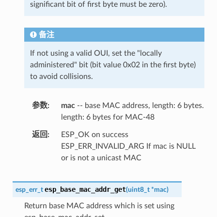
significant bit of first byte must be zero).
备注
If not using a valid OUI, set the "locally
administered" bit (bit value 0x02 in the first byte)
to avoid collisions.
参数
mac
-- base MAC address, length: 6 bytes.
length: 6 bytes for MAC-48
返回
ESP_OK on success
ESP_ERR_INVALID_ARG If mac is NULL
or is not a unicast MAC
esp_base_mac_addr_get
esp_err_t
(
uint8_t
*
mac
)
Return base MAC address which is set using