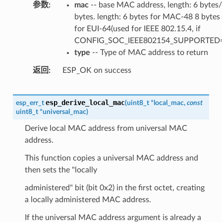
参数
mac
-- base MAC address, length: 6 bytes
bytes. length: 6 bytes for MAC-48 8 bytes
for EUI-64(used for IEEE 802.15.4, if
CONFIG_SOC_IEEE802154_SUPPORTED=
type
-- Type of MAC address to return
返回
ESP_OK on success
esp_derive_local_mac
esp_err_t
(
uint8_t
*
local_mac
,
const
uint8_t
*
universal_mac
)
Derive local MAC address from universal MAC
address.
This function copies a universal MAC address and
then sets the "locally
administered" bit (bit 0x2) in the first octet, creating
a locally administered MAC address.
If the universal MAC address argument is already a