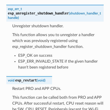
esp_err_t
esp_unregister_shutdown_handler
(
shutdown_handler_t
handle
)
Unregister shutdown handler.
This function allows you to unregister a handler
which was previously registered using
esp_register_shutdown_handler function.
ESP_OK on success
ESP_ERR_INVALID_STATE if the given handler
hasn't been registered before
esp_restart
void
(
void
)
Restart PRO and APP CPUs.
This function can be called both from PRO and APP
CPUs. After successful restart, CPU reset reason will
be SW_CPU_RESET. Peripherals (except for Wi-Fi,