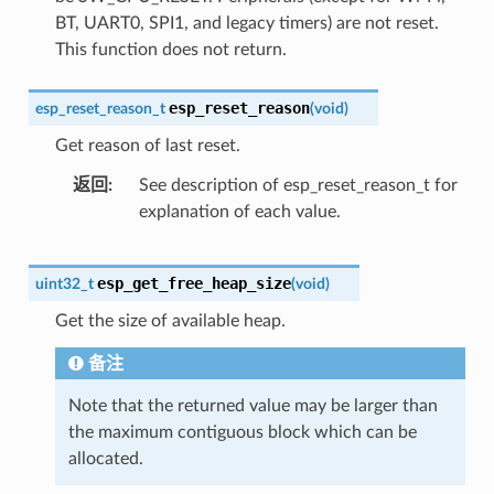
BT, UART0, SPI1, and legacy timers) are not reset.
This function does not return.
esp_reset_reason
esp_reset_reason_t
(
void
)
Get reason of last reset.
返回
See description of esp_reset_reason_t for
explanation of each value.
esp_get_free_heap_size
uint32_t
(
void
)
Get the size of available heap.
备注
Note that the returned value may be larger than
the maximum contiguous block which can be
allocated.