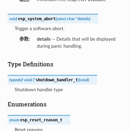
esp_system_abort
void
(
const
char
*
details
)
Trigger a software abort.
参数
details
-- Details that will be displayed
during panic handling.
Type Definitions
shutdown_handler_t
typedef
void
(
*
)
(
void
)
Shutdown handler type
Enumerations
esp_reset_reason_t
enum
Reset reasons.