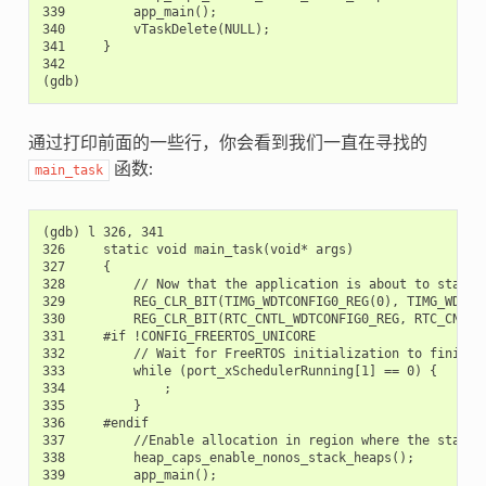
339         app_main();

340         vTaskDelete(NULL);

341     }

342

通过打印前面的一些行，你会看到我们一直在寻找的
函数:
main_task
(gdb) l 326, 341

326     static void main_task(void* args)

327     {

328         // Now that the application is about to start, 
329         REG_CLR_BIT(TIMG_WDTCONFIG0_REG(0), TIMG_WDT_FL
330         REG_CLR_BIT(RTC_CNTL_WDTCONFIG0_REG, RTC_CNTL_W
331     #if !CONFIG_FREERTOS_UNICORE

332         // Wait for FreeRTOS initialization to finish o
333         while (port_xSchedulerRunning[1] == 0) {

334             ;

335         }

336     #endif

337         //Enable allocation in region where the startup
338         heap_caps_enable_nonos_stack_heaps();

339         app_main();
