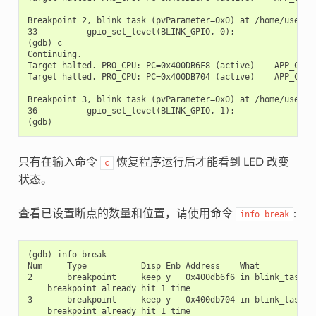
Breakpoint 2, blink_task (pvParameter=0x0) at /home/user-na
33          gpio_set_level(BLINK_GPIO, 0);

(gdb) c

Continuing.

Target halted. PRO_CPU: PC=0x400DB6F8 (active)    APP_CPU: 
Target halted. PRO_CPU: PC=0x400DB704 (active)    APP_CPU: 
Breakpoint 3, blink_task (pvParameter=0x0) at /home/user-na
36          gpio_set_level(BLINK_GPIO, 1);

只有在输入命令
恢复程序运行后才能看到 LED 改变
c
状态。
查看已设置断点的数量和位置，请使用命令
:
info
break
(gdb) info break

Num     Type           Disp Enb Address    What

2       breakpoint     keep y   0x400db6f6 in blink_task at
    breakpoint already hit 1 time

3       breakpoint     keep y   0x400db704 in blink_task at
    breakpoint already hit 1 time
