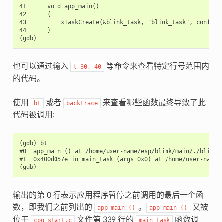
41      void app_main()

42      {

43          xTaskCreate(&blink_task, "blink_task", configMI
44      }

也可以通过输入
等命令来查看特定行号范围内
l
30,
40
的代码。
使用
或者
来查看哪些函数最终导致了此
bt
backtrace
代码被调用:
(gdb) bt

#0  app_main () at /home/user-name/esp/blink/main/./blink.c
#1  0x400d057e in main_task (args=0x0) at /home/user-name/
输出的第 0 行表示应用程序暂停之前调用的最后一个函
数，即我们之前列出的
。
又被
app_main
()
app_main
()
位于
文件第 339 行的
函数调
cpu_start.c
main_task