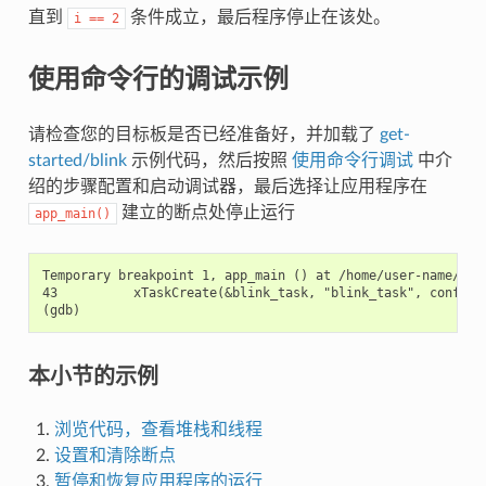
直到
条件成立，最后程序停止在该处。
i
==
2
使用命令行的调试示例
请检查您的目标板是否已经准备好，并加载了
get-
started/blink
示例代码，然后按照
使用命令行调试
中介
绍的步骤配置和启动调试器，最后选择让应用程序在
建立的断点处停止运行
app_main()
Temporary breakpoint 1, app_main () at /home/user-name/esp/
43          xTaskCreate(&blink_task, "blink_task", configMI
本小节的示例
浏览代码，查看堆栈和线程
设置和清除断点
暂停和恢复应用程序的运行