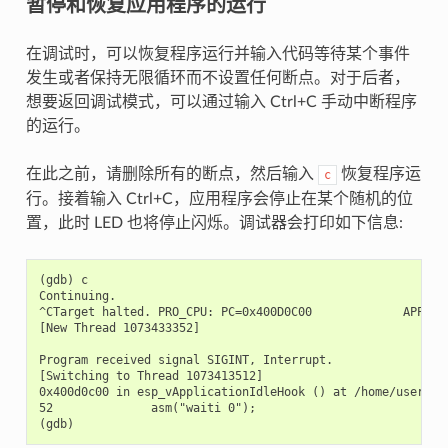
暂停和恢复应用程序的运行
在调试时，可以恢复程序运行并输入代码等待某个事件
发生或者保持无限循环而不设置任何断点。对于后者，
想要返回调试模式，可以通过输入 Ctrl+C 手动中断程序
的运行。
在此之前，请删除所有的断点，然后输入
恢复程序运
c
行。接着输入 Ctrl+C，应用程序会停止在某个随机的位
置，此时 LED 也将停止闪烁。调试器会打印如下信息:
(gdb) c

Continuing.

^CTarget halted. PRO_CPU: PC=0x400D0C00             APP_CPU
[New Thread 1073433352]

Program received signal SIGINT, Interrupt.

[Switching to Thread 1073413512]

0x400d0c00 in esp_vApplicationIdleHook () at /home/user-na
52              asm("waiti 0");
