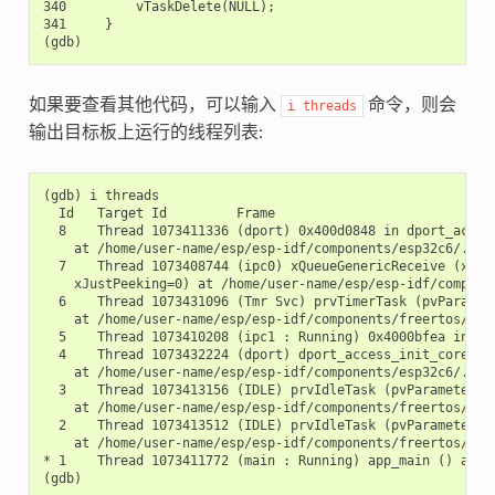
340         vTaskDelete(NULL);

341     }

如果要查看其他代码，可以输入
命令，则会
i
threads
输出目标板上运行的线程列表:
(gdb) i threads

  Id   Target Id         Frame

  8    Thread 1073411336 (dport) 0x400d0848 in dport_access
    at /home/user-name/esp/esp-idf/components/esp32c6/./dpo
  7    Thread 1073408744 (ipc0) xQueueGenericReceive (xQue
    xJustPeeking=0) at /home/user-name/esp/esp-idf/componen
  6    Thread 1073431096 (Tmr Svc) prvTimerTask (pvParamete
    at /home/user-name/esp/esp-idf/components/freertos/./ti
  5    Thread 1073410208 (ipc1 : Running) 0x4000bfea in ?? 
  4    Thread 1073432224 (dport) dport_access_init_core (ar
    at /home/user-name/esp/esp-idf/components/esp32c6/./dpo
  3    Thread 1073413156 (IDLE) prvIdleTask (pvParameters=0
    at /home/user-name/esp/esp-idf/components/freertos/./ta
  2    Thread 1073413512 (IDLE) prvIdleTask (pvParameters=0
    at /home/user-name/esp/esp-idf/components/freertos/./ta
* 1    Thread 1073411772 (main : Running) app_main () at /h