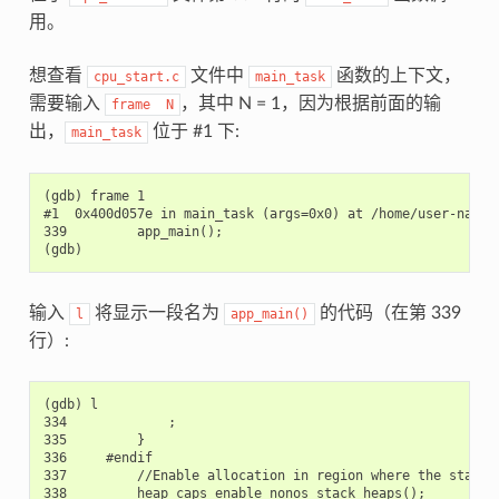
用。
想查看
文件中
函数的上下文，
cpu_start.c
main_task
需要输入
，其中 N = 1，因为根据前面的输
frame
N
出，
位于 #1 下:
main_task
(gdb) frame 1

#1  0x400d057e in main_task (args=0x0) at /home/user-name/
339         app_main();

输入
将显示一段名为
的代码（在第 339
l
app_main()
行）:
(gdb) l

334             ;

335         }

336     #endif

337         //Enable allocation in region where the startup
338         heap_caps_enable_nonos_stack_heaps();
