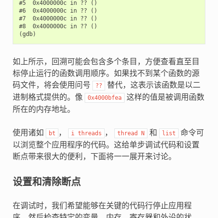
#5  0x4000000c in ?? ()

#6  0x4000000c in ?? ()

#7  0x4000000c in ?? ()

#8  0x4000000c in ?? ()

如上所示，回溯可能会包含多个条目，方便查看直至目
标停止运行的函数调用顺序。如果找不到某个函数的源
码文件，将会使用问号
替代，这表示该函数是以二
??
进制格式提供的。像
这样的值是被调用函数
0x4000bfea
所在的内存地址。
使用诸如
，
，
和
命令可
bt
i
threads
thread
N
list
以浏览整个应用程序的代码。这给单步调试代码和设置
断点带来很大的便利，下面将一一展开来讨论。
设置和清除断点
在调试时，我们希望能够在关键的代码行停止应用程
序，然后检查特定的变量、内存、寄存器和外设的状