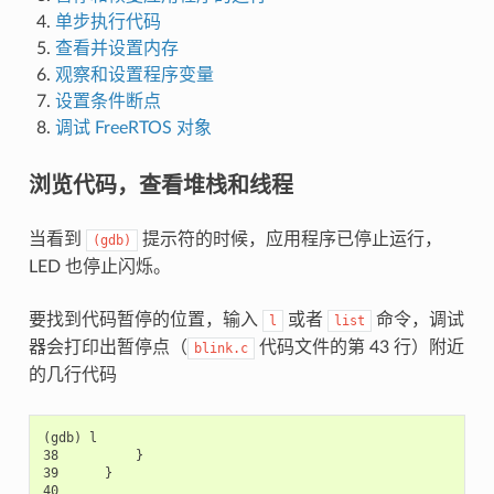
单步执行代码
查看并设置内存
观察和设置程序变量
设置条件断点
调试 FreeRTOS 对象
浏览代码，查看堆栈和线程
当看到
提示符的时候，应用程序已停止运行，
(gdb)
LED 也停止闪烁。
要找到代码暂停的位置，输入
或者
命令，调试
l
list
器会打印出暂停点（
代码文件的第 43 行）附近
blink.c
的几行代码
(gdb) l

38          }

39      }

40
