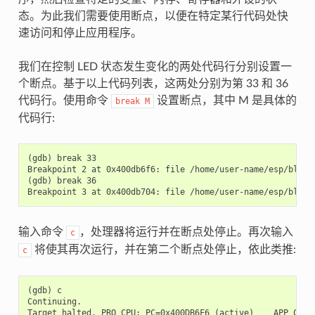
态。为此我们需要使用断点，以便在特定某行代码处快
速访问和停止应用程序。
我们在控制 LED 状态发生变化的两处代码行分别设置一
个断点。基于以上代码列表，这两处分别为第 33 和 36
代码行。使用命令
设置断点，其中 M 是具体的
break
M
代码行:
(gdb) break 33

Breakpoint 2 at 0x400db6f6: file /home/user-name/esp/blink/
(gdb) break 36

输入命令
，处理器将运行并在断点处停止。再次输入
c
将使其再次运行，并在第二个断点处停止，依此类推:
c
(gdb) c

Continuing.

Target halted. PRO_CPU: PC=0x400DB6F6 (active)    APP_CPU: 