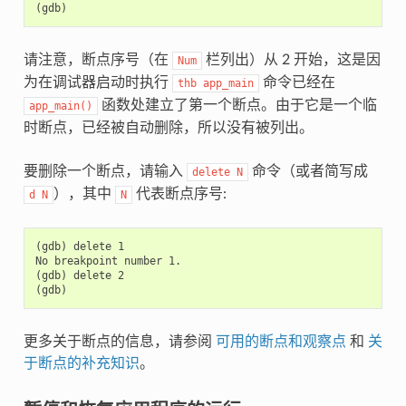
请注意，断点序号（在
栏列出）从 2 开始，这是因
Num
为在调试器启动时执行
命令已经在
thb
app_main
函数处建立了第一个断点。由于它是一个临
app_main()
时断点，已经被自动删除，所以没有被列出。
要删除一个断点，请输入
命令（或者简写成
delete
N
），其中
代表断点序号:
d
N
N
(gdb) delete 1

No breakpoint number 1.

(gdb) delete 2

更多关于断点的信息，请参阅
可用的断点和观察点
和
关
于断点的补充知识
。