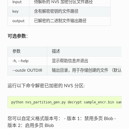
input
待解析的 NVS 加密分区文件路径
key
含有解密密钥的文件路径
output
已解密的二进制文件输出路径
可选参数
：
参数
描述
-h, --help
显示帮助信息并退出
--outdir OUTDIR
输出目录，用于存储创建的文件 （默认当
运行以下命令解密已加密的 NVS 分区:
python
nvs_partition_gen
.
py
decrypt
sample_encr
.
bin
sample
您可以自定义格式版本号： - 版本 1：禁用多页 Blob -
版本 2：启用多页 Blob