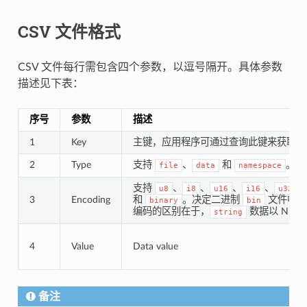
CSV 文件格式
CSV 文件每行需包含四个参数，以逗号隔开。具体参数
描述见下表：
序号
参数
描述
1
Key
主键，应用程序可通过查询此键来获取数
2
Type
支持
、
和
。
file
data
namespace
支持
、
、
、
、
、
u8
i8
u16
i16
u32
3
Encoding
和
。决定二进制
文件中 v
binary
bin
编码的区别在于，
数据以 NUL
string
4
Value
Data value
备注