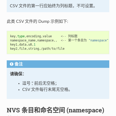
CSV 文件的第一行应始终为列标题，不可设置。
此类 CSV 文件的 Dump 示例如下:
key
,
type
,
encoding
,
value
<--
列标题
namespace_name
,
namespace
,,
<--
第一个条目为
"namespace"
key1
,
data
,
u8
,
1
key2
,
file
,
string
,
/
path
/
to
/
file
备注
请确保：
逗号 ',' 前后无空格；
CSV 文件每行末尾无空格。
NVS 条目和命名空间 (namespace)