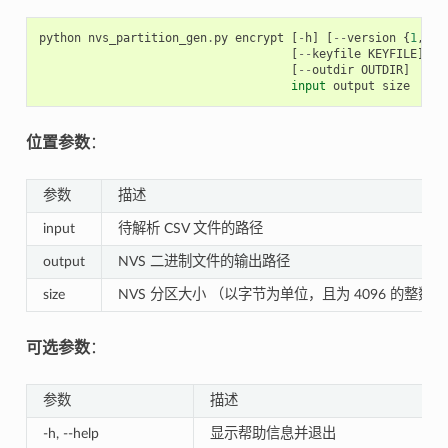
python
nvs_partition_gen
.
py
encrypt
[
-
h
]
[
--
version
{
1
,
2
}]
[
--
keyfile
KEYFILE
]
[
-
[
--
outdir
OUTDIR
]
input
output
size
位置参数
：
参数
描述
input
待解析 CSV 文件的路径
output
NVS 二进制文件的输出路径
size
NVS 分区大小 （以字节为单位，且为 4096 的整数
可选参数
：
参数
描述
-h, --help
显示帮助信息并退出