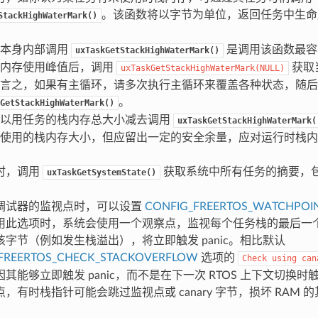
。该函数将以字节为单位，返回任务中生命
StackHighWaterMark()
务本身内部调用
是调用该函数最容
uxTaskGetStackHighWaterMark()
栈内存使用峰值后，调用
获取
uxTaskGetStackHighWaterMark(NULL)
言之，如果有主循环，请多次执行主循环来覆盖各种状态，随后
。
GetStackHighWaterMark()
可以用任务的栈内存总大小减去调用
uxTaskGetStackHighWaterMark(
使用的栈内存大小，但应留出一定的安全余量，应对运行时栈内
时，调用
获取系统中所有任务的摘要，
uxTaskGetSystemState()
调试器的监视点时，可以设置
CONFIG_FREERTOS_WATCHPOI
用此选项时，系统会使用一个观察点，监视每个任务栈的最后一
字节（例如发生栈溢出），将立即触发 panic。相比默认
FREERTOS_CHECK_STACKOVERFLOW
选项的
Check
using
can
其能够立即触发 panic，而不是在下一次 RTOS 上下文切换
，有时栈指针可能会跳过监视点或 canary 字节，损坏 RAM 