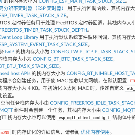
务
的栈内存大小为
CONFIG_ESP_MAIN_TASK_STACK_SIZE
。
高分辨率定时器（ESP 定时器）
用于执行回调函数，其栈内存大
ESP_TIMER_TASK_STACK_SIZE
。
eeRTOS 定时器任务用于处理 FreeRTOS 定时器回调，其栈内存大
FREERTOS_TIMER_TASK_STACK_DEPTH
。
Event Loop Library
用于执行默认系统事件循环回调，其栈内存
ESP_SYSTEM_EVENT_TASK_STACK_SIZE
。
任务
lwIP
的栈内存大小为
CONFIG_LWIP_TCPIP_TASK_STACK_SI
的栈内存大小为
CONFIG_BT_BTC_TASK_STACK_SIZE
，
BT_BTU_TASK_STACK_SIZE
。
sed host APIs
的栈内存大小为
CONFIG_BT_NIMBLE_HOST_TA
动程序会创建任务，用于使 MAC 接收以太网帧，在默认配置
ET
内存大小为 4 KB。在初始化以太网 MAC 时，传递自定义
eth
此设置。
TOS 空闲任务栈内存大小由
CONFIG_FREERTOS_IDLE_TASK_STAC
-MQTT
组件时会创建一个任务，其栈内存大小由
CONFIG_MQTT
QTT 栈内存大小也可以使用
结构体中
esp_mqtt_client_config_t
时内存优化的详细信息，请参阅
优化内存使用
。
mDNS