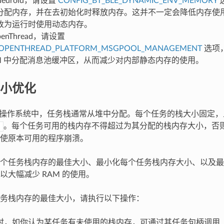
uedroid，请设置
CONFIG_BT_BLE_DYNAMIC_ENV_MEMORY
选
分配内存，并在去初始化时释放内存。这并不一定会降低内存使
改为运行时使用动态内存。
enThread，请设置
_OPENTHREAD_PLATFORM_MSGPOOL_MANAGEMENT
选项，
RAM 中分配消息池缓冲区，从而减少对内部静态内存的使用。
小优化
RTOS 操作系统中，任务栈通常从堆中分配。每个任务的栈大小固定
。每个任务可用的栈内存不得超过为其分配的栈内存大小，否
)
使原本可用的程序崩溃。
个任务栈内存的最佳大小、最小化每个任务栈内存大小、以及最
以大幅减少 RAM 的使用。
务栈内存的最佳大小，请执行以下操作：
时，如你认为某任务有未使用的栈内存，可通过其任务句柄调用