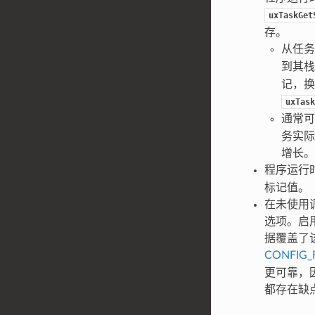
uxTaskGet
存。
从任
到其
记，换
uxTask
通常
务实际
增长。
程序运行
标记值。
在未使用
选项。启
据覆盖了该
CONFIG_
更可靠，因
都存在缺点