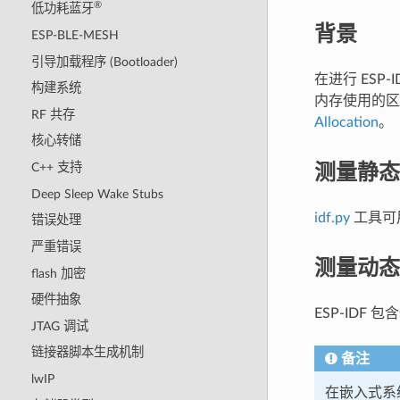
®
低功耗蓝牙
背景
ESP-BLE-MESH
引导加载程序 (Bootloader)
在进行 ESP
构建系统
内存使用的区
RF 共存
Allocation
。
核心转储
测量静态
C++ 支持
Deep Sleep Wake Stubs
idf.py
工具可
错误处理
严重错误
测量动态
flash 加密
硬件抽象
ESP-IDF
JTAG 调试
链接器脚本生成机制
备注
lwIP
在嵌入式系