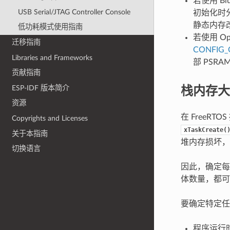
若使用 Bl
USB Serial/JTAG Controller Console
初始化时
静态内存
低功耗模式使用指南
若使用 Op
迁移指南
CONFIG
Libraries and Frameworks
部 PS
贡献指南
栈内存大
ESP-IDF 版本简介
资源
在 Free
Copyrights and Licenses
xTaskCreate(
关于本指南
堆内存损坏，
切换语言
因此，确定每
体数量，都可
要确定特定任
程序运行