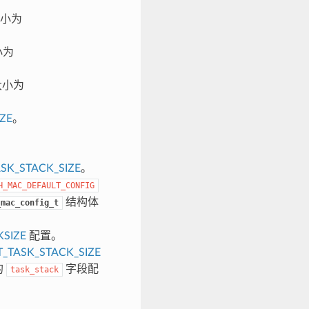
小为
小为
大小为
ZE
。
SK_STACK_SIZE
。
H_MAC_DEFAULT_CONFIG
结构体
_mac_config_t
KSIZE
配置。
_TASK_STACK_SIZE
的
字段配
task_stack