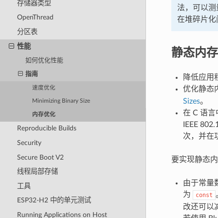
存储器类型
法，可以测
OpenThread
在堆碎片化
分区表
性能
静态内存
如何优化性能
指南
降低应用
优化静态
速度优化
Sizes
。
Minimizing Binary Size
在 C 语
内存优化
IEEE 
Reproducible Builds
次，并在
Security
Secure Boot V2
要实现静态内
线程局部存储
由于常量数
工具
为
const
ESP32-H2 中的单元测试
改还可以
Running Applications on Host