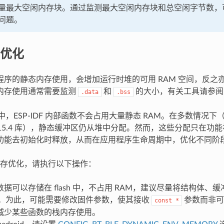
量最大空闲内存块。通过监测最大空闲内存块和总空闲字节数，
问题。
优化
程序的静态内存使用，会增加运行时堆的可用 RAM 空间，反之
内存使用通常需要监测
和
的大小，有关工具请参
.data
.bss
言中，ESP-IDF 内部函数不会占用大量静态 RAM。在多数情况
802.15.4 库），静态缓冲区仍从堆中分配。然而，这些分配只在
功能去初始化时释放，从而在应用程序生命周期中，优化不同阶
存优化，请执行以下操作：
据可以存储在 flash 中，不占用 RAM，建议尽量将结构体、
。为此，可能需要修改固件参数，使其接收
参数而非可
const
*
减少某些函数的栈内存使用。