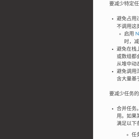
要减少特定任
避免占用
不调用这
启用
N
时，减
避免在栈
或数组都
从堆中动
避免调用
含大量基
要减少任务的
合并任务
用。如果
满足以下
任