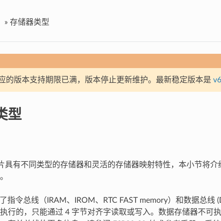
»
存储器类型
应的版本支持期限已满，版本停止更新维护。最新稳定版本是
v6
类型
3 芯片具有不同类型的存储器和灵活的存储器映射特性，本小节将介绍 E
。
区分了指令总线（IRAM、IROM、RTC FAST memory）和数据总线 
执行的，只能通过 4 字节对齐字读取或写入。数据存储器不可