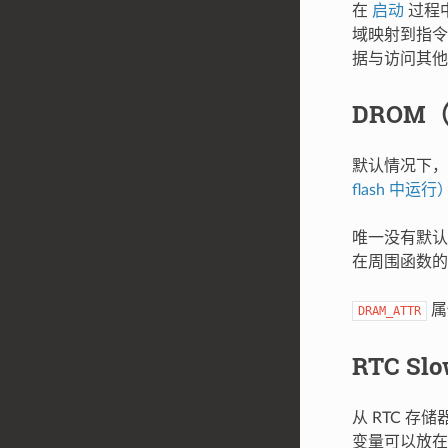
在
启动
过程中
域映射到指令空
据与访问其他
DROM（
默认情况下，
flash 中运行
唯一没有默认
在周围函数的
属
DRAM_ATTR
RTC S
从 RTC 存
变量可以放在 R