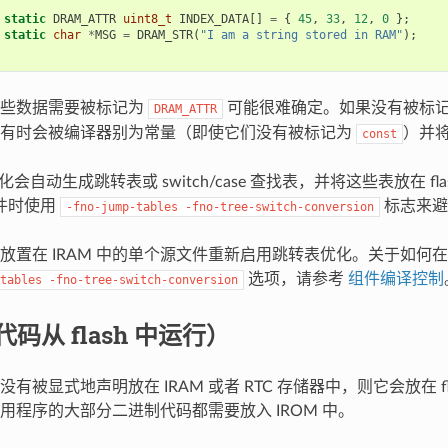
static
DRAM_ATTR
uint8_t
INDEX_DATA
[]
=
{
45
,
33
,
12
,
0
};
static
char
*
MSG
=
DRAM_STR
(
"I am a string stored in RAM"
);
哪些数据需要被标记为
可能很难确定。如果没有被标
DRAM_ATTR
式有时会被编译器别为常量（即使它们没有被标记为
）并将其
const
化会自动生成跳转表或 switch/case 查找表，并将这些表放在 fla
件时使用
标志来避
-fno-jump-tables
-fno-tree-switch-conversion
放置在 IRAM 中的单个源文件重新启用跳转表优化。关于如何
选项，请参考
组件编译控制
tables
-fno-tree-switch-conversion
代码从 flash 中运行）
有被显式地声明放在 IRAM 或者 RTC 存储器中，则它会放在 fla
用程序的大部分二进制代码都需要放入 IROM 中。