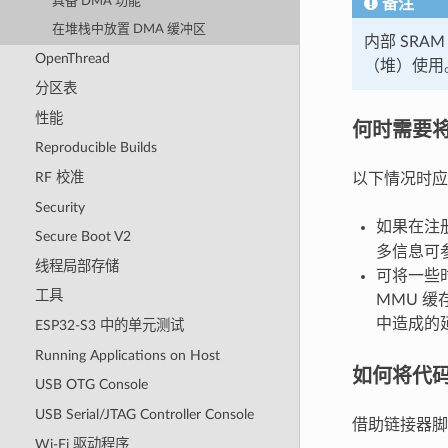
具备 DMA 功能
备注
在堆栈中放置 DMA 缓冲区
内部 SRA
OpenThread
（堆）使用
分区表
性能
何时需要将
Reproducible Builds
RF 校准
以下情况时应
Security
如果在注
Secure Boot V2
多信息可
线程局部存储
可将一些时
工具
MMU 缓
中造成的
ESP32-S3 中的单元测试
Running Applications on Host
如何将代码
USB OTG Console
USB Serial/JTAG Controller Console
借助链接器脚
Wi-Fi 驱动程序