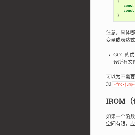
{
const
const
}
注意，具体
变量或表达
GCC 的优
译所有文
可以为不需要
加
-fno-jump-
IROM（
如果一个函数没
空间有限，应