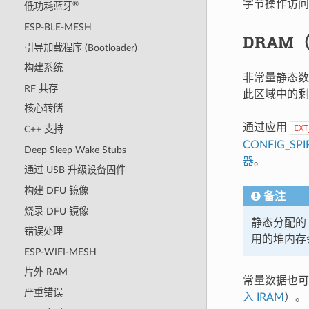
字节操作访
®
低功耗蓝牙
ESP-BLE-MESH
DRAM
引导加载程序 (Bootloader)
构建系统
非常量静态数据
RF 共存
此区域中的剩
核心转储
通过应用
EXT
C++ 支持
CONFIG_SP
Deep Sleep Wake Stubs
器
。
通过 USB 升级设备固件
构建 DFU 镜像
备注
烧录 DFU 镜像
静态分配的
错误处理
用的堆内存会
ESP-WIFI-MESH
片外 RAM
常量数据也可能被
严重错误
入 IRAM
）。