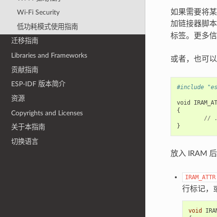
如果需要将某
Wi-Fi Security
加链接器脚
低功耗模式使用指南
标签。更多
迁移指南
Libraries and Frameworks
或者，也可
贡献指南
ESP-IDF 版本简介
#include "e
资源
void
IRAM_A
{
Copyrights and Licenses
//
}
关于本指南
切换语言
放入 IRAM
IRAM_ATTR
行标记，
void
IRA