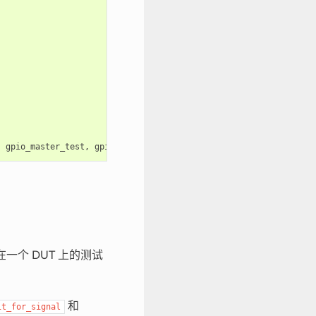
,
gpio_master_test
,
gpio_slave_test
);
一个 DUT 上的测试
和
it_for_signal