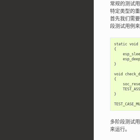
常规的测试用
特定类型的重
首先我们需要
段测试用例来
static
void
{
esp_sle
esp_dee
}
void
check_
{
soc_res
TEST_AS
}
TEST_CASE_M
多阶段测试用
来运行。