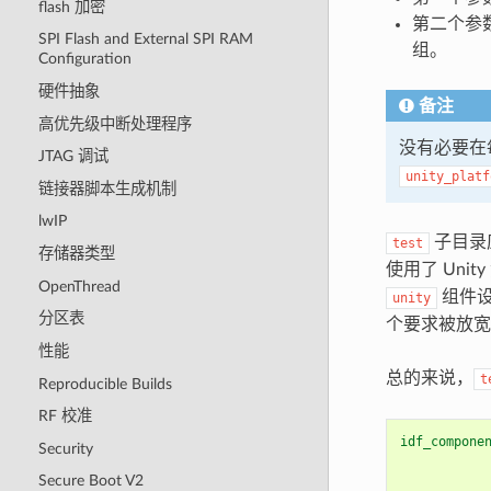
flash 加密
第二个参
SPI Flash and External SPI RAM
组。
Configuration
硬件抽象
备注
高优先级中断处理程序
没有必要在
JTAG 调试
unity_platf
链接器脚本生成机制
lwIP
子目录
test
存储器类型
使用了 Unit
OpenThread
组件
unity
分区表
个要求被放
性能
总的来说，
t
Reproducible Builds
RF 校准
idf_compone
Security
Secure Boot V2