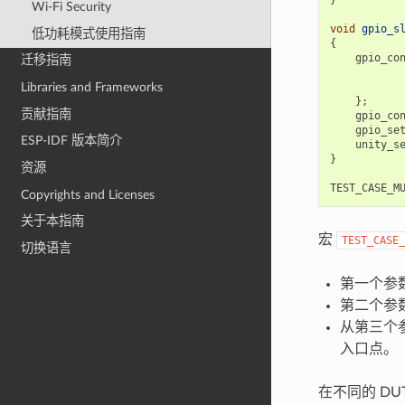
Wi-Fi Security
void
gpio_s
低功耗模式使用指南
{
gpio_co
迁移指南
Libraries and Frameworks
};
贡献指南
gpio_co
gpio_se
ESP-IDF 版本简介
unity_s
}
资源
TEST_CASE_M
Copyrights and Licenses
关于本指南
宏
TEST_CASE_
切换语言
第一个参
第二个参
从第三个
入口点。
在不同的 D