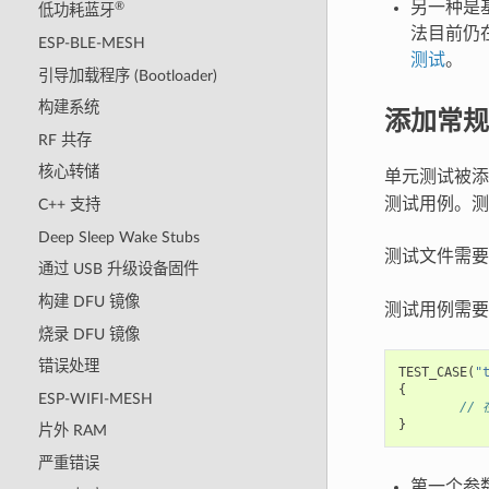
另一种是基
®
低功耗蓝牙
法目前仍在
ESP-BLE-MESH
测试
。
引导加载程序 (Bootloader)
构建系统
添加常规
RF 共存
核心转储
单元测试被
测试用例。测试
C++ 支持
Deep Sleep Wake Stubs
测试文件需
通过 USB 升级设备固件
构建 DFU 镜像
测试用例需要
烧录 DFU 镜像
错误处理
TEST_CASE
(
"
{
ESP-WIFI-MESH
//
}
片外 RAM
严重错误
第一个参