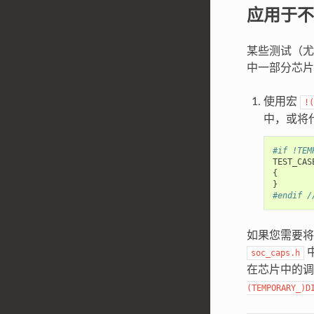
应用于不
某些测试（尤
中一部分芯片
使用宏
!(
中，或将
#if !TEM
TEST_CAS
{
}
#endif /
如果您需要将
soc_caps.h
在芯片中的
(TEMPORARY_)D