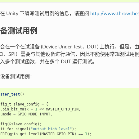
在 Unity 下编写测试用例的信息，请查阅
http://www.throwthes
备测试用例
在一个在试设备 (Device Under Test，DUT) 上执行。但
PIO、SPI）需要与其他设备进行通信，因此不能使用常规测试用
入多个测试函数，并在多个 DUT 运行测试。
设备测试用例：
aster_test
()
nfig_t
slave_config
=
{
.
pin_bit_mask
=
1
<<
MASTER_GPIO_PIN
,
.
mode
=
GPIO_MODE_INPUT
,
nfig
(
&
slave_config
);
ait_for_signal
(
"output high level"
);
SERT
(
gpio_get_level
(
MASTER_GPIO_PIN
)
==
1
);