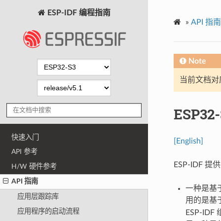
ESP-IDF 编程指南
»
API 指南
Note
当前文档对
ESP3
快速入门
[English]
API 参考
ESP-IDF
H/W 硬件参考
API 指南
一种是基于
应用层跟踪库
用的是基
应用程序的启动流程
ESP-I