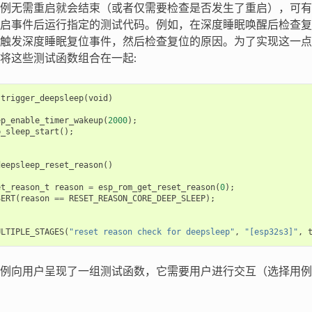
例无需重启就会结束（或者仅需要检查是否发生了重启），可有
启事件后运行指定的测试代码。例如，在深度睡眠唤醒后检查复
触发深度睡眠复位事件，然后检查复位的原因。为了实现这一点
将这些测试函数组合在一起:
trigger_deepsleep
(
void
)
ep_enable_timer_wakeup
(
2000
);
p_sleep_start
();
deepsleep_reset_reason
()
et_reason_t
reason
=
esp_rom_get_reset_reason
(
0
);
SERT
(
reason
==
RESET_REASON_CORE_DEEP_SLEEP
);
ULTIPLE_STAGES
(
"reset reason check for deepsleep"
,
"[esp32s3]"
,
例向用户呈现了一组测试函数，它需要用户进行交互（选择用例