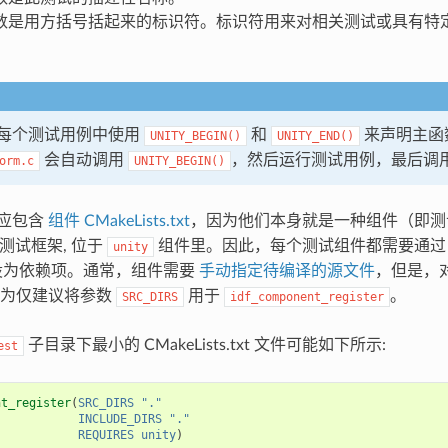
数是用方括号括起来的标识符。标识符用来对相关测试或具有特
每个测试用例中使用
和
来声明主函
UNITY_BEGIN()
UNITY_END()
会自动调用
，然后运行测试用例，最后调
orm.c
UNITY_BEGIN()
应包含
组件 CMakeLists.txt
，因为他们本身就是一种组件（即测试组
y 测试框架, 位于
组件里。因此，每个测试组件都需要通
unity
设为依赖项。通常，组件需要
手动指定待编译的源文件
，但是，
宽为仅建议将参数
用于
。
SRC_DIRS
idf_component_register
子目录下最小的 CMakeLists.txt 文件可能如下所示:
est
nt_register
(
SRC_DIRS
"."
INCLUDE_DIRS
"."
REQUIRES
unity
)