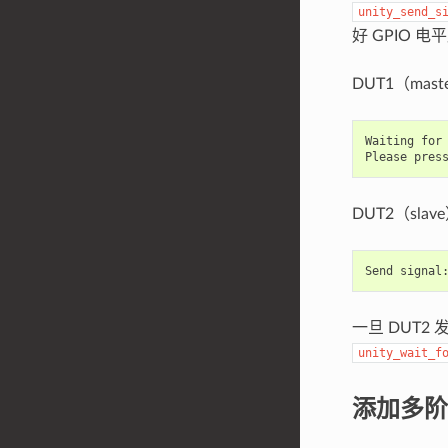
unity_send_s
好 GPIO 
DUT1（mast
Waiting for 
DUT2（slav
一旦 DUT2
unity_wait_f
添加多阶