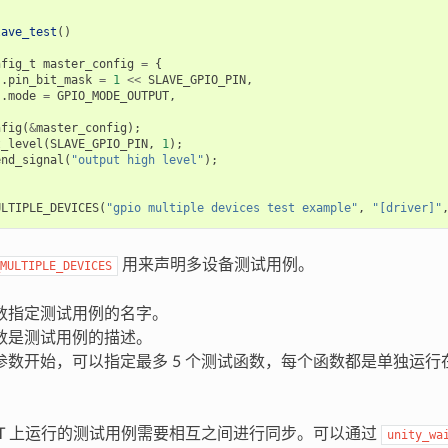
lave_test
()
nfig_t
master_config
=
{
.
pin_bit_mask
=
1
<<
SLAVE_GPIO_PIN
,
.
mode
=
GPIO_MODE_OUTPUT
,
nfig
(
&
master_config
);
t_level
(
SLAVE_GPIO_PIN
,
1
);
end_signal
(
"output high level"
);
ULTIPLE_DEVICES
(
"gpio multiple devices test example"
,
"[driver]"
用来声明多设备测试用例。
MULTIPLE_DEVICES
数指定测试用例的名字。
数是测试用例的描述。
参数开始，可以指定最多 5 个测试函数，每个函数都是单独运行在
UT 上运行的测试用例需要相互之间进行同步。可以通过
unity_wa