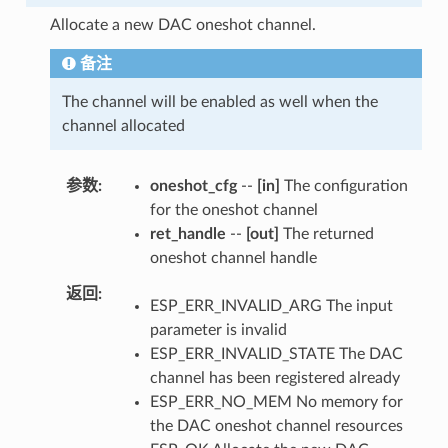
Allocate a new DAC oneshot channel.
备注
The channel will be enabled as well when the
channel allocated
参数
oneshot_cfg
--
[in]
The configuration
for the oneshot channel
ret_handle
--
[out]
The returned
oneshot channel handle
返回
ESP_ERR_INVALID_ARG The input
parameter is invalid
ESP_ERR_INVALID_STATE The DAC
channel has been registered already
ESP_ERR_NO_MEM No memory for
the DAC oneshot channel resources