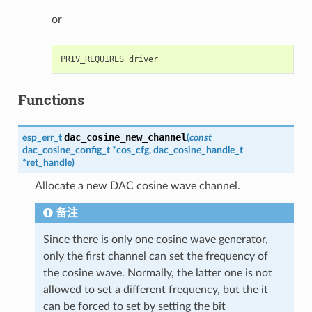
or
Functions
dac_cosine_new_channel
esp_err_t
(
const
dac_cosine_config_t
*
cos_cfg
,
dac_cosine_handle_t
*
ret_handle
)
Allocate a new DAC cosine wave channel.
备注
Since there is only one cosine wave generator,
only the first channel can set the frequency of
the cosine wave. Normally, the latter one is not
allowed to set a different frequency, but the it
can be forced to set by setting the bit