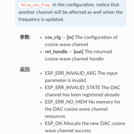
in the configuration, notice that
force_set_freq
another channel will be affected as well when the
frequency is updated.
参数
cos_cfg
--
[in]
The configuration of
cosine wave channel
ret_handle
--
[out]
The returned
cosine wave channel handle
返回
ESP_ERR_INVALID_ARG The input
parameter is invalid
ESP_ERR_INVALID_STATE The DAC
channel has been registered already
ESP_ERR_NO_MEM No memory for
the DAC cosine wave channel
resources
ESP_OK Allocate the new DAC cosine
wave channel success