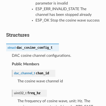
parameter is invalid
ESP_ERR_INVALID_STATE The
channel has been stopped already
ESP_OK Stop the cosine wave success
Structures
dac_cosine_config_t
struct
DAC cosine channel configurations.
Public Members
chan_id
dac_channel_t
The cosine wave channel id
freq_hz
uint32_t
The frequency of cosine wave, unit: Hz. The