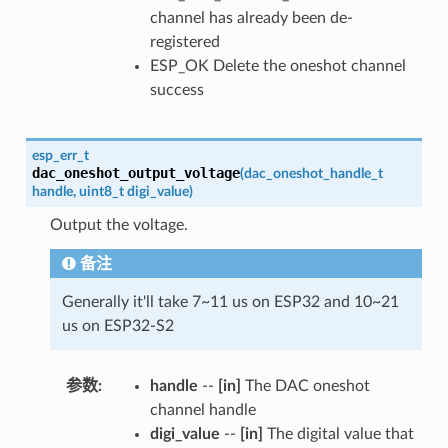
channel has already been de-
registered
ESP_OK Delete the oneshot channel
success
esp_err_t
dac_oneshot_output_voltage
(
dac_oneshot_handle_t
handle
,
uint8_t
digi_value
)
Output the voltage.
备注
Generally it'll take 7~11 us on ESP32 and 10~21
us on ESP32-S2
参数
handle
--
[in]
The DAC oneshot
channel handle
digi_value
--
[in]
The digital value that