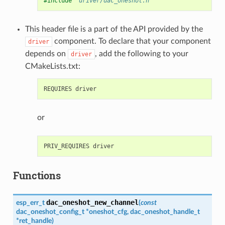
#include
"driver/dac_oneshot.h"
This header file is a part of the API provided by the
component. To declare that your component
driver
depends on
, add the following to your
driver
CMakeLists.txt:
or
Functions
dac_oneshot_new_channel
esp_err_t
(
const
dac_oneshot_config_t
*
oneshot_cfg
,
dac_oneshot_handle_t
*
ret_handle
)