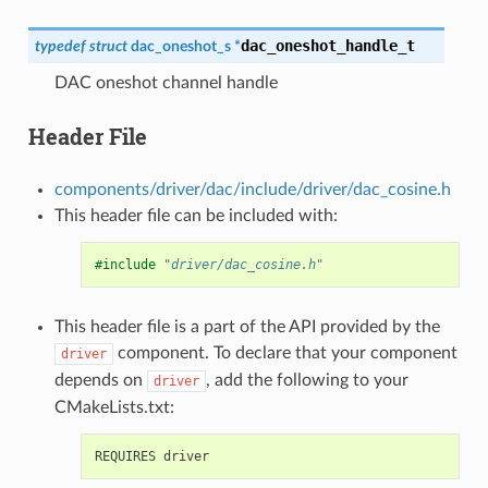
dac_oneshot_handle_t
typedef
struct
dac_oneshot_s
*
DAC oneshot channel handle
Header File
components/driver/dac/include/driver/dac_cosine.h
This header file can be included with:
#include
"driver/dac_cosine.h"
This header file is a part of the API provided by the
component. To declare that your component
driver
depends on
, add the following to your
driver
CMakeLists.txt: