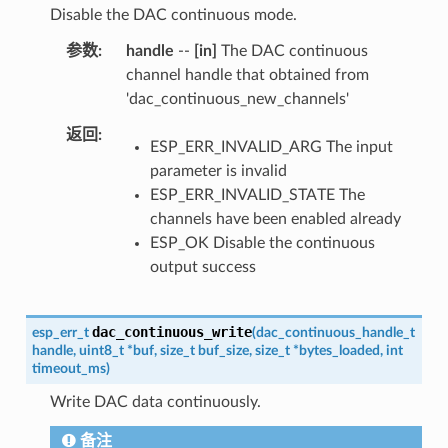
Disable the DAC continuous mode.
参数
handle
--
[in]
The DAC continuous
channel handle that obtained from
'dac_continuous_new_channels'
返回
ESP_ERR_INVALID_ARG The input
parameter is invalid
ESP_ERR_INVALID_STATE The
channels have been enabled already
ESP_OK Disable the continuous
output success
dac_continuous_write
esp_err_t
(
dac_continuous_handle_t
handle
,
uint8_t
*
buf
,
size_t
buf_size
,
size_t
*
bytes_loaded
,
int
timeout_ms
)
Write DAC data continuously.
备注