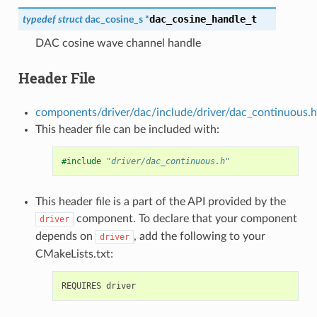
dac_cosine_handle_t
typedef
struct
dac_cosine_s
*
DAC cosine wave channel handle
Header File
components/driver/dac/include/driver/dac_continuous.h
This header file can be included with:
#include
"driver/dac_continuous.h"
This header file is a part of the API provided by the
component. To declare that your component
driver
depends on
, add the following to your
driver
CMakeLists.txt: