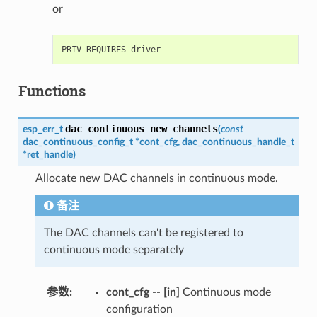
or
Functions
dac_continuous_new_channels
esp_err_t
(
const
dac_continuous_config_t
*
cont_cfg
,
dac_continuous_handle_t
*
ret_handle
)
Allocate new DAC channels in continuous mode.
备注
The DAC channels can't be registered to
continuous mode separately
参数
cont_cfg
--
[in]
Continuous mode
configuration