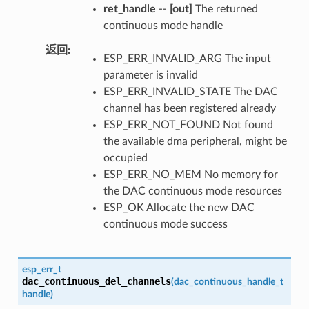
ret_handle
--
[out]
The returned
continuous mode handle
返回
ESP_ERR_INVALID_ARG The input
parameter is invalid
ESP_ERR_INVALID_STATE The DAC
channel has been registered already
ESP_ERR_NOT_FOUND Not found
the available dma peripheral, might be
occupied
ESP_ERR_NO_MEM No memory for
the DAC continuous mode resources
ESP_OK Allocate the new DAC
continuous mode success
esp_err_t
dac_continuous_del_channels
(
dac_continuous_handle_t
handle
)