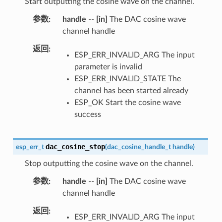
Start outputting the cosine wave on the channel.
参数
handle
--
[in]
The DAC cosine wave
channel handle
返回
ESP_ERR_INVALID_ARG The input
parameter is invalid
ESP_ERR_INVALID_STATE The
channel has been started already
ESP_OK Start the cosine wave
success
dac_cosine_stop
esp_err_t
(
dac_cosine_handle_t
handle
)
Stop outputting the cosine wave on the channel.
参数
handle
--
[in]
The DAC cosine wave
channel handle
返回
ESP_ERR_INVALID_ARG The input