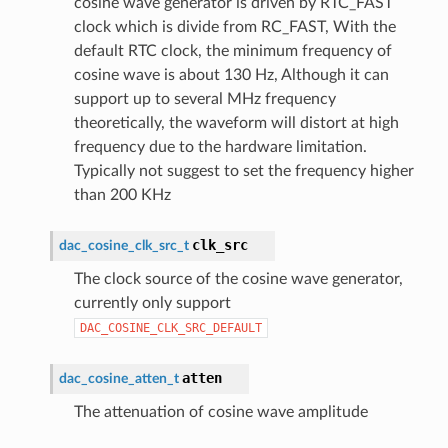
cosine wave generator is driven by RTC_FAST
clock which is divide from RC_FAST, With the
default RTC clock, the minimum frequency of
cosine wave is about 130 Hz, Although it can
support up to several MHz frequency
theoretically, the waveform will distort at high
frequency due to the hardware limitation.
Typically not suggest to set the frequency higher
than 200 KHz
clk_src
dac_cosine_clk_src_t
The clock source of the cosine wave generator,
currently only support
DAC_COSINE_CLK_SRC_DEFAULT
atten
dac_cosine_atten_t
The attenuation of cosine wave amplitude