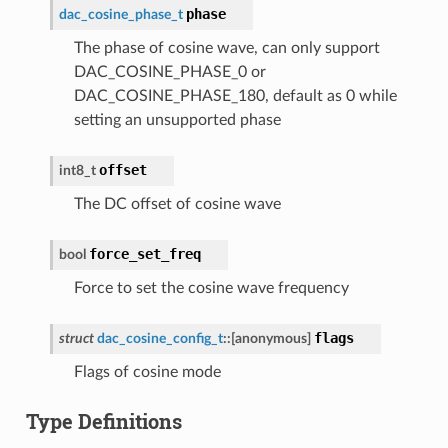
phase
dac_cosine_phase_t
The phase of cosine wave, can only support
DAC_COSINE_PHASE_0 or
DAC_COSINE_PHASE_180, default as 0 while
setting an unsupported phase
offset
int8_t
The DC offset of cosine wave
force_set_freq
bool
Force to set the cosine wave frequency
flags
struct
dac_cosine_config_t
::
[anonymous]
Flags of cosine mode
Type Definitions