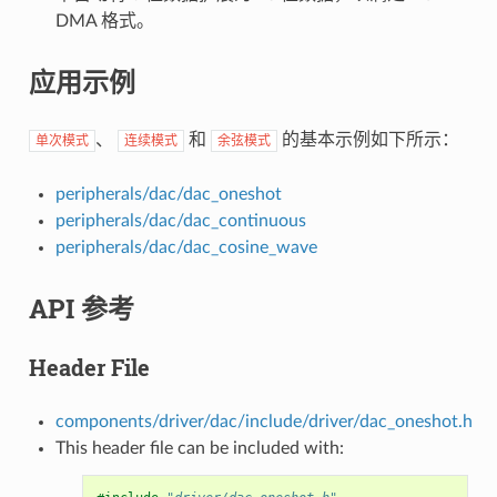
DMA 格式。
应用示例
、
和
的基本示例如下所示：
单次模式
连续模式
余弦模式
peripherals/dac/dac_oneshot
peripherals/dac/dac_continuous
peripherals/dac/dac_cosine_wave
API 参考
Header File
components/driver/dac/include/driver/dac_oneshot.h
This header file can be included with: