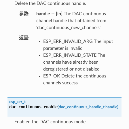
Delete the DAC continuous handle.
参数
handle
--
[in]
The DAC continuous
channel handle that obtained from
'dac_continuous_new_channels'
返回
ESP_ERR_INVALID_ARG The input
parameter is invalid
ESP_ERR_INVALID_STATE The
channels have already been
deregistered or not disabled
ESP_OK Delete the continuous
channels success
esp_err_t
dac_continuous_enable
(
dac_continuous_handle_t
handle
)
Enabled the DAC continuous mode.