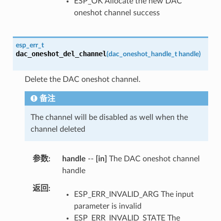
ESP_OK Allocate the new DAC
oneshot channel success
esp_err_t
dac_oneshot_del_channel
(
dac_oneshot_handle_t
handle
)
Delete the DAC oneshot channel.
备注
The channel will be disabled as well when the
channel deleted
参数
handle
--
[in]
The DAC oneshot channel
handle
返回
ESP_ERR_INVALID_ARG The input
parameter is invalid
ESP_ERR_INVALID_STATE The