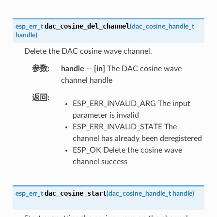
dac_cosine_del_channel
esp_err_t
(
dac_cosine_handle_t
handle
)
Delete the DAC cosine wave channel.
参数
handle
--
[in]
The DAC cosine wave
channel handle
返回
ESP_ERR_INVALID_ARG The input
parameter is invalid
ESP_ERR_INVALID_STATE The
channel has already been deregistered
ESP_OK Delete the cosine wave
channel success
dac_cosine_start
esp_err_t
(
dac_cosine_handle_t
handle
)