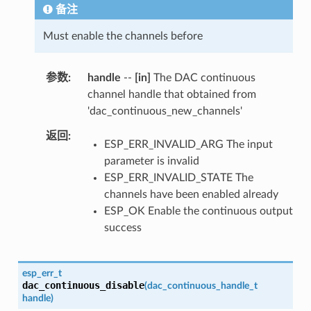
备注
Must enable the channels before
参数
handle
--
[in]
The DAC continuous
channel handle that obtained from
'dac_continuous_new_channels'
返回
ESP_ERR_INVALID_ARG The input
parameter is invalid
ESP_ERR_INVALID_STATE The
channels have been enabled already
ESP_OK Enable the continuous output
success
esp_err_t
dac_continuous_disable
(
dac_continuous_handle_t
handle
)