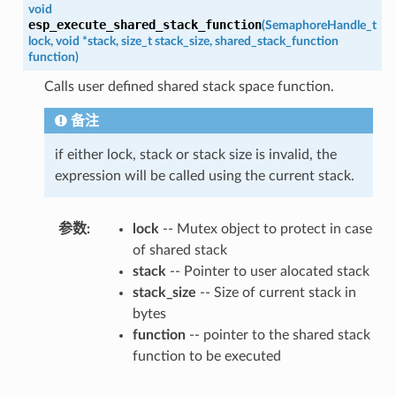
void
esp_execute_shared_stack_function
(
SemaphoreHandle_t
lock
,
void
*
stack
,
size_t
stack_size
,
shared_stack_function
function
)
Calls user defined shared stack space function.
备注
if either lock, stack or stack size is invalid, the
expression will be called using the current stack.
参数
lock
-- Mutex object to protect in case
of shared stack
stack
-- Pointer to user alocated stack
stack_size
-- Size of current stack in
bytes
function
-- pointer to the shared stack
function to be executed