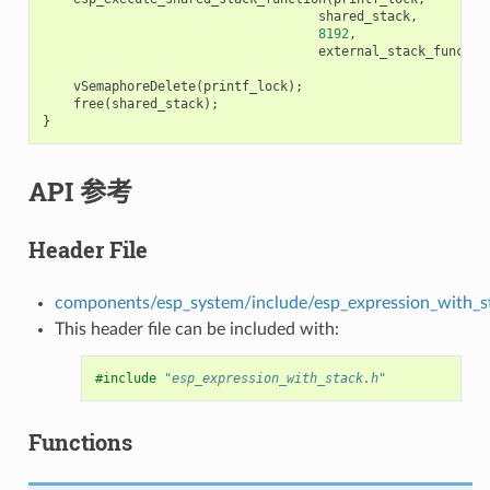
shared_stack
,
8192
,
external_stack_functio
vSemaphoreDelete
(
printf_lock
);
free
(
shared_stack
);
}
API 参考
Header File
components/esp_system/include/esp_expression_with_s
This header file can be included with:
#include
"esp_expression_with_stack.h"
Functions