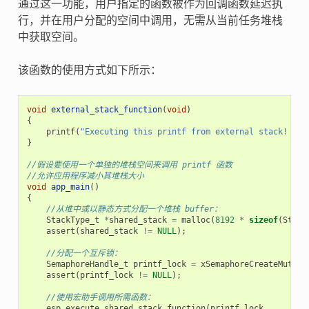
通过这一功能，用户指定的函数被作为回调函数延迟执
行，并在用户分配的空间中调用，无需从当前任务堆栈
中获取空间。
该函数的使用方式如下所示：
void
external_stack_function
(
void
)
{
printf
(
"Executing this printf from external stack! 
\n
"
}
//假设要使用一个单独的堆栈空间来调用 printf 函数
//允许应用程序减小其堆栈大小
void
app_main
()
{
//从堆中或以静态方式分配一个堆栈 buffer：
StackType_t
*
shared_stack
=
malloc
(
8192
*
sizeof
(
Stack
assert
(
shared_stack
!=
NULL
);
//分配一个互斥锁：
SemaphoreHandle_t
printf_lock
=
xSemaphoreCreateMutex
(
assert
(
printf_lock
!=
NULL
);
//使用宏助手调用所需函数：
esp_execute_shared_stack_function
(
printf_lock
,